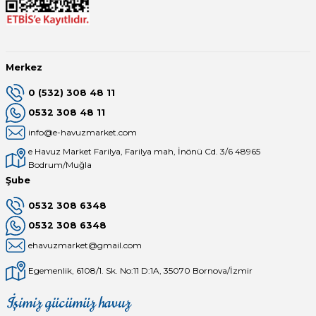
Endüstriyel Blower
Havuz Kış Kimyasalı
Ayak Havuzu
Kalsiyum Hipoklorit
Merkez
Bahçe Havuz
0 (532) 308 48 11
ri
Süper Pool
0532 308 48 11
alları
info@e-havuzmarket.com
e Havuz Market Farilya, Farilya mah, İnönü Cd. 3/6 48965
Tuz
lmate Havuz Robotu Yedek
Bodrum/Muğla
ücre Temizleyici
alzemeleri
Şube
0532 308 6348
Dalgıç Pompa
0532 308 6348
ehavuzmarket@gmail.com
Dezenfeksiyon
Egemenlik, 6108/1. Sk. No:11 D:1A, 35070 Bornova/İzmir
Havuz Güvenlik
İşimiz gücümüz havuz
Mağaza
Depomuz