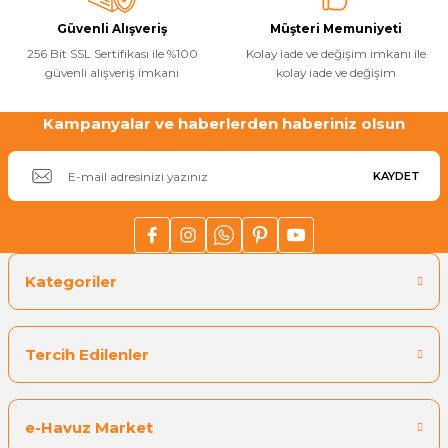
H Düşürücü
Sıvı Ph- Düşürücü
Güvenli Alışveriş
Müşteri Memuniyeti
Havuz Vana
256 Bit SSL Sertifikası ile %100
Kolay iade ve değişim imkanı ile
Toz Ph+ Yükseltici
güvenli alışveriş imkanı
kolay iade ve değişim
seltici
Havuz Isıtma
Wtr Havuz Kimyasalları Setleri
Kampanyalar ve haberlerden haberiniz olsun
ağlayıcı
Yosun Öldürücü
KAYDET
Havuz Elektrik
Havuz Sarf
Kategoriler
Havuz Kimyasalları
Havuz
vuz Kimyasalları
 Perdeleri
Tercih Edilenler
id Havuz Kimyasalları
Bahçe Süs Havuzu
e-Havuz Market