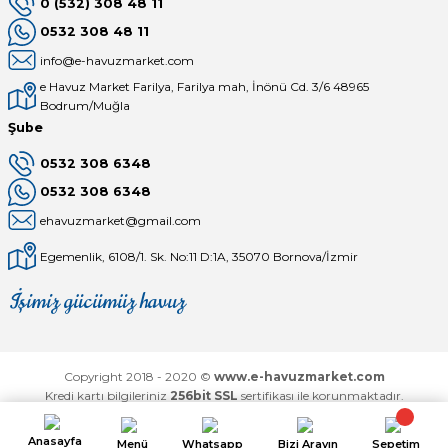
0 (532) 308 48 11
Havuz
0532 308 48 11
si Kapağı
info@e-havuzmarket.com
e Havuz Market Farilya, Farilya mah, İnönü Cd. 3/6 48965
Havuz Pompa
Bodrum/Muğla
Şube
0532 308 6348
Havuz
eri
0532 308 6348
ehavuzmarket@gmail.com
Jakuzi Sauna
Egemenlik, 6108/1. Sk. No:11 D:1A, 35070 Bornova/İzmir
İşimiz gücümüz havuz
Mağaza
Depomuz
Kartuş Filtreler
Kuvars Cam
Copyright 2018 - 2020 ©
www.e-havuzmarket.com
Kredi kartı bilgileriniz
256bit SSL
sertifikası ile korunmaktadır.
Olimpik Havuz
Anasayfa
Menü
Whatsapp
Bizi Arayın
Sepetim