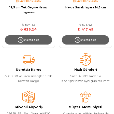
Çevik Eller Plastik
Çevik Eller Plastik
Havuz
19,5 cm Tek Geçme Havuz
Havuz Savak Izgara 14,5 cm
si Kapağı
Izgarası
₺ 894,63
₺ 596,42
Havuz Pompa
₺ 626,24
₺ 417,49
Stokta Yok
Stokta Yok
Havuz
eri
Jakuzi Sauna
Ücretsiz Kargo
Hızlı Gönderi
₺500,00 ve üzeri siparişlerinizde
Saat 14:00’a kadar ki
Kartuş Filtreler
ücretsiz kargo
siparişlerinizde aynı gün teslimat
Kuvars Cam
Güvenli Alışveriş
Müşteri Memuniyeti
Olimpik Havuz
256 Bit SSL Sertifikası ile %100
Kolay iade ve değişim imkanı ile