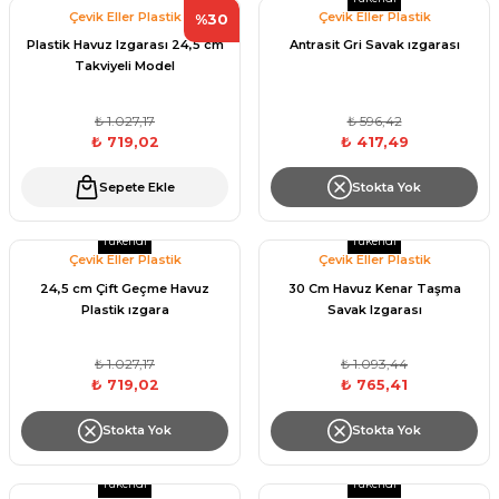
Endüstriyel Blower
Çevik Eller Plastik
Çevik Eller Plastik
%30
Havuz Kış Kimyasalı
Plastik Havuz Izgarası 24,5 cm
Antrasit Gri Savak ızgarası
Takviyeli Model
Ayak Havuzu
Kalsiyum Hipoklorit
₺ 1.027,17
₺ 596,42
Bahçe Havuz
₺ 719,02
₺ 417,49
ri
Süper Pool
alları
Sepete Ekle
Stokta Yok
Tuz
Tükendi
Tükendi
lmate Havuz Robotu Yedek
Çevik Eller Plastik
Çevik Eller Plastik
ücre Temizleyici
alzemeleri
24,5 cm Çift Geçme Havuz
30 Cm Havuz Kenar Taşma
Plastik ızgara
Savak Izgarası
Dalgıç Pompa
₺ 1.027,17
₺ 1.093,44
₺ 719,02
₺ 765,41
Dezenfeksiyon
Stokta Yok
Stokta Yok
Havuz Güvenlik
Tükendi
Tükendi