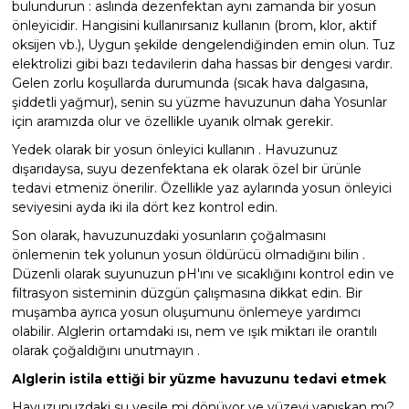
bulundurun : aslında dezenfektan aynı zamanda bir yosun
Sıvı Ph- Düşürücü
önleyicidir. Hangisini kullanırsanız kullanın (brom, klor, aktif
Gemaş Havuz
Havuz Vana
oksijen vb.), Uygun şekilde dengelendiğinden emin olun. Tuz
elektrolizi gibi bazı tedavilerin daha hassas bir dengesi vardır.
Toz Ph+ Yükseltici
Gelen zorlu koşullarda durumunda (sıcak hava dalgasına,
şiddetli yağmur), senin su yüzme havuzunun daha Yosunlar
Wtr Havuz
Havuz Isıtma
Wtr Havuz Kimyasalları Setleri
için aramızda olur ve özellikle uyanık olmak gerekir.
Yedek olarak bir yosun önleyici kullanın . Havuzunuz
Yosun Öldürücü
Selenoid
dışarıdaysa, suyu dezenfektana ek olarak özel bir ürünle
Havuz Elektrik
alları
tedavi etmeniz önerilir. Özellikle yaz aylarında yosun önleyici
seviyesini ayda iki ila dört kez kontrol edin.
Alkalinite Düşürücü
Son olarak, havuzunuzdaki yosunların çoğalmasını
Havuz Sarf
önlemenin tek yolunun yosun öldürücü olmadığını bilin .
Düzenli olarak suyunuzun pH'ını ve sıcaklığını kontrol edin ve
Ayak Dezenfektanı
filtrasyon sisteminin düzgün çalışmasına dikkat edin. Bir
Havuz
muşamba ayrıca yosun oluşumunu önlemeye yardımcı
 Perdeleri
olabilir. Alglerin ortamdaki ısı, nem ve ışık miktarı ile orantılı
e Pool Expert
olarak çoğaldığını unutmayın .
Bahçe Süs Havuzu
Alglerin istila ettiği bir yüzme havuzunu tedavi etmek
Havuz Filtre
Havuzunuzdaki su yeşile mi dönüyor ve yüzeyi yapışkan mı?