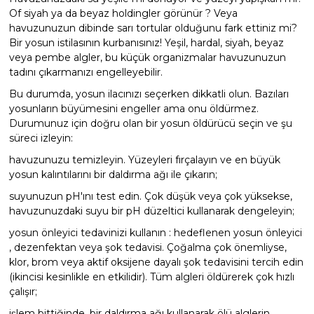
Endüstriyel Blower
Of siyah ya da beyaz holdingler görünür ? Veya
havuzunuzun dibinde sarı tortular olduğunu fark ettiniz mi?
Havuz Kış Kimyasalı
Bir yosun istilasının kurbanısınız! Yeşil, hardal, siyah, beyaz
Ayak Havuzu
veya pembe algler, bu küçük organizmalar havuzunuzun
Kalsiyum Hipoklorit
tadını çıkarmanızı engelleyebilir.
Bahçe Havuz
Bu durumda, yosun ilacınızı seçerken dikkatli olun. Bazıları
ri
Süper Pool
yosunların büyümesini engeller ama onu öldürmez.
alları
Durumunuz için doğru olan bir yosun öldürücü seçin ve şu
süreci izleyin:
Tuz
lmate Havuz Robotu Yedek
havuzunuzu temizleyin. Yüzeyleri fırçalayın ve en büyük
ücre Temizleyici
alzemeleri
yosun kalıntılarını bir daldırma ağı ile çıkarın;
suyunuzun pH'ını test edin. Çok düşük veya çok yüksekse,
Dalgıç Pompa
havuzunuzdaki suyu bir pH düzeltici kullanarak dengeleyin;
yosun önleyici tedavinizi kullanın : hedeflenen yosun önleyici
Dezenfeksiyon
, dezenfektan veya şok tedavisi. Çoğalma çok önemliyse,
klor, brom veya aktif oksijene dayalı şok tedavisini tercih edin
(ikincisi kesinlikle en etkilidir). Tüm algleri öldürerek çok hızlı
çalışır;
Havuz Güvenlik
işlem bittiğinde, bir daldırma ağı kullanarak ölü alglerin