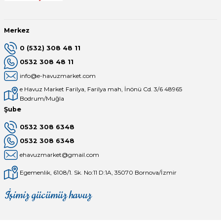
Merkez
0 (532) 308 48 11
0532 308 48 11
info@e-havuzmarket.com
e Havuz Market Farilya, Farilya mah, İnönü Cd. 3/6 48965
Bodrum/Muğla
Şube
0532 308 6348
0532 308 6348
ehavuzmarket@gmail.com
Egemenlik, 6108/1. Sk. No:11 D:1A, 35070 Bornova/İzmir
İşimiz gücümüz havuz
Mağaza
Depomuz