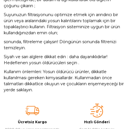
çoğunu çıkarın ;
Havuz
si Kapağı
Suyunuzun filtrasyonunu optimize etmek için arındırıcı bir
ürün veya aralarındaki yosun kalıntılarını toplamak için bir
topaklaştırıcı kullanın. Filtrasyon sisteminize uygun bir ürün
Havuz Pompa
kullandığınızdan emin olun;
sonunda, filtreleme çalışsın! Döngünün sonunda filtrenizi
temizleyin.
Havuz
eri
Siyah ve sarı alglere dikkat edin : daha dayanıklıdırlar!
Hedeflenen yosun öldürücüleri seçin .
Jakuzi Sauna
Kullanım önlemleri: Yosun öldürücü ürünler, dikkatle
kullanılması gereken kimyasallardır. Kullanmadan önce
talimatları dikkatlice okuyun ve çocukların erişemeyeceği bir
yerde saklayın.
Kartuş Filtreler
Kuvars Cam
Ücretsiz Kargo
Hızlı Gönderi
Olimpik Havuz