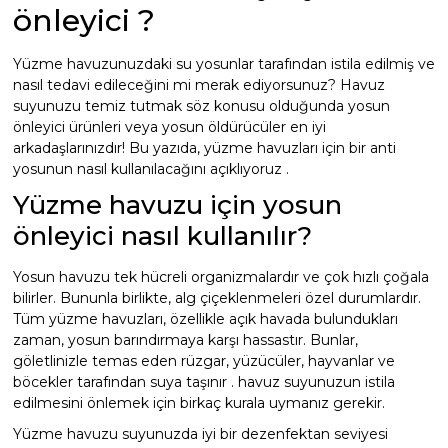
Havuz Trafoları
Havuz Merdiven
önleyici ?
Hayward Havuz
Yosun Önleyici
Gemaş Tuz
Gemaş %90 Tablet Klor
Ayak Dezenfektanı
Havuz Sıvı Klor
Havuz Filtreleri
Krom Led
Yüzme havuzunuzdaki su yosunlar tarafından istila edilmiş ve
örü
ları
nasıl tedavi edileceğini mi merak ediyorsunuz? Havuz
Havuz Suyu Parlatıcı
Beatbot Havuz
Gemaş hazır kimyasal bakım seti
Demir ve Setlik Giderici
Havuz Bağlı Klor Giderici
suyunuzu temiz tutmak söz konusu olduğunda yosun
Havuz Dip
önleyici ürünleri veya yosun öldürücüler en iyi
Lamba Yedek
eri
 Düşürücü Dozaj Pompası
arkadaşlarınızdır! Bu yazıda, yüzme havuzları için bir anti
Çöktürücü
Gemaş Multi Tablet Klor 200 gr
Havuz Suyu Bağlı Klor Giderici
Havuz İyon Baglayıcı
yosunun nasıl kullanılacağını açıklıyoruz .
Bwt Havuz Robotları
Havuz Besi
Zodiac Tuz
Yüzme havuzu için yosun
Havuz PH
Kalsiyum Hipoklorit %65 Klor
Havuz Kışlık Bakım Ürünü
Süs Havuzu
örü
z
Spino Havuz
önleyici nasıl kullanılır?
Kum Filtresi Temizleyici
Havuz Sıvı Ph Düşürücü
Abs Skimmer
Sıvı pH Düşürücü
Yosun havuzu tek hücreli organizmalardır ve çok hızlı çoğala
bilirler. Bununla birlikte, alg çiçeklenmeleri özel durumlardır.
Multi %90 Tablet Klor
Havuz Toz Ph+ Yükseltici
Havuz Dozaj
Tüm yüzme havuzları, özellikle açık havada bulundukları
pH Yükseltici
zaman, yosun barındırmaya karşı hassastır. Bunlar,
göletlinizle temas eden rüzgar, yüzücüler, hayvanlar ve
Sıvı Asit Hidroklorik
Selenoid Havuz Kimyasalları setle
böcekler tarafından suya taşınır . havuz suyunuzun istila
İyon Bağlayıcı
Mspa Jakuzi
edilmesini önlemek için birkaç kurala uymanız gerekir.
Sıvı Klor Sodyum Hipoklorit
Yüzme havuzu suyunuzda iyi bir dezenfektan seviyesi
ik
Su Sporları Dünyası