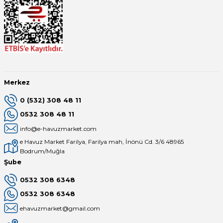
Merkez
0 (532) 308 48 11
0532 308 48 11
info@e-havuzmarket.com
e Havuz Market Farilya, Farilya mah, İnönü Cd. 3/6 48965
Bodrum/Muğla
Şube
0532 308 6348
0532 308 6348
ehavuzmarket@gmail.com