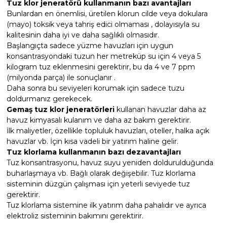
Tuz klor jeneratörü kullanmanın bazı avantajları
Bunlardan en önemlisi, üretilen klorun cilde veya dokulara
(mayo) toksik veya tahriş edici olmaması , dolayısıyla su
Yangın Pompası
kalitesinin daha iyi ve daha sağlıklı olmasıdır.
Başlangıçta sadece yüzme havuzları için uygun
konsantrasyondaki tuzun her metreküp su için 4 veya 5
kilogram tuz eklenmesini gerektirir, bu da 4 ve 7 ppm
(milyonda parça) ile sonuçlanır .
Daha sonra bu seviyeleri korumak için sadece tuzu
doldurmanız gerekecek.
Gemaş tuz klor jeneratörleri
kullanan havuzlar daha az
havuz kimyasalı kulanım ve daha az bakım gerektirir.
İlk maliyetler, özellikle topluluk havuzları, oteller, halka açık
havuzlar vb. İçin kısa vadeli bir yatırım haline gelir.
Tuz klorlama kullanmanın bazı dezavantajları
Tuz konsantrasyonu, havuz suyu yeniden doldurulduğunda
buharlaşmaya vb. Bağlı olarak değişebilir. Tuz klorlama
sisteminin düzgün çalışması için yeterli seviyede tuz
gerektirir.
Tuz klorlama sistemine ilk yatırım daha pahalıdır ve ayrıca
elektroliz sisteminin bakımını gerektirir.