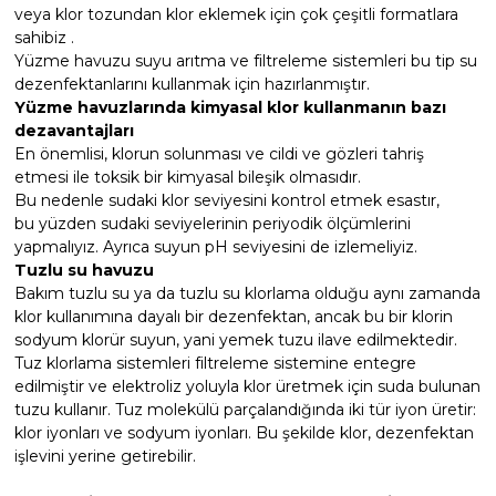
veya klor tozundan klor eklemek için çok çeşitli formatlara
Havuz
sahibiz .
si Kapağı
Yüzme havuzu suyu arıtma ve filtreleme sistemleri bu tip su
dezenfektanlarını kullanmak için hazırlanmıştır.
Yüzme havuzlarında kimyasal klor kullanmanın bazı
Havuz Pompa
dezavantajları
En önemlisi, klorun solunması ve cildi ve gözleri tahriş
etmesi ile toksik bir kimyasal bileşik olmasıdır.
Havuz
Bu nedenle sudaki klor seviyesini kontrol etmek esastır,
eri
bu yüzden sudaki seviyelerinin periyodik ölçümlerini
yapmalıyız. Ayrıca suyun pH seviyesini de izlemeliyiz.
Jakuzi Sauna
Tuzlu su havuzu
Bakım tuzlu su ya da tuzlu su klorlama olduğu aynı zamanda
klor kullanımına dayalı bir dezenfektan, ancak bu bir klorin
sodyum klorür suyun, yani yemek tuzu ilave edilmektedir.
Kartuş Filtreler
Tuz klorlama sistemleri filtreleme sistemine entegre
edilmiştir ve elektroliz yoluyla klor üretmek için suda bulunan
Kuvars Cam
tuzu kullanır. Tuz molekülü parçalandığında iki tür iyon üretir:
klor iyonları ve sodyum iyonları. Bu şekilde klor, dezenfektan
işlevini yerine getirebilir.
Olimpik Havuz