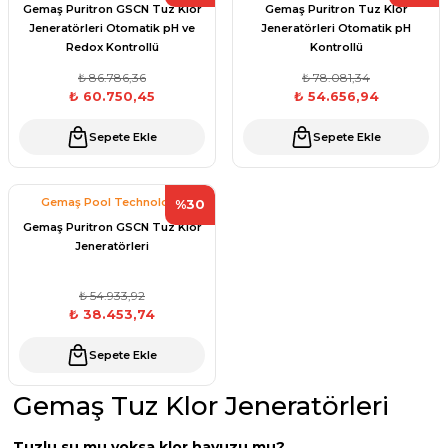
Sıvı pH Düşürücü
Gemaş Puritron GSCN Tuz Klor
Gemaş Puritron Tuz Klor
Sıvı Ph- Düşürücü
Jeneratörleri Otomatik pH ve
Jeneratörleri Otomatik pH
Havuz Vana
Redox Kontrollü
Kontrollü
pH Yükseltici
Toz Ph+ Yükseltici
₺ 86.786,36
₺ 78.081,34
₺ 60.750,45
₺ 54.656,94
İyon Bağlayıcı
Havuz Isıtma
Wtr Havuz Kimyasalları Setleri
Sepete Ekle
Sepete Ekle
ik
Yosun Öldürücü
Havuz Elektrik
Gemaş Pool Technology
%30
Gemaş Havuz
Gemaş Puritron GSCN Tuz Klor
Jeneratörleri
Havuz Sarf
Wtr Havuz
₺ 54.933,92
₺ 38.453,74
Havuz
 Perdeleri
Sepete Ekle
Selenoid
alları
Gemaş Tuz Klor Jeneratörleri
Bahçe Süs Havuzu
Alkalinite Düşürücü
Tuzlu su mu yoksa klor havuzu mu?