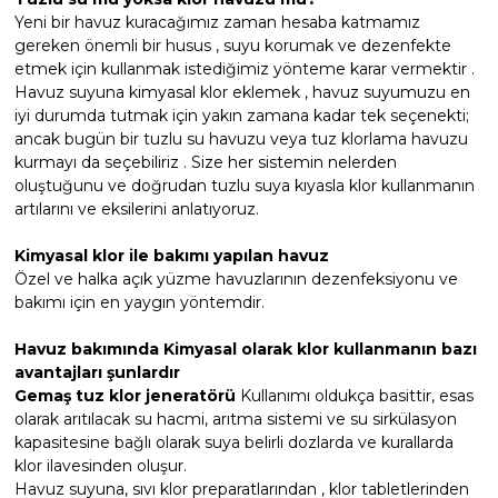
Endüstriyel Blower
Yeni bir havuz kuracağımız zaman hesaba katmamız
gereken önemli bir husus , suyu korumak ve dezenfekte
Ayak Dezenfektanı
etmek için kullanmak istediğimiz yönteme karar vermektir .
Ayak Havuzu
Havuz suyuna kimyasal klor eklemek , havuz suyumuzu en
e Pool Expert
iyi durumda tutmak için yakın zamana kadar tek seçenekti;
Bahçe Havuz
ancak bugün bir tuzlu su havuzu veya tuz klorlama havuzu
ri
kurmayı da seçebiliriz . Size her sistemin nelerden
Havuz Filtre
oluştuğunu ve doğrudan tuzlu suya kıyasla klor kullanmanın
artılarını ve eksilerini anlatıyoruz.
Havuz Kış Kimyasalı
lmate Havuz Robotu Yedek
Kimyasal klor ile bakımı yapılan havuz
alzemeleri
Özel ve halka açık yüzme havuzlarının dezenfeksiyonu ve
bakımı için en yaygın yöntemdir.
Kalsiyum Hipoklorit
Dalgıç Pompa
Havuz bakımında Kimyasal olarak klor kullanmanın bazı
Süper Pool
avantajları şunlardır
alları
Dezenfeksiyon
Gemaş tuz klor jeneratörü
Kullanımı oldukça basittir, esas
olarak arıtılacak su hacmi, arıtma sistemi ve su sirkülasyon
kapasitesine bağlı olarak suya belirli dozlarda ve kurallarda
Tuz
klor ilavesinden oluşur.
ücre Temizleyici
Havuz Güvenlik
Havuz suyuna, sıvı klor preparatlarından , klor tabletlerinden