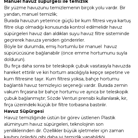
Manuel havuz süpürgesi ile temizlik
Endüstriyel Blower
Bir yüzme havuzunu temizlemenin birçok yolu vardır. Bir
Havuz Kış Kimyasalı
yandan, manuel temizlik;
Ayak Havuzu
Burada havuzun yeterince güçlü bir kum filtresi veya kartuş
filtre olup olmadığı konusunda kontrol edilmelidir havuz
Kalsiyum Hipoklorit
süpürgeleri havuz dan aldıkları suyu havuz filtre sisteminde
Bahçe Havuz
geçirerek havuza yeniden gönderirler.
ri
Süper Pool
Böyle bir durumda, emiş hortumlu bir manuel havuz
alları
süpürücüsüne bağlanabilir (önce emme hortumunu suyla
doldurun).
Bu fırça daha sonra bir teleskopik çubuk vasıtasıyla havuzda
Tuz
lmate Havuz Robotu Yedek
hareket ettirilir ve kiri hortum aracılığıyla kepçe sepetine ve
ücre Temizleyici
alzemeleri
kum filtresine taşır. Kum filtresi yoksa, bahçe hortumu
bağlantılı havuz temizleyici seçeneği vardır. Burada zemin
Dalgıç Pompa
vakum fırçasına bir bahçe hortumu ve ayrıca bir teleskopik
çubuk bağlanmıştır; Sözde Venturi prensibi kullanılarak, kir,
fırça üzerindeki küçük bir filtre torbasına bastırılır.
Dezenfeksiyon
Havuz Süpürgesi
Havuz temizliğinde üstün bir görev üstlenen Plastik
alüminyum havuz süpürgeleri, teknolojinin son
Havuz Güvenlik
yeniliklerinden dir. Özellikler büyük işletmeler için zaman
kaybını önlediği gibi daha iyi temizlik yapabildiği