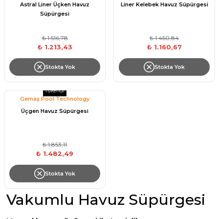
Astral Liner Üçken Havuz
Liner Kelebek Havuz Süpürgesi
Sıvı Ph- Düşürücü
Süpürgesi
Gemaş Havuz
Havuz Vana
Toz Ph+ Yükseltici
₺ 1.516,78
₺ 1.450,84
₺ 1.213,43
₺ 1.160,67
Wtr Havuz
Havuz Isıtma
Wtr Havuz Kimyasalları Setleri
Stokta Yok
Stokta Yok
Yosun Öldürücü
Selenoid
Tükendi
Havuz Elektrik
Gemaş Pool Technology
alları
Üçgen Havuz Süpürgesi
Alkalinite Düşürücü
Havuz Sarf
₺ 1.853,11
Ayak Dezenfektanı
₺ 1.482,49
Havuz
 Perdeleri
Stokta Yok
e Pool Expert
Vakumlu Havuz Süpürgesi
Bahçe Süs Havuzu
Havuz Filtre