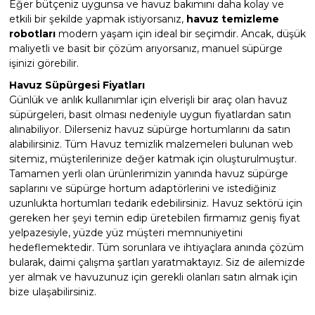
Eğer bütçeniz uygunsa ve havuz bakımını daha kolay ve
etkili bir şekilde yapmak istiyorsanız,
havuz temizleme
robotları
modern yaşam için ideal bir seçimdir. Ancak, düşük
maliyetli ve basit bir çözüm arıyorsanız, manuel süpürge
işinizi görebilir.
Havuz Süpürgesi Fiyatları
Günlük ve anlık kullanımlar için elverişli bir araç olan havuz
süpürgeleri, basit olması nedeniyle uygun fiyatlardan satın
alınabiliyor. Dilerseniz havuz süpürge hortumlarını da satın
alabilirsiniz. Tüm Havuz temizlik malzemeleri bulunan web
sitemiz, müşterilerinize değer katmak için oluşturulmuştur.
Tamamen yerli olan ürünlerimizin yanında havuz süpürge
saplarını ve süpürge hortum adaptörlerini ve istediğiniz
uzunlukta hortumları tedarik edebilirsiniz. Havuz sektörü için
gereken her şeyi temin edip üretebilen firmamız geniş fiyat
yelpazesiyle, yüzde yüz müşteri memnuniyetini
hedeflemektedir. Tüm sorunlara ve ihtiyaçlara anında çözüm
bularak, daimi çalışma şartları yaratmaktayız. Siz de ailemizde
yer almak ve havuzunuz için gerekli olanları satın almak için
bize ulaşabilirsiniz.