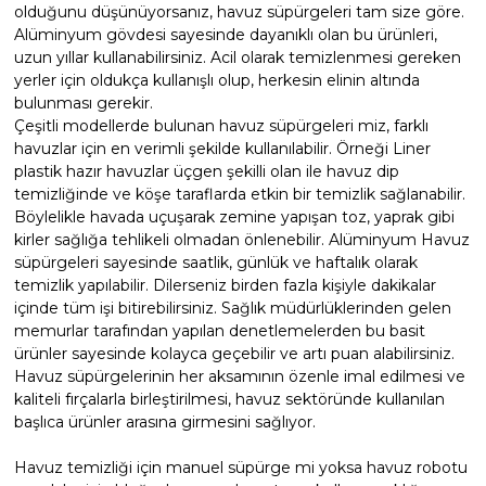
olduğunu düşünüyorsanız, havuz süpürgeleri tam size göre.
Alüminyum gövdesi sayesinde dayanıklı olan bu ürünleri,
uzun yıllar kullanabilirsiniz. Acil olarak temizlenmesi gereken
Yangın Pompası
yerler için oldukça kullanışlı olup, herkesin elinin altında
bulunması gerekir.
Çeşitli modellerde bulunan havuz süpürgeleri miz, farklı
havuzlar için en verimli şekilde kullanılabilir. Örneği Liner
plastik hazır havuzlar üçgen şekilli olan ile havuz dip
temizliğinde ve köşe taraflarda etkin bir temizlik sağlanabilir.
Böylelikle havada uçuşarak zemine yapışan toz, yaprak gibi
kirler sağlığa tehlikeli olmadan önlenebilir. Alüminyum Havuz
süpürgeleri sayesinde saatlik, günlük ve haftalık olarak
temizlik yapılabilir. Dilerseniz birden fazla kişiyle dakikalar
içinde tüm işi bitirebilirsiniz. Sağlık müdürlüklerinden gelen
memurlar tarafından yapılan denetlemelerden bu basit
ürünler sayesinde kolayca geçebilir ve artı puan alabilirsiniz.
Havuz süpürgelerinin her aksamının özenle imal edilmesi ve
kaliteli fırçalarla birleştirilmesi, havuz sektöründe kullanılan
başlıca ürünler arasına girmesini sağlıyor.
Havuz temizliği için manuel süpürge mi yoksa havuz robotu