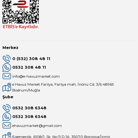
Merkez
0 (532) 308 48 11
0532 308 48 11
info@e-havuzmarket.com
e Havuz Market Farilya, Farilya mah, İnönü Cd. 3/6 48965
Bodrum/Muğla
Şube
0532 308 6348
0532 308 6348
ehavuzmarket@gmail.com
Egemenlik, 6108/1. Sk. No:11 D:1A, 35070 Bornova/İzmir