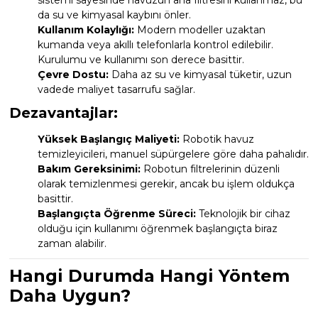
sistemi sayesinde havuzun ana filtresini kullanmaz, bu
da su ve kimyasal kaybını önler.
Kullanım Kolaylığı:
Modern modeller uzaktan
kumanda veya akıllı telefonlarla kontrol edilebilir.
Kurulumu ve kullanımı son derece basittir.
Çevre Dostu:
Daha az su ve kimyasal tüketir, uzun
vadede maliyet tasarrufu sağlar.
Dezavantajlar:
Yüksek Başlangıç Maliyeti:
Robotik havuz
temizleyicileri, manuel süpürgelere göre daha pahalıdır.
Bakım Gereksinimi:
Robotun filtrelerinin düzenli
olarak temizlenmesi gerekir, ancak bu işlem oldukça
basittir.
Başlangıçta Öğrenme Süreci:
Teknolojik bir cihaz
olduğu için kullanımı öğrenmek başlangıçta biraz
zaman alabilir.
Hangi Durumda Hangi Yöntem
Daha Uygun?