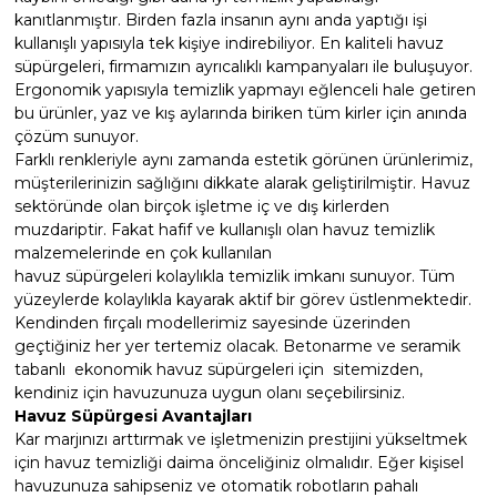
kanıtlanmıştır. Birden fazla insanın aynı anda yaptığı işi
Havuz
kullanışlı yapısıyla tek kişiye indirebiliyor. En kaliteli havuz
si Kapağı
süpürgeleri, firmamızın ayrıcalıklı kampanyaları ile buluşuyor.
Ergonomik yapısıyla temizlik yapmayı eğlenceli hale getiren
Havuz Pompa
bu ürünler, yaz ve kış aylarında biriken tüm kirler için anında
çözüm sunuyor.
Farklı renkleriyle aynı zamanda estetik görünen ürünlerimiz,
müşterilerinizin sağlığını dikkate alarak geliştirilmiştir. Havuz
Havuz
sektöründe olan birçok işletme iç ve dış kirlerden
eri
muzdariptir. Fakat hafif ve kullanışlı olan havuz temizlik
malzemelerinde en çok kullanılan
Jakuzi Sauna
havuz süpürgeleri kolaylıkla temizlik imkanı sunuyor. Tüm
yüzeylerde kolaylıkla kayarak aktif bir görev üstlenmektedir.
Kendinden fırçalı modellerimiz sayesinde üzerinden
geçtiğiniz her yer tertemiz olacak. Betonarme ve seramik
Kartuş Filtreler
tabanlı ekonomik havuz süpürgeleri için sitemizden,
kendiniz için havuzunuza uygun olanı seçebilirsiniz.
Kuvars Cam
Havuz Süpürgesi Avantajları
Kar marjınızı arttırmak ve işletmenizin prestijini yükseltmek
için havuz temizliği daima önceliğiniz olmalıdır. Eğer kişisel
havuzunuza sahipseniz ve otomatik robotların pahalı
Olimpik Havuz