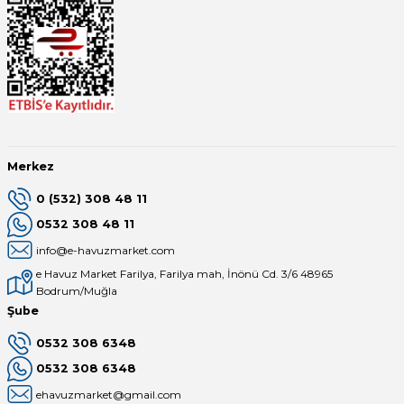
Merkez
0 (532) 308 48 11
0532 308 48 11
info@e-havuzmarket.com
e Havuz Market Farilya, Farilya mah, İnönü Cd. 3/6 48965
Bodrum/Muğla
Şube
0532 308 6348
0532 308 6348
ehavuzmarket@gmail.com