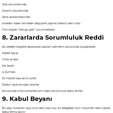
Stok durumlarında
Garanti koşullarında
Yangın Pompası
İçerik açıklamalarında
önceden haber vermeden değişiklik yapma hakkını saklı tutar.
Tüm bilgiler “olduğu gibi” sunulmaktadır.
8. Zararlarda Sorumluluk Reddi
Bu sitedeki bilgilere dayanarak yapılan işlemlerin sonucunda oluşabilecek:
Maddi kayıp
Cihaz arızası
Kar kaybı
İş durması
Ek masraf veya servis ücreti
Dolaylı veya sonuçsal zararlar
konusunda e-havuzmarket.com hiçbir sorumluluk kabul etmez.
9. Kabul Beyanı
Bu siteyi kullanan veya ürün satın alan kişi, bu belgedeki tüm hükümleri kesin olarak
kabul etmiş sayılır.