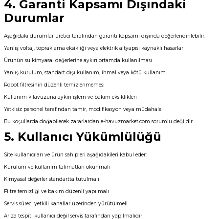
4. Garanti Kapsamı Dışındaki
Endüstriyel Blower
Alkalinite Düşürücü
Durumlar
Ayak Havuzu
Ayak Dezenfektanı
Aşağıdaki durumlar üretici tarafından garanti kapsamı dışında değerlendirilebilir:
Yanlış voltaj, topraklama eksikliği veya elektrik altyapısı kaynaklı hasarlar
Bahçe Havuz
e Pool Expert
Ürünün su kimyasal değerlerine aykırı ortamda kullanılması
ri
Yanlış kurulum, standart dışı kullanım, ihmal veya kötü kullanım
Havuz Filtre
Robot filtresinin düzenli temizlenmemesi
Kullanım kılavuzuna aykırı işlem ve bakım eksiklikleri
lmate Havuz Robotu Yedek
Yetkisiz personel tarafından tamir, modifikasyon veya müdahale
Havuz Kış Kimyasalı
alzemeleri
Bu koşullarda doğabilecek zararlardan e-havuzmarket.com sorumlu değildir.
5. Kullanıcı Yükümlülüğü
Dalgıç Pompa
Kalsiyum Hipoklorit
Site kullanıcıları ve ürün sahipleri aşağıdakileri kabul eder:
Kurulum ve kullanım talimatları okunmalı
Dezenfeksiyon
Süper Pool
Kimyasal değerler standartta tutulmalı
alları
Filtre temizliği ve bakım düzenli yapılmalı
Servis süreci yetkili kanallar üzerinden yürütülmeli
Havuz Güvenlik
Tuz
ücre Temizleyici
Arıza tespiti kullanıcı değil servis tarafından yapılmalıdır