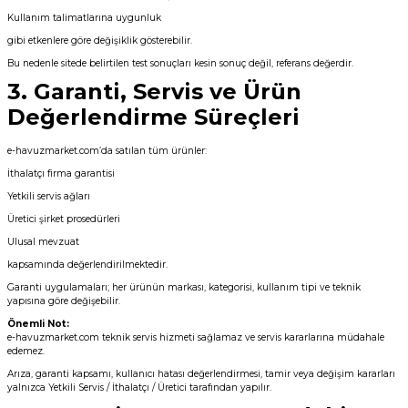
H Düşürücü
Sıvı Ph- Düşürücü
Kullanım talimatlarına uygunluk
Havuz Vana
gibi etkenlere göre değişiklik gösterebilir.
Toz Ph+ Yükseltici
Bu nedenle sitede belirtilen test sonuçları kesin sonuç değil, referans değerdir.
seltici
3. Garanti, Servis ve Ürün
Havuz Isıtma
Wtr Havuz Kimyasalları Setleri
Değerlendirme Süreçleri
İyon Bağlayıcı
e-havuzmarket.com’da satılan tüm ürünler:
Yosun Öldürücü
Havuz Elektrik
ik
İthalatçı firma garantisi
Yetkili servis ağları
Üretici şirket prosedürleri
Gemaş Havuz
Havuz Sarf
Ulusal mevzuat
kapsamında değerlendirilmektedir.
Wtr Havuz
Garanti uygulamaları; her ürünün markası, kategorisi, kullanım tipi ve teknik
Havuz
yapısına göre değişebilir.
 Perdeleri
Önemli Not:
e-havuzmarket.com teknik servis hizmeti sağlamaz ve servis kararlarına müdahale
edemez.
Selenoid
Bahçe Süs Havuzu
alları
Arıza, garanti kapsamı, kullanıcı hatası değerlendirmesi, tamir veya değişim kararları
yalnızca Yetkili Servis / İthalatçı / Üretici tarafından yapılır.