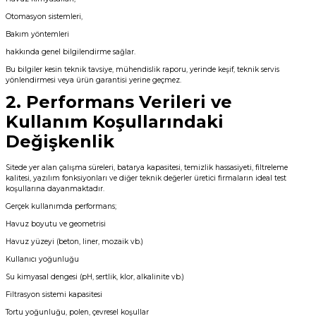
Havuz Trafoları
Havuz Merdiven
Otomasyon sistemleri,
Hayward Havuz
Gemaş Tuz
Gemaş %90 Tablet Klor
Ayak Dezenfektanı
Havuz Sıvı Klor
Bakım yöntemleri
lor Dezenfektan
Havuz Filtreleri
Krom Led
örü
hakkında genel bilgilendirme sağlar.
ları
Beatbot Havuz
Bu bilgiler kesin teknik tavsiye, mühendislik raporu, yerinde keşif, teknik servis
Gemaş hazır kimyasal bakım seti
Demir ve Setlik Giderici
Havuz Bağlı Klor Giderici
Havuz Dip
yönlendirmesi veya ürün garantisi yerine geçmez.
Lamba Yedek
Önleyici
eri
2. Performans Verileri ve
 Düşürücü Dozaj Pompası
Gemaş Multi Tablet Klor 200 gr
Havuz Suyu Bağlı Klor Giderici
Havuz İyon Baglayıcı
Kullanım Koşullarındaki
Bwt Havuz Robotları
Havuz Besi
Zodiac Tuz
Değişkenlik
Kalsiyum Hipoklorit %65 Klor
Havuz Kışlık Bakım Ürünü
Süs Havuzu
örü
Suyu Parlatıcı
Spino Havuz
Sitede yer alan çalışma süreleri, batarya kapasitesi, temizlik hassasiyeti, filtreleme
kalitesi, yazılım fonksiyonları ve diğer teknik değerler üretici firmaların ideal test
Kum Filtresi Temizleyici
Havuz Sıvı Ph Düşürücü
Abs Skimmer
koşullarına dayanmaktadır.
Gerçek kullanımda performans;
Multi %90 Tablet Klor
Havuz Toz Ph+ Yükseltici
rücü
Havuz Dozaj
Havuz boyutu ve geometrisi
Havuz yüzeyi (beton, liner, mozaik vb.)
Sıvı Asit Hidroklorik
Selenoid Havuz Kimyasalları setle
Kullanıcı yoğunluğu
Mspa Jakuzi
 PH Düşürücü Toz
Su kimyasal dengesi (pH, sertlik, klor, alkalinite vb.)
Sıvı Klor Sodyum Hipoklorit
Filtrasyon sistemi kapasitesi
Su Sporları Dünyası
Tortu yoğunluğu, polen, çevresel koşullar