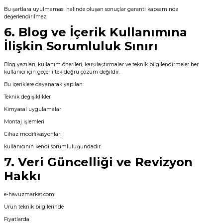
Bu şartlara uyulmaması halinde oluşan sonuçlar garanti kapsamında
Havuz
değerlendirilmez.
si Kapağı
6. Blog ve İçerik Kullanımına
İlişkin Sorumluluk Sınırı
Havuz Pompa
Blog yazıları, kullanım önerileri, karşılaştırmalar ve teknik bilgilendirmeler her
kullanıcı için geçerli tek doğru çözüm değildir.
Havuz
Bu içeriklere dayanarak yapılan:
eri
Teknik değişiklikler
Kimyasal uygulamalar
Jakuzi Sauna
Montaj işlemleri
Cihaz modifikasyonları
kullanıcının kendi sorumluluğundadır.
Kartuş Filtreler
7. Veri Güncelliği ve Revizyon
Hakkı
Kuvars Cam
e-havuzmarket.com:
Ürün teknik bilgilerinde
Olimpik Havuz
Fiyatlarda