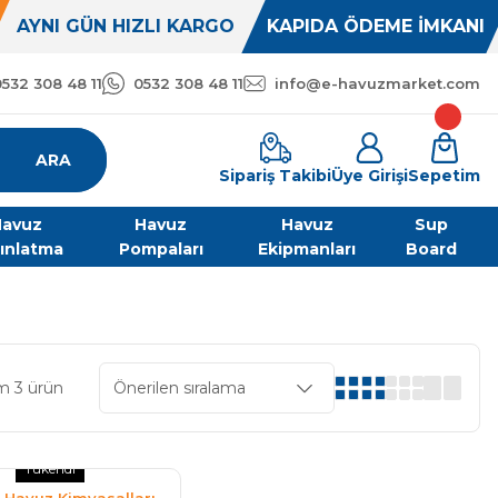
AYNI GÜN HIZLI KARGO
KAPIDA ÖDEME İMKANI
0532 308 48 11
0532 308 48 11
info@e-havuzmarket.com
ARA
Sipariş Takibi
Üye Girişi
Sepetim
avuz
Havuz
Havuz
Sup
ınlatma
Pompaları
Ekipmanları
Board
m 3 ürün
Tükendi
Havuz Kimyasalları