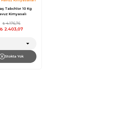
ş Tabchlor 10 Kg
avuz Kimyasalı
₺ 4.176,76
₺ 2.403,07
Stokta Yok