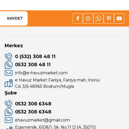
KAYDET
Merkez
0 (532) 308 48 11
0532 308 48 11
info@e-havuzmarket.com
e Havuz Market Farilya, Farilya mah, İnönü
Cd. 3/6 48965 Bodrum/Muğla
Şube
0532 308 6348
0532 308 6348
ehavuzmarket@gmail.com
Egemenlik, 6108/1. Sk. No:11 D:1A, 35070