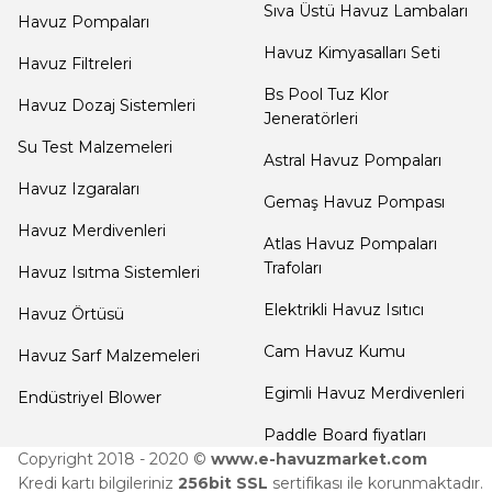
Sıva Üstü Havuz Lambaları
Havuz Pompaları
Termometreleri
Havuz Kimyasalları Seti
Havuz Filtreleri
Bs Pool Tuz Klor
Jakuzi Sauna
Havuz Dozaj Sistemleri
Jeneratörleri
Ekipmanları
Su Test Malzemeleri
Astral Havuz Pompaları
Havuz Izgaraları
Gemaş Havuz Pompası
Kartuş Filtreler
Havuz Merdivenleri
Atlas Havuz Pompaları
Trafoları
Havuz Isıtma Sistemleri
Kuvars Cam
Elektrikli Havuz Isıtıcı
Havuz Örtüsü
Filtre Kumu
Cam Havuz Kumu
Havuz Sarf Malzemeleri
Egimli Havuz Merdivenleri
Endüstriyel Blower
Olimpik
Havuz Malzemeleri
Paddle Board fiyatları
Copyright 2018 - 2020 ©
www.e-havuzmarket.com
Kredi kartı bilgileriniz
256bit SSL
sertifikası ile korunmaktadır.