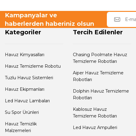
Dalgıç Pompa
Tuz
Jenaratörü Hücre Temizleyici
Kampanyalar ve
haberlerden haberiniz olsun
Dezenfeksiyon
Sistemleri
Kategoriler
Tercih Edilenler
Havuz Güvenlik
Havuz Kimyasalları
Chasing Poolmate Havuz
Temizleme Robotları
Havuz Temizleme Robotu
Aiper Havuz Temizleme
Havuz
Tuzlu Havuz Sistemleri
Robotları
Makine Dairesi Kapağı
Havuz Ekipmanları
Dolphin Havuz Temizleme
Robotları
Led Havuz Lambaları
Havuz Pompa
Kablosuz Havuz
Su Spor Ürünleri
Sehpa
Temizleme Robotları
Havuz Temizlik
Led Havuz Ampulleri
Malzemeleri
Havuz