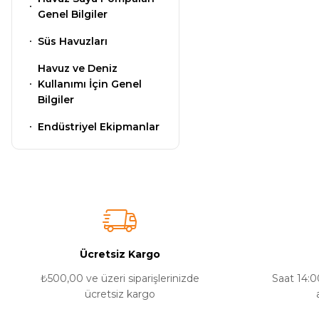
Genel Bilgiler
e Pool Expert
Süs Havuzları
Endüstriyel Blower
Havuz ve Deniz
Havuz Filtre
Kullanımı İçin Genel
Temizleyici
Ayak Havuzu
Bilgiler
Endüstriyel Ekipmanlar
Havuz Kış Kimyasalı
Bahçe
Havuz Duş Sistemleri
Kalsiyum Hipoklorit
Chasing Poolmate Havuz Robotu Yedek
Süper
Ücretsiz Kargo
Parça Sarf Malzemeleri
Pool Havuz Kimyasalları
₺500,00 ve üzeri siparişlerinizde
Saat 14:00
ücretsiz kargo