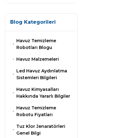
Klor Jeneratörü
Nozulları
Çöktürücü
Süs Havuzu
Spino Havuz
Aydınlatma
Blog Kategorileri
Robotları
Abs Skimmer
Havuz PH
Düşürücü Toz
Havuz Temizleme
Havuz Dozaj
Robotları Blogu
Sistemleri
Havuz Malzemeleri
Sıvı pH Düşürücü
Led Havuz Aydınlatma
Mspa Jakuzi
Sistemleri Bilgileri
pH Yükseltici
Havuz Kimyasalları
Hakkında Yararlı Bilgiler
Su Sporları Dünyası
İyon Bağlayıcı
Havuz Temizleme
Robotu Fiyatları
Havuz Vana
Tuz Klor Jenaratörleri
Kostik
Boru Fittings
Genel Bilgi