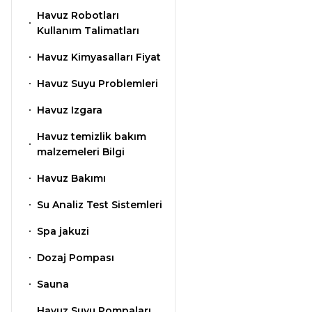
Havuz Robotları
Gemaş Havuz
Kullanım Talimatları
Havuz Isıtma
Kimyasalları
Sistemleri
Havuz Kimyasalları Fiyat
Havuz Suyu Problemleri
Wtr Havuz
Havuz Elektrik
Havuz Izgara
Kimyasalları
Panoları
Havuz temizlik bakım
malzemeleri Bilgi
Selenoid
Havuz Sarf
Havuz Bakımı
Havuz Kimyasalları
Malzemeleri
Su Analiz Test Sistemleri
Spa jakuzi
Alkalinite Düşürücü
Havuz
Şelaleleri Su Perdeleri
Dozaj Pompası
Sauna
Ayak Dezenfektanı
Bahçe Süs Havuzu
Havuz Suyu Pompaları