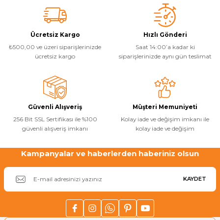
tarafımıza iletebilirsiniz.
B... B... | 29/03/2019
Görüş ve önerileriniz için teşekkür ederiz.
Havuz
si Kapağı
Ürün resmi kalitesiz, bozuk veya görüntülenemiyor.
Yorum Yaz
Ücretsiz Kargo
Hızlı Gönderi
₺500,00 ve üzeri siparişlerinizde
Saat 14:00’a kadar ki
Ürün açıklamasında eksik bilgiler bulunuyor.
Havuz Pompa
ücretsiz kargo
siparişlerinizde aynı gün teslimat
Ürün bilgilerinde hatalar bulunuyor.
Ürün fiyatı diğer sitelerden daha pahalı.
Havuz
Bu ürüne benzer farklı alternatifler olmalı.
eri
Güvenli Alışveriş
Müşteri Memuniyeti
256 Bit SSL Sertifikası ile %100
Kolay iade ve değişim imkanı ile
Jakuzi Sauna
güvenli alışveriş imkanı
kolay iade ve değişim
Kampanyalar ve haberlerden haberiniz olsun
Gönder
Kartuş Filtreler
KAYDET
Kuvars Cam
Olimpik Havuz