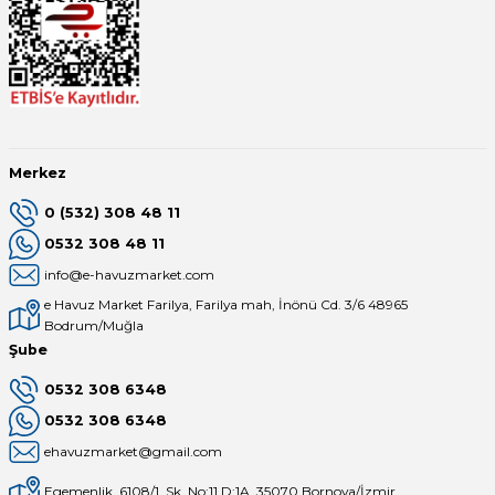
Merkez
0 (532) 308 48 11
0532 308 48 11
info@e-havuzmarket.com
e Havuz Market Farilya, Farilya mah, İnönü Cd. 3/6 48965
Bodrum/Muğla
Şube
0532 308 6348
0532 308 6348
ehavuzmarket@gmail.com
Egemenlik, 6108/1. Sk. No:11 D:1A, 35070 Bornova/İzmir