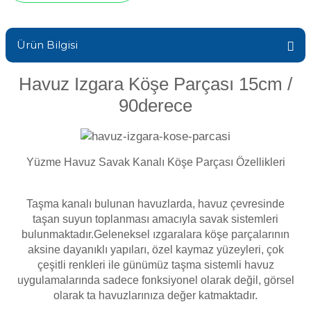
Sıvı Ph- Düşürücü
Gemaş Havuz
Havuz Vana
Ürün Bilgisi
Toz Ph+ Yükseltici
Wtr Havuz
Havuz Izgara Köşe Parçası 15cm /
Havuz Isıtma
Wtr Havuz Kimyasalları Setleri
90derece
Yosun Öldürücü
Selenoid
Havuz Elektrik
alları
Yüzme Havuz Savak Kanalı Köşe Parçası Özellikleri
Alkalinite Düşürücü
Havuz Sarf
Taşma kanalı bulunan havuzlarda, havuz çevresinde
Ayak Dezenfektanı
taşan suyun toplanması amacıyla savak sistemleri
Havuz
bulunmaktadır.G
eleneksel ızgaralara köşe parçalarının
 Perdeleri
aksine dayanıklı yapıları, özel kaymaz yüzeyleri, çok
e Pool Expert
çeşitli renkleri ile günümüz taşma sistemli havuz
uygulamalarında sadece fonksiyonel olarak değil, görsel
Bahçe Süs Havuzu
Havuz Filtre
olarak ta havuzlarınıza değer katmaktadır.