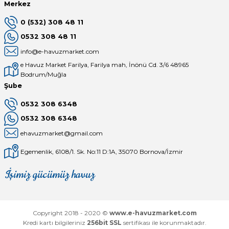
Merkez
0 (532) 308 48 11
0532 308 48 11
info@e-havuzmarket.com
e Havuz Market Farilya, Farilya mah, İnönü Cd. 3/6 48965
Bodrum/Muğla
Şube
0532 308 6348
0532 308 6348
ehavuzmarket@gmail.com
Egemenlik, 6108/1. Sk. No:11 D:1A, 35070 Bornova/İzmir
İşimiz gücümüz havuz
Mağaza
Depomuz
Copyright 2018 - 2020 ©
www.e-havuzmarket.com
Kredi kartı bilgileriniz
256bit SSL
sertifikası ile korunmaktadır.