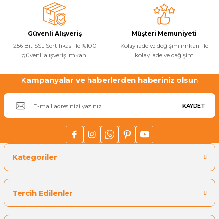
Ürün fiyatı diğer sitelerden daha pahalı.
Havuz
Bu ürüne benzer farklı alternatifler olmalı.
si Kapağı
Güvenli Alışveriş
Müşteri Memuniyeti
256 Bit SSL Sertifikası ile %100
Kolay iade ve değişim imkanı ile
Havuz Pompa
güvenli alışveriş imkanı
kolay iade ve değişim
Kampanyalar ve haberlerden haberiniz olsun
Gönder
Havuz
eri
KAYDET
Jakuzi Sauna
Kartuş Filtreler
Kategoriler
Kuvars Cam
Tercih Edilenler
Olimpik Havuz