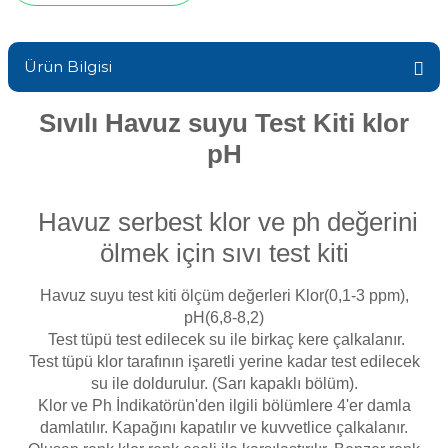
Sıvı Ph- Düşürücü
Gemaş Havuz
Havuz Vana
Ürün Bilgisi
Toz Ph+ Yükseltici
Wtr Havuz
Havuz Isıtma
Sıvılı Havuz suyu Test Kiti klor
Wtr Havuz Kimyasalları Setleri
pH
Yosun Öldürücü
Selenoid
Havuz Elektrik
alları
Havuz serbest klor ve ph değerini
ölmek için sıvı test kiti
Alkalinite Düşürücü
Havuz Sarf
Havuz suyu test kiti ölçüm değerleri Klor(0,1-3 ppm),
Ayak Dezenfektanı
pH(6,8-8,2)
Havuz
Test tüpü test edilecek su ile birkaç kere çalkalanır.
 Perdeleri
Test tüpü klor tarafının işaretli yerine kadar test edilecek
e Pool Expert
su ile doldurulur. (Sarı kapaklı bölüm).
Bahçe Süs Havuzu
Klor ve Ph İndikatörün'den ilgili bölümlere 4'er damla
Havuz Filtre
damlatılır. Kapağını kapatılır ve kuvvetlice çalkalanır.