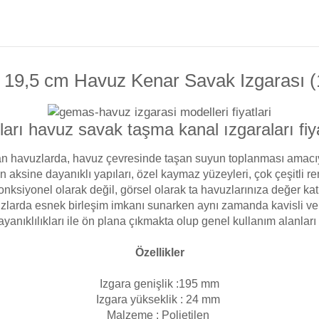
Toz Ph+ Yükseltici
Wtr Havuz Kimyasalları Setleri
9,5 cm Havuz Kenar Savak Izgarası (
Yosun Öldürücü
ı havuz savak taşma kanal ızgaraları fiyat
n havuzlarda, havuz çevresinde taşan suyun toplanması amacıyl
ın aksine dayanıklı yapıları, özel kaymaz yüzeyleri, çok çeşitli
nksiyonel olarak değil, görsel olarak ta havuzlarınıza değer kat
larda esnek birleşim imkanı sunarken aynı zamanda kavisli ve d
yanıklılıkları ile ön plana çıkmakta olup genel kullanım alanlar
Özellikler
Izgara genişlik :195 mm
Izgara yükseklik : 24 mm
Malzeme : Polietilen