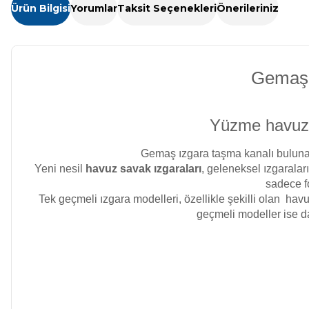
Kimyasalları
Ürün Bilgisi
Yorumlar
Taksit Seçenekleri
Önerileriniz
Havuz Isıtma
Sistemleri
Wtr Havuz
Kimyasalları
Gemaş 1
Havuz Elektrik
Panoları
Selenoid
Yüzme havuzlar
Havuz Kimyasalları
Gemaş ızgara taşma kanalı buluna
Havuz Sarf
Yeni nesil
havuz savak ızgaraları
, geleneksel ızgaralar
Malzemeleri
sadece fo
Alkalinite Düşürücü
Tek geçmeli ızgara modelleri, özellikle
şekilli
olan havuz
geçmeli modeller ise da
Havuz
Ayak Dezenfektanı
Şelaleleri Su Perdeleri
e Pool Expert
Bahçe Süs Havuzu