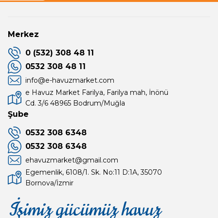
rler
Merkez
0 (532) 308 48 11
0532 308 48 11
info@e-havuzmarket.com
e Havuz Market Farilya, Farilya mah, İnönü
Cd. 3/6 48965 Bodrum/Muğla
Şube
0532 308 6348
0532 308 6348
ehavuzmarket@gmail.com
Egemenlik, 6108/1. Sk. No:11 D:1A, 35070
Bornova/İzmir
İşimiz gücümüz havuz
Mağaza