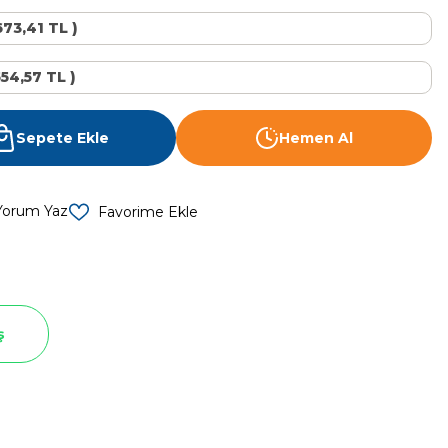
673,41 TL )
554,57 TL )
Sepete Ekle
Hemen Al
Yorum Yaz
ş