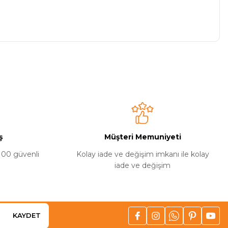
niz.
ş
Müşteri Memuniyeti
%100 güvenli
Kolay iade ve değişim imkanı ile kolay
iade ve değişim
vsiye ederim
KAYDET