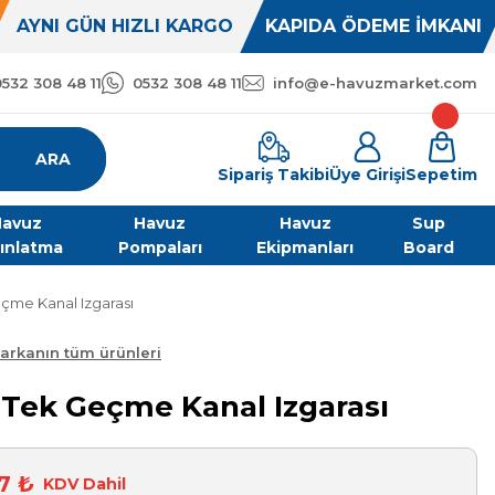
AYNI GÜN HIZLI KARGO
KAPIDA ÖDEME İMKANI
0532 308 48 11
0532 308 48 11
info@e-havuzmarket.com
ARA
Sipariş Takibi
Üye Girişi
Sepetim
avuz
Havuz
Havuz
Sup
ınlatma
Pompaları
Ekipmanları
Board
çme Kanal Izgarası
arkanın tüm ürünleri
Tek Geçme Kanal Izgarası
7 ₺
KDV Dahil