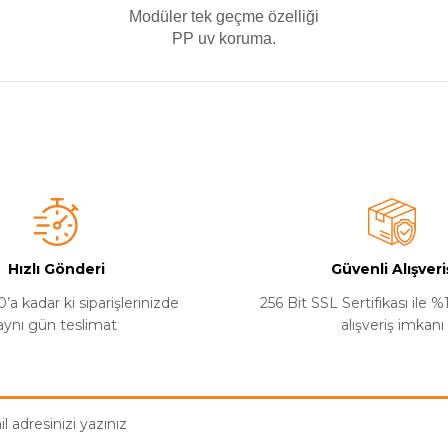
Modüler tek geçme özelliği
PP uv koruma.
a yetersiz gördüğünüz noktaları öneri formunu kullanarak tarafımıza iletebilirsi
ildi kısa sürede elime geçti. Teşekkürler
Hızlı Gönderi
Güvenli Alışveri
’a kadar ki siparişlerinizde
256 Bit SSL Sertifikası ile 
aynı gün teslimat
alışveriş imkanı
çok araştırarak aldık ama çok memnun kaldık tereddütsüz ta
Gönder