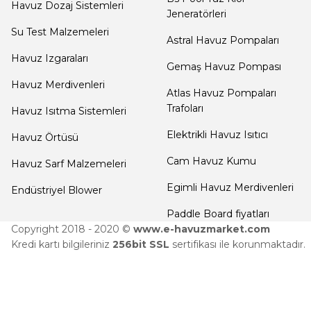
Havuz Dozaj Sistemleri
H... V... | 15/07/2018
Jeneratörleri
Termometreleri
Su Test Malzemeleri
Astral Havuz Pompaları
Yorum Yaz
Havuz Izgaraları
Jakuzi Sauna
Gemaş Havuz Pompası
Ekipmanları
Havuz Merdivenleri
Atlas Havuz Pompaları
Trafoları
Havuz Isıtma Sistemleri
Kartuş Filtreler
Elektrikli Havuz Isıtıcı
Havuz Örtüsü
Cam Havuz Kumu
Havuz Sarf Malzemeleri
Kuvars Cam
Egimli Havuz Merdivenleri
Endüstriyel Blower
Filtre Kumu
Paddle Board fiyatları
Copyright 2018 - 2020 ©
www.e-havuzmarket.com
Kredi kartı bilgileriniz
256bit SSL
sertifikası ile korunmaktadır.
Olimpik
Havuz Malzemeleri