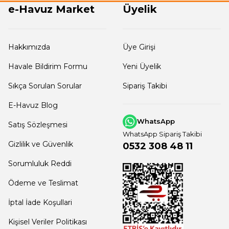
e-Havuz Market
Üyelik
en fotoğrafta gözüktü gibi ürün güzel tavsiye ederim teşekkü
Hakkımızda
Üye Girişi
Havale Bildirim Formu
Yeni Üyelik
runsuz bir alışveriş oldu.
Sıkça Sorulan Sorular
Sipariş Takibi
E-Havuz Blog
WhatsApp
Satış Sözleşmesi
WhatsApp Sipariş Takibi
Gizlilik ve Güvenlik
0532 308 48 11
rim.
Sorumluluk Reddi
Ödeme ve Teslimat
İptal İade Koşullari
Kişisel Veriler Politikası