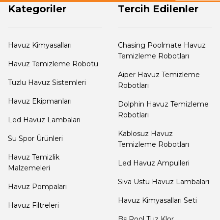
Havuz ızgarası fiyat
Dalgıç Pompa
Kategoriler
Tercih Edilenler
Havuza ızgarası fiyatları çok ekonomikz gara gerçekt
I... V... | 04/02/2019
Dezenfeksiyon
Havuz Kimyasalları
Chasing Poolmate Havuz
Sistemleri
Temizleme Robotları
Havuz Temizleme Robotu
hızlı dönüş
Aiper Havuz Temizleme
Siparişi verdikten bir gün sonra elime ulaştı, gayet so
Tuzlu Havuz Sistemleri
Robotları
Havuz Güvenlik
Metin Atalay | 24/09/2018
Havuz Ekipmanları
Dolphin Havuz Temizleme
Robotları
Led Havuz Lambaları
Havuz
hızlı teslimat
Kablosuz Havuz
Makine Dairesi Kapağı
Su Spor Ürünleri
Temizleme Robotları
ürünü dün sipariş,bugün teslimat aldım.Teşekkür ede
Havuz Temizlik
Led Havuz Ampulleri
B... Y... | 23/09/2018
Malzemeleri
Havuz Pompa
Sıva Üstü Havuz Lambaları
Sehpa
Havuz Pompaları
Kaliteli havuz ızgaraları
Havuz Kimyasalları Seti
Havuz Filtreleri
Umdugumdan daha iyi havuz ızgarası öneririm
Havuz
Bs Pool Tuz Klor