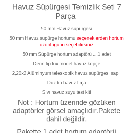
Endüstriyel Blower
Havuz Süpürgesi Temizlik Seti 7
Havuz Kış Kimyasalı
Parça
Ayak Havuzu
Kalsiyum Hipoklorit
50 mm Havuz süpürgesi
Bahçe Havuz
50 mm Havuz süpürge hortumu
seçeneklerden hortum
ri
Süper Pool
uzunluğunu seçebilirsiniz
alları
50 mm Süpürge hortum adaptörü ....1 adet
Derin tip lüx model havuz kepçe
Tuz
lmate Havuz Robotu Yedek
ücre Temizleyici
alzemeleri
2,20x2 Alüminyum teleskopik havuz süpürgesi sapı
Düz tip havuz fırça
Dalgıç Pompa
Sıvı havuz suyu test kiti
Not : Hortum üzerinde gözüken
Dezenfeksiyon
adaptörler görsel amaçlıdır.Pakete
dahil değildir.
Havuz Güvenlik
Pakette 1 adet hortum adaptörü