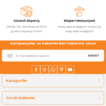
Ürün fiyatı diğer sitelerden daha pahalı.
Metin Atalay | 24/09/2018
Bu ürüne benzer farklı alternatifler olmalı.
Yangın Pompası
Güvenli Alışveriş
Müşteri Memuniyeti
Yorum Yaz
256 Bit SSL Sertifikası ile %100
Kolay iade ve değişim imkanı ile
güvenli alışveriş imkanı
kolay iade ve değişim
Kampanyalar ve haberlerden haberiniz olsun
Gönder
KAYDET
Kategoriler
Tercih Edilenler