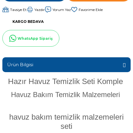
Sıvı Ph- Düşürücü
Tavsiye Et
Yazdır
Yorum Yaz
Gemaş Havuz
Havuz Vana
Toz Ph+ Yükseltici
KARGO BEDAVA
Wtr Havuz
Havuz Isıtma
Wtr Havuz Kimyasalları Setleri
WhatsApp Sipariş
Yosun Öldürücü
Selenoid
Havuz Elektrik
alları
Ürün Bilgisi
Alkalinite Düşürücü
Havuz Sarf
Hazır Havuz Temizlik Seti Komple
Ayak Dezenfektanı
Havuz Bakım Temizlik Malzemeleri
Havuz
 Perdeleri
e Pool Expert
havuz bakım temizlik malzemeleri
Bahçe Süs Havuzu
Havuz Filtre
seti