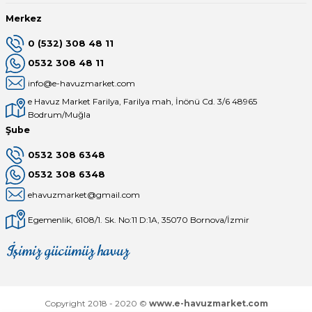
Merkez
0 (532) 308 48 11
0532 308 48 11
info@e-havuzmarket.com
e Havuz Market Farilya, Farilya mah, İnönü Cd. 3/6 48965
Bodrum/Muğla
Şube
0532 308 6348
0532 308 6348
ehavuzmarket@gmail.com
Egemenlik, 6108/1. Sk. No:11 D:1A, 35070 Bornova/İzmir
İşimiz gücümüz havuz
Mağaza
Depomuz
Copyright 2018 - 2020 ©
www.e-havuzmarket.com