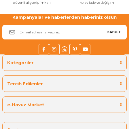
güvenli alışveriş imkanı
kolay iade ve değişim
Sıvı Ph- Düşürücü
Gemaş Havuz
Havuz Vana
Kampanyalar ve haberlerden haberiniz olsun
Toz Ph+ Yükseltici
Wtr Havuz
KAYDET
Havuz Isıtma
Wtr Havuz Kimyasalları Setleri
Yosun Öldürücü
Selenoid
Havuz Elektrik
alları
Kategoriler
Alkalinite Düşürücü
Havuz Sarf
Tercih Edilenler
Ayak Dezenfektanı
Havuz
 Perdeleri
e Pool Expert
e-Havuz Market
Bahçe Süs Havuzu
Havuz Filtre