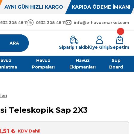
AYNI GÜN HIZLI KARGO
KAPIDA ÖDEME İMKANI
0532 308 48 11
0532 308 48 11
info@e-havuzmarket.com
ARA
Sipariş Takibi
Üye Girişi
Sepetim
avuz
Havuz
Havuz
Sup
ınlatma
Pompaları
Ekipmanları
Board
leri
i Teleskopik Sap 2X3
1,51 ₺
KDV Dahil