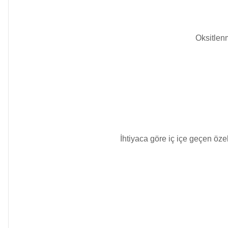
Kimyasalları
Havuz Isıtma
Sistemleri
Wtr Havuz
Oksitlen
Kimyasalları
Havuz Elektrik
Panoları
Selenoid
Havuz Kimyasalları
Havuz Sarf
Malzemeleri
Alkalinite Düşürücü
İhtiyaca göre iç içe geçen özel
Havuz
Ayak Dezenfektanı
Şelaleleri Su Perdeleri
e Pool Expert
Bahçe Süs Havuzu