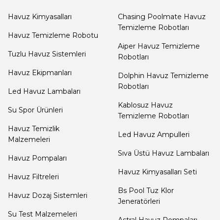
Dalgıç Pompa
Havuz Kimyasalları
Chasing Poolmate Havuz
Temizleme Robotları
Havuz Temizleme Robotu
Dezenfeksiyon
Aiper Havuz Temizleme
Sistemleri
Tuzlu Havuz Sistemleri
Robotları
Havuz Ekipmanları
Dolphin Havuz Temizleme
Havuz Güvenlik
Robotları
Led Havuz Lambaları
Kablosuz Havuz
Su Spor Ürünleri
Temizleme Robotları
Havuz
Havuz Temizlik
Led Havuz Ampulleri
Makine Dairesi Kapağı
Malzemeleri
Sıva Üstü Havuz Lambaları
Havuz Pompaları
Havuz Pompa
Havuz Kimyasalları Seti
Havuz Filtreleri
Sehpa
Bs Pool Tuz Klor
Havuz Dozaj Sistemleri
Jeneratörleri
Su Test Malzemeleri
Havuz
Astral Havuz Pompaları