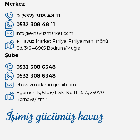
Merkez
0 (532) 308 48 11
0532 308 48 11
info@e-havuzmarket.com
e Havuz Market Farilya, Farilya mah, İnönü
Cd. 3/6 48965 Bodrum/Muğla
Şube
0532 308 6348
0532 308 6348
ehavuzmarket@gmail.com
Egemenlik, 6108/1. Sk. No:11 D:1A, 35070
Bornova/İzmir
İşimiz gücümüz havuz
Mağaza
Depomuz