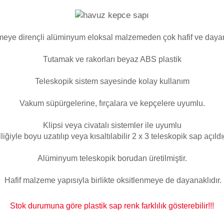
Toz Ph+ Yükseltici
meye dirençli alüminyum eloksal malzemeden çok hafif ve dayanı
Wtr Havuz Kimyasalları Setleri
Tutamak ve rakorları beyaz ABS plastik
Yosun Öldürücü
Teleskopik sistem sayesinde kolay kullanım
Vakum süpürgelerine, fırçalara ve kepçelere uyumlu.
Klipsi veya civatalı sistemler ile uyumlu
liğiyle boyu uzatılıp veya kısaltılabilir 2 x 3 teleskopik sap açı
Alüminyum teleskopik borudan üretilmiştir.
Hafif malzeme yapısıyla birlikte oksitlenmeye de dayanaklıdır.
Stok durumuna göre plastik sap renk farklılık gösterebilir!!!