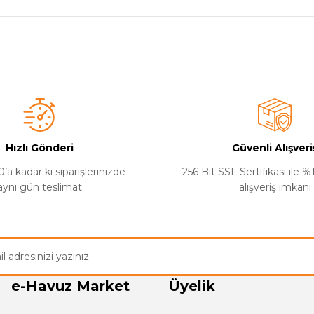
a yetersiz gördüğünüz noktaları öneri formunu kullanarak tarafımıza iletebilirsi
e ulaştı. Henüz kullanmadım ama fiyatına göre çok şık bir 
Hızlı Gönderi
Güvenli Alışveri
’a kadar ki siparişlerinizde
256 Bit SSL Sertifikası ile 
aynı gün teslimat
alışveriş imkanı
Gönder
e-Havuz Market
Üyelik