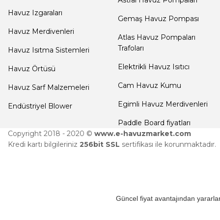
Termometreleri
Havuz Izgaraları
Gemaş Havuz Pompası
Havuz Merdivenleri
Atlas Havuz Pompaları
Jakuzi Sauna
Trafoları
Havuz Isıtma Sistemleri
Ekipmanları
Elektrikli Havuz Isıtıcı
Havuz Örtüsü
Cam Havuz Kumu
Havuz Sarf Malzemeleri
Kartuş Filtreler
Egimli Havuz Merdivenleri
Endüstriyel Blower
Paddle Board fiyatları
Kuvars Cam
Copyright 2018 - 2020 ©
www.e-havuzmarket.com
Filtre Kumu
Kredi kartı bilgileriniz
256bit SSL
sertifikası ile korunmaktadır.
Olimpik
Havuz Malzemeleri
Güncel fiyat avantajından yararlan