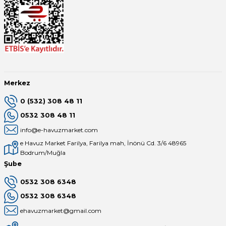
Merkez
0 (532) 308 48 11
0532 308 48 11
info@e-havuzmarket.com
e Havuz Market Farilya, Farilya mah, İnönü Cd. 3/6 48965
Bodrum/Muğla
Şube
0532 308 6348
0532 308 6348
ehavuzmarket@gmail.com