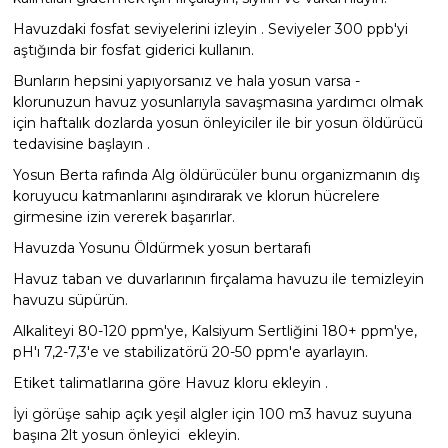
Havuzdaki fosfat seviyelerini izleyin . Seviyeler 300 ppb'yi
aştığında bir fosfat giderici kullanın.
Bunların hepsini yapıyorsanız ve hala yosun varsa -
klorunuzun havuz yosunlarıyla savaşmasına yardımcı olmak
için haftalık dozlarda yosun önleyiciler ile bir yosun öldürücü
tedavisine başlayın .
Yosun Berta rafında Alg öldürücüler bunu organizmanın dış
koruyucu katmanlarını aşındırarak ve klorun hücrelere
girmesine izin vererek başarırlar.
Havuzda Yosunu Öldürmek yosun bertarafı
Havuz taban ve duvarlarının fırçalama havuzu ile temizleyin
havuzu süpürün.
Alkaliteyi 80-120 ppm'ye, Kalsiyum Sertliğini 180+ ppm'ye,
pH'ı 7,2-7,3'e ve stabilizatörü 20-50 ppm'e ayarlayın.
Etiket talimatlarına göre Havuz kloru ekleyin .
İyi görüşe sahip açık yeşil algler için 100 m3 havuz suyuna
başına 2lt yosun önleyici ekleyin.