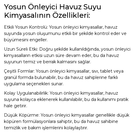
Yosun Önleyici Havuz Suyu
Havuz
Kimyasalının Özellikleri:
si Kapağı
Etkili Yosun Kontrolü: Yosun önleyici kimyasallar, havuz
Havuz Pompa
suyunda yosun oluşumunu etkili bir şekilde kontrol eder ve
büyümesini engeller.
Uzun Süreli Etki: Doğru şekilde kullanıldığında, yosun önleyici
Havuz
kimyasalların etkisi uzun süre devam eder, bu da havuz
eri
suyunun temiz ve berrak kalmasını sağlar.
Çeşitli Formlar: Yosun önleyici kimyasallar, sıvı, tablet veya
Jakuzi Sauna
granül formda bulunabilir, bu da havuz sahiplerine farklı
uygulama seçenekleri sunar.
Kolay Uygulanabilirlik: Yosun önleyici kimyasallar, havuz
Kartuş Filtreler
suyuna kolayca eklenerek kullanılabilir, bu da kullanımı pratik
hale getirir.
Kuvars Cam
Düşük Köpürme: Yosun önleyici kimyasallar genellikle düşük
köpüren formülasyonlara sahiptir, bu da havuz sahibine
temizlik ve bakım işlemlerini kolaylaştırır.
Olimpik Havuz