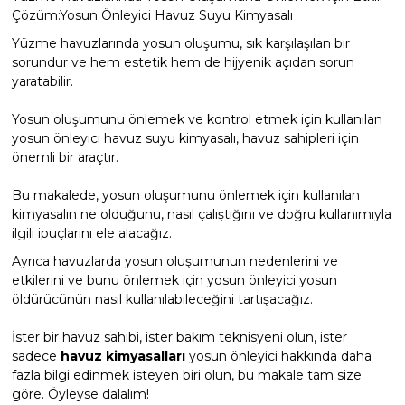
Endüstriyel Blower
Çözüm:Yosun Önleyici Havuz Suyu Kimyasalı
Havuz Kış Kimyasalı
Yüzme havuzlarında yosun oluşumu, sık karşılaşılan bir
Ayak Havuzu
sorundur ve hem estetik hem de hijyenik açıdan sorun
yaratabilir.
Kalsiyum Hipoklorit
Bahçe Havuz
Yosun oluşumunu önlemek ve kontrol etmek için kullanılan
ri
Süper Pool
yosun önleyici havuz suyu kimyasalı, havuz sahipleri için
alları
önemli bir araçtır.
Bu makalede, yosun oluşumunu önlemek için kullanılan
Tuz
lmate Havuz Robotu Yedek
kimyasalın ne olduğunu, nasıl çalıştığını ve doğru kullanımıyla
ücre Temizleyici
alzemeleri
ilgili ipuçlarını ele alacağız.
Ayrıca havuzlarda yosun oluşumunun nedenlerini ve
Dalgıç Pompa
etkilerini ve bunu önlemek için yosun önleyici yosun
öldürücünün nasıl kullanılabileceğini tartışacağız.
Dezenfeksiyon
İster bir havuz sahibi, ister bakım teknisyeni olun, ister
sadece
havuz kimyasalları
yosun önleyici hakkında daha
fazla bilgi edinmek isteyen biri olun, bu makale tam size
Havuz Güvenlik
göre. Öyleyse dalalım!