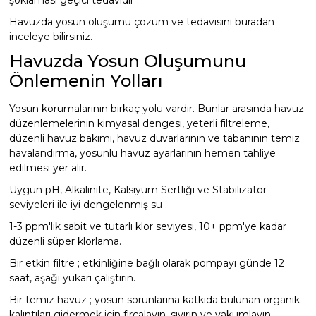
şoklaması geçici tedavidir .
Havuzda yosun oluşumu çözüm ve tedavisini buradan
inceleye bilirsiniz.
Havuzda Yosun Oluşumunu
Önlemenin Yolları
Yosun korumalarının birkaç yolu vardır. Bunlar arasında havuz
düzenlemelerinin kimyasal dengesi, yeterli filtreleme,
düzenli havuz bakımı, havuz duvarlarının ve tabanının temiz
havalandırma, yosunlu havuz ayarlarının hemen tahliye
edilmesi yer alır.
Uygun pH, Alkalinite, Kalsiyum Sertliği ve Stabilizatör
seviyeleri ile iyi dengelenmiş su .
1-3 ppm'lik sabit ve tutarlı klor seviyesi, 10+ ppm'ye kadar
düzenli süper klorlama.
Bir etkin filtre ; etkinliğine bağlı olarak pompayı günde 12
saat, aşağı yukarı çalıştırın.
Bir temiz havuz ; yosun sorunlarına katkıda bulunan organik
kalıntıları gidermek için fırçalayın, sıyırın ve vakumlayın.