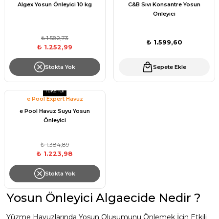
Algex Yosun Önleyici 10 kg
C&B Sıvı Konsantre Yosun
Sıvı Ph- Düşürücü
Önleyici
Gemaş Havuz
Havuz Vana
Toz Ph+ Yükseltici
₺ 1.582,73
₺ 1.599,60
₺ 1.252,99
Wtr Havuz
Havuz Isıtma
Wtr Havuz Kimyasalları Setleri
Stokta Yok
Sepete Ekle
Yosun Öldürücü
Selenoid
Tükendi
Havuz Elektrik
e Pool Expert Havuz
alları
Kimyasalları
e Pool Havuz Suyu Yosun
Önleyici
Alkalinite Düşürücü
Havuz Sarf
₺ 1.384,89
Ayak Dezenfektanı
₺ 1.223,98
Havuz
 Perdeleri
Stokta Yok
e Pool Expert
Yosun Önleyici Algaecide Nedir ?
Bahçe Süs Havuzu
Havuz Filtre
Yüzme Havuzlarında Yosun Oluşumunu Önlemek İçin Etkili