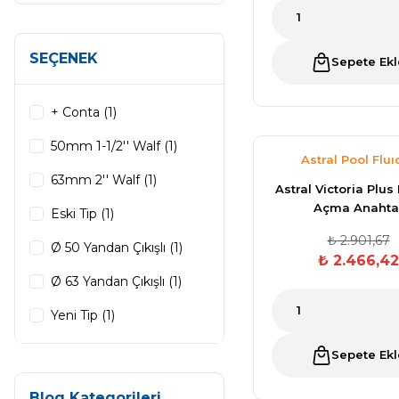
Kimyasalları
Havuz Isıtma
SEÇENEK
Sistemleri
Sepete Ekl
Wtr Havuz
Kimyasalları
+ Conta (1)
Havuz Elektrik
50mm 1-1/2'' Walf (1)
Panoları
Selenoid
Astral Pool Fluı
Havuz Kimyasalları
63mm 2'' Walf (1)
Astral Victoria Plu
Açma Anahta
Havuz Sarf
Eski Tip (1)
Malzemeleri
Alkalinite Düşürücü
₺ 2.901,67
Ø 50 Yandan Çıkışlı (1)
₺ 2.466,42
Ø 63 Yandan Çıkışlı (1)
Havuz
Ayak Dezenfektanı
Yeni Tip (1)
Şelaleleri Su Perdeleri
Sepete Ekl
e Pool Expert
Bahçe Süs Havuzu
Blog Kategorileri