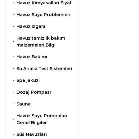
Dalgıç Pompa
Havuz Kimyasalları Fiyat
Havuz Suyu Problemleri
Dezenfeksiyon
Havuz Izgara
Sistemleri
Havuz temizlik bakım
malzemeleri Bilgi
Havuz Güvenlik
Havuz Bakımı
Su Analiz Test Sistemleri
Havuz
Spa jakuzi
Makine Dairesi Kapağı
Dozaj Pompası
Sauna
Havuz Pompa
Sehpa
Havuz Suyu Pompaları
Genel Bilgiler
Süs Havuzları
Havuz