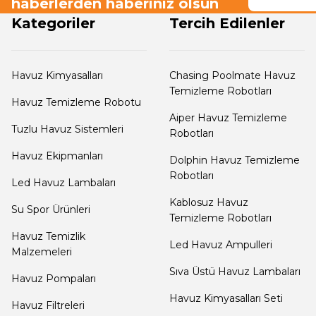
haberlerden haberiniz olsun
Yangın Pompası
Kategoriler
Tercih Edilenler
Havuz Kimyasalları
Chasing Poolmate Havuz
Temizleme Robotları
Havuz Temizleme Robotu
Aiper Havuz Temizleme
Tuzlu Havuz Sistemleri
Robotları
Havuz Ekipmanları
Dolphin Havuz Temizleme
Robotları
Led Havuz Lambaları
Kablosuz Havuz
Su Spor Ürünleri
Temizleme Robotları
Havuz Temizlik
Led Havuz Ampulleri
Malzemeleri
Sıva Üstü Havuz Lambaları
Havuz Pompaları
Havuz Kimyasalları Seti
Havuz Filtreleri