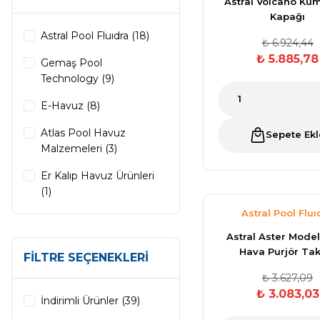
Klor Jeneratörü
Nozulları
Astral Volcano Kum
Kapağı
Süs Havuzu
Havuz PH
Spino Havuz
Astral Pool Fluıdra (18)
Aydınlatma
Düşürücü Toz
₺ 6.924,44
Robotları
Abs Skimmer
₺ 5.885,78
Gemaş Pool
Technology (9)
Sıvı pH Düşürücü
E-Havuz (8)
Havuz Dozaj
Sistemleri
Atlas Pool Havuz
Sepete Ekl
pH Yükseltici
Malzemeleri (3)
Er Kalıp Havuz Ürünleri
Mspa Jakuzi
(1)
İyon Bağlayıcı
Astral Pool Fluı
Su Sporları Dünyası
Astral Aster Model 
Kostik
Hava Purjör Tak
FILTRE SEÇENEKLERI
₺ 3.627,09
Havuz Vana
₺ 3.083,03
Boru Fittings
İndirimli Ürünler (39)
Gemaş Havuz