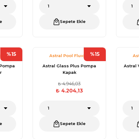
Toz Ph+ Yükseltici
e
Sepete Ekle
Wtr Havuz Kimyasalları Setleri
Yosun Öldürücü
%15
%15
dra
Astral Pool Fluıdra
As
s Pompa
Astral Glass Plus Pompa
Astral
r
Kapak
₺ 4.946,03
₺ 4.204,13
e
Sepete Ekle