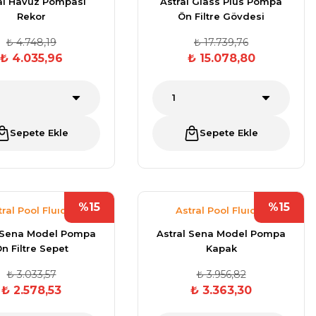
al Havuz Pompası
Astral Glass Plus Pompa
Rekor
Ön Filtre Gövdesi
₺ 4.748,19
₺ 17.739,76
₺ 4.035,96
₺ 15.078,80
Sepete Ekle
Sepete Ekle
%15
%15
tral Pool Fluıdra
Astral Pool Fluıdra
l Sena Model Pompa
Astral Sena Model Pompa
n Filtre Sepet
Kapak
₺ 3.033,57
₺ 3.956,82
₺ 2.578,53
₺ 3.363,30