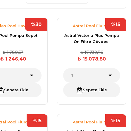
%30
%15
las Pool Havuz
Astral Pool Fluıdra
Malzemeleri
 Pool Pompa Sepeti
Astral Victoria Plus Pompa
Ön Filtre Gövdesi
₺ 1.780,57
₺ 17.739,76
₺ 1.246,40
₺ 15.078,80
Sepete Ekle
Sepete Ekle
%15
%15
tral Pool Fluıdra
Astral Pool Fluıdra