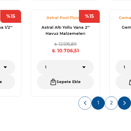
%15
%15
dra
Astral Pool Fluıdra
Gemaş
a 1/2''
Astral Altı Yollu Vana 2''
Gem
Havuz Malzemeleri
₺ 12.595,89
₺ 10.706,51
e
Sepete Ekle
1
2