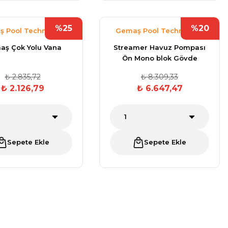
%25
%20
 Pool Technology
Gemaş Pool Technology
aş Çok Yolu Vana
Streamer Havuz Pompası
Ön Mono blok Gövde
₺ 2.835,72
₺ 8.309,33
₺ 2.126,79
₺ 6.647,47
Sepete Ekle
Sepete Ekle