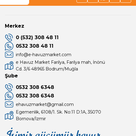
Merkez
0 (532) 308 48 11
0532 308 48 11
info@e-havuzmarket.com
e Havuz Market Farilya, Farilya mah, İnönü
Cd. 3/6 48965 Bodrum/Muğla
Şube
0532 308 6348
0532 308 6348
ehavuzmarket@gmail.com
Egemenlik, 6108/1. Sk. No:11 D:1A, 35070
Bornova/İzmir
İşimiz gücümüz havuz
Mağaza