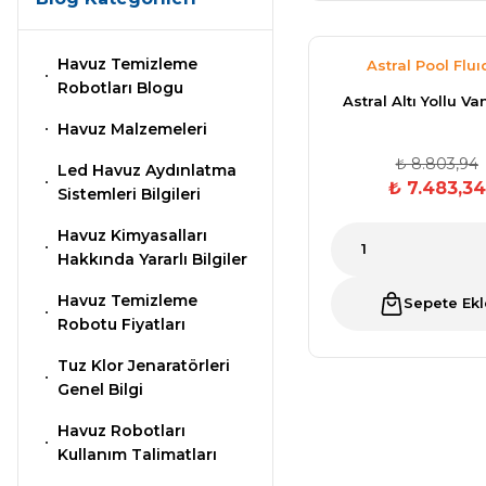
Havuz Filtre
Havuz Temizleme
Astral Pool Fluı
Endüstriyel Blower
Temizleyici
Robotları Blogu
Astral Altı Yollu Van
Havuz Malzemeleri
Ayak Havuzu
Havuz Kış Kimyasalı
₺ 8.803,94
Led Havuz Aydınlatma
₺ 7.483,34
Sistemleri Bilgileri
Bahçe
Kalsiyum Hipoklorit
Havuz Kimyasalları
Havuz Duş Sistemleri
Hakkında Yararlı Bilgiler
Havuz Temizleme
Sepete Ekl
Süper
Robotu Fiyatları
Pool Havuz Kimyasalları
Tuz Klor Jenaratörleri
Chasing Poolmate Havuz Robotu Yedek
Genel Bilgi
Parça Sarf Malzemeleri
Tuz
Havuz Robotları
Jenaratörü Hücre Temizleyici
Kullanım Talimatları