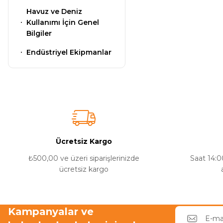
Termometreleri
Havuz ve Deniz
Kullanımı İçin Genel
Bilgiler
Jakuzi Sauna
Endüstriyel Ekipmanlar
Ekipmanları
Kartuş Filtreler
Kuvars Cam
Ücretsiz Kargo
Filtre Kumu
₺500,00 ve üzeri siparişlerinizde
Saat 14:00
ücretsiz kargo
Olimpik
Havuz Malzemeleri
Kampanyalar ve