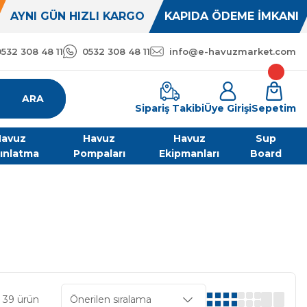
AYNI GÜN HIZLI KARGO
KAPIDA ÖDEME İMKANI
0532 308 48 11
0532 308 48 11
info@e-havuzmarket.com
ARA
Sipariş Takibi
Üye Girişi
Sepetim
avuz
Havuz
Havuz
Sup
ınlatma
Pompaları
Ekipmanları
Board
 39 ürün