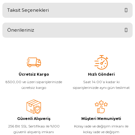
Endüstriyel Blower
Taksit Seçenekleri
Havuz Kış Kimyasalı
Bu ürüne ilk yorumu siz yapın!
Ayak Havuzu
Kalsiyum Hipoklorit
Önerileriniz
Yorum Yaz
Bahçe Havuz
ri
Süper Pool
Bu ürünün fiyat bilgisi, resim, ürün açıklamalarında ve diğer
konularda yetersiz gördüğünüz noktaları öneri formunu kullanarak
alları
tarafımıza iletebilirsiniz.
Görüş ve önerileriniz için teşekkür ederiz.
Tuz
lmate Havuz Robotu Yedek
ücre Temizleyici
alzemeleri
Ürün resmi kalitesiz, bozuk veya görüntülenemiyor.
Ücretsiz Kargo
Hızlı Gönderi
₺500,00 ve üzeri siparişlerinizde
Saat 14:00’a kadar ki
Ürün açıklamasında eksik bilgiler bulunuyor.
ücretsiz kargo
siparişlerinizde aynı gün teslimat
Dalgıç Pompa
Ürün bilgilerinde hatalar bulunuyor.
Ürün fiyatı diğer sitelerden daha pahalı.
Dezenfeksiyon
Bu ürüne benzer farklı alternatifler olmalı.
Güvenli Alışveriş
Müşteri Memuniyeti
256 Bit SSL Sertifikası ile %100
Kolay iade ve değişim imkanı ile
Havuz Güvenlik
güvenli alışveriş imkanı
kolay iade ve değişim