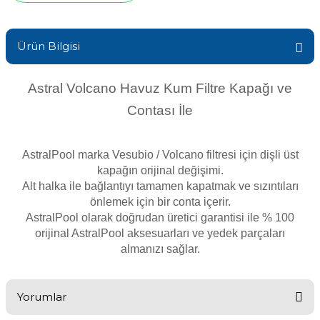
Sıvı Ph- Düşürücü
Gemaş Havuz
Havuz Vana
Ürün Bilgisi
Toz Ph+ Yükseltici
Wtr Havuz
Havuz Isıtma
Astral Volcano Havuz Kum F
iltre
Kapağı ve
Wtr Havuz Kimyasalları Setleri
Contası İle
Yosun Öldürücü
Selenoid
Havuz Elektrik
alları
AstralPool marka Vesubio / Volcano filtresi için dişli üst
kapağın orijinal değişimi.
Alkalinite Düşürücü
Havuz Sarf
Alt halka ile bağlantıyı tamamen kapatmak ve sızıntıları
önlemek için bir conta içerir.
AstralPool olarak doğrudan üretici garantisi ile % 100
Ayak Dezenfektanı
orijinal AstralPool aksesuarları ve yedek parçaları
Havuz
almanızı sağlar.
 Perdeleri
e Pool Expert
Bahçe Süs Havuzu
Yorumlar
Havuz Filtre