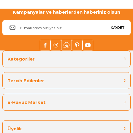
Havuz
Kampanyalar ve haberlerden haberiniz olsun
Gönder
si Kapağı
KAYDET
Havuz Pompa
Havuz
eri
Kategoriler
Jakuzi Sauna
Tercih Edilenler
Kartuş Filtreler
e-Havuz Market
Kuvars Cam
Üyelik
Olimpik Havuz