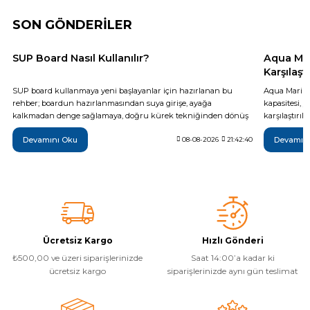
Havuz
SON GÖNDERİLER
si Kapağı
SUP Board Nasıl Kullanılır?
Aqua Mar
Havuz Pompa
Karşılaş
SUP board kullanmaya yeni başlayanlar için hazırlanan bu
Aqua Marina
rehber; boardun hazırlanmasından suya girişe, ayağa
kapasitesi, 
kalkmadan denge sağlamaya, doğru kürek tekniğinden dönüş
karşılaştırı
Havuz
ve rota kontrolüne kadar temel kullanım adımlarını açıklar.
olduğu tekni
eri
Devamını Oku
Devamın
Güvenli bir ilk sürüş için gerekli ekipmanlar, rüzgâr ve su
08-08-2026
21:42:40
Monster, Hyp
koşulları, sık yapılan hatalar, düşme sonrası boarda çıkış ve
farkları inc
kullanım sonrası bakım gibi önemli noktaları da kapsar.
daha bilinçli
Jakuzi Sauna
Kartuş Filtreler
Ücretsiz Kargo
Hızlı Gönderi
Kuvars Cam
₺500,00 ve üzeri siparişlerinizde
Saat 14:00’a kadar ki
ücretsiz kargo
siparişlerinizde aynı gün teslimat
Olimpik Havuz