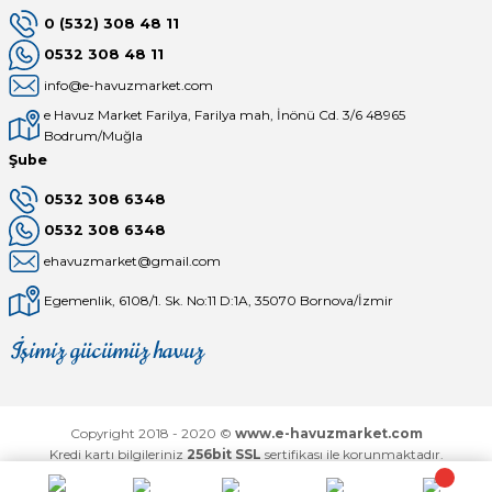
0 (532) 308 48 11
0532 308 48 11
info@e-havuzmarket.com
e Havuz Market Farilya, Farilya mah, İnönü Cd. 3/6 48965
Bodrum/Muğla
Şube
0532 308 6348
0532 308 6348
ehavuzmarket@gmail.com
Egemenlik, 6108/1. Sk. No:11 D:1A, 35070 Bornova/İzmir
İşimiz gücümüz havuz
Mağaza
Depomuz
Copyright 2018 - 2020 ©
www.e-havuzmarket.com
Kredi kartı bilgileriniz
256bit SSL
sertifikası ile korunmaktadır.