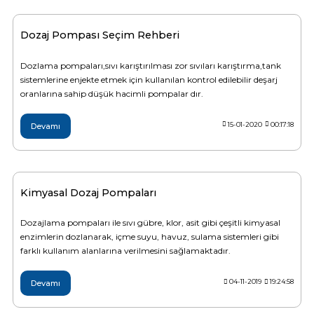
Sıvı Ph- Düşürücü
Gemaş Havuz
Havuz Vana
Dozaj Pompası Seçim Rehberi
Toz Ph+ Yükseltici
Dozlama pompaları,sıvı karıştırılması zor sıvıları karıştırma,tank
Wtr Havuz
sistemlerine enjekte etmek için kullanılan kontrol edilebilir deşarj
Havuz Isıtma
Wtr Havuz Kimyasalları Setleri
oranlarına sahip düşük hacimli pompalar dır.
Yosun Öldürücü
15-01-2020
00:17:18
Devamı
Selenoid
Havuz Elektrik
alları
Alkalinite Düşürücü
Havuz Sarf
Kimyasal Dozaj Pompaları
Ayak Dezenfektanı
Dozajlama pompaları ile sıvı gübre, klor, asit gibi çeşitli kimyasal
Havuz
enzimlerin dozlanarak, içme suyu, havuz, sulama sistemleri gibi
 Perdeleri
farklı kullanım alanlarına verilmesini sağlamaktadır.
e Pool Expert
Bahçe Süs Havuzu
04-11-2019
19:24:58
Devamı
Havuz Filtre