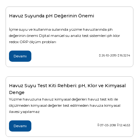
Endüstriyel Blower
Havuz Kış Kimyasalı
Havuz Suyunda pH Değerinin Önemi
Ayak Havuzu
Kalsiyum Hipoklorit
İçme suyu ve kullanma sularında yüzme havuzlarında ph
Bahçe Havuz
değerinin önemi Dijital manüel su analiz test sistemleri ph klor
ri
redox ORP ölçüm probları
Süper Pool
alları
26-10-2019
16:32:14
Devamı
Tuz
lmate Havuz Robotu Yedek
ücre Temizleyici
alzemeleri
Havuz Suyu Test Kiti Rehberi: pH, Klor ve Kimyasal
Dalgıç Pompa
Denge
Yüzme havuzuna havuz kimyasal değerleri havuz test kiti ile
ölçülmeden kimyasal değerler test edilmeden havuza kimyasal
Dezenfeksiyon
ilavesi yapılamaz
07-03-2018
12:46:53
Devamı
Havuz Güvenlik