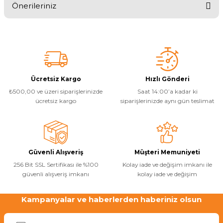
Önerileriniz
Yorum Yaz
Havuz
si Kapağı
Bu ürünün fiyat bilgisi, resim, ürün açıklamalarında ve diğer
konularda yetersiz gördüğünüz noktaları öneri formunu kullanarak
tarafımıza iletebilirsiniz.
Havuz Pompa
Görüş ve önerileriniz için teşekkür ederiz.
Ürün resmi kalitesiz, bozuk veya görüntülenemiyor.
Ücretsiz Kargo
Hızlı Gönderi
Havuz
₺500,00 ve üzeri siparişlerinizde
Saat 14:00’a kadar ki
Ürün açıklamasında eksik bilgiler bulunuyor.
eri
ücretsiz kargo
siparişlerinizde aynı gün teslimat
Ürün bilgilerinde hatalar bulunuyor.
Ürün fiyatı diğer sitelerden daha pahalı.
Jakuzi Sauna
Bu ürüne benzer farklı alternatifler olmalı.
Güvenli Alışveriş
Müşteri Memuniyeti
Kartuş Filtreler
256 Bit SSL Sertifikası ile %100
Kolay iade ve değişim imkanı ile
güvenli alışveriş imkanı
kolay iade ve değişim
Kuvars Cam
Kampanyalar ve haberlerden haberiniz olsun
Gönder
Olimpik Havuz