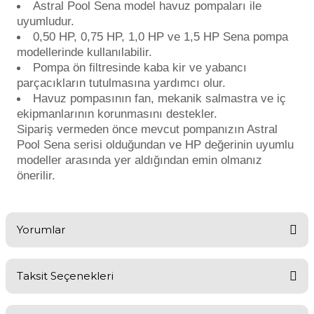
Astral Pool Sena model havuz pompaları ile
Endüstriyel Blower
uyumludur.
Havuz Kış Kimyasalı
0,50 HP, 0,75 HP, 1,0 HP ve 1,5 HP Sena pompa
Ayak Havuzu
modellerinde kullanılabilir.
Kalsiyum Hipoklorit
Pompa ön filtresinde kaba kir ve yabancı
Bahçe Havuz
parçacıkların tutulmasına yardımcı olur.
ri
Havuz pompasının fan, mekanik salmastra ve iç
Süper Pool
ekipmanlarının korunmasını destekler.
alları
Sipariş vermeden önce mevcut pompanızın Astral
Pool Sena serisi olduğundan ve HP değerinin uyumlu
Tuz
lmate Havuz Robotu Yedek
modeller arasında yer aldığından emin olmanız
ücre Temizleyici
alzemeleri
önerilir.
Dalgıç Pompa
Yorumlar
Dezenfeksiyon
Taksit Seçenekleri
Bu ürüne ilk yorumu siz yapın!
Havuz Güvenlik