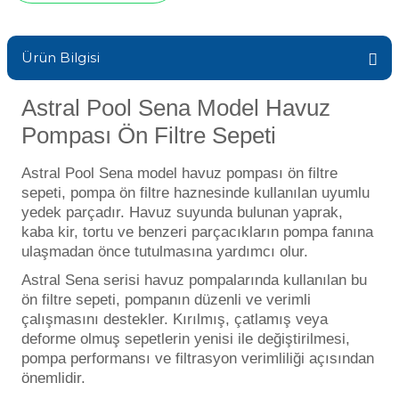
Sıvı Ph- Düşürücü
Gemaş Havuz
Havuz Vana
Ürün Bilgisi
Toz Ph+ Yükseltici
Wtr Havuz
Astral Pool Sena Model Havuz
Havuz Isıtma
Wtr Havuz Kimyasalları Setleri
Pompası Ön Filtre Sepeti
Yosun Öldürücü
Selenoid
Havuz Elektrik
Astral Pool Sena model havuz pompası ön filtre
alları
sepeti, pompa ön filtre haznesinde kullanılan uyumlu
yedek parçadır. Havuz suyunda bulunan yaprak,
Alkalinite Düşürücü
kaba kir, tortu ve benzeri parçacıkların pompa fanına
Havuz Sarf
ulaşmadan önce tutulmasına yardımcı olur.
Ayak Dezenfektanı
Astral Sena serisi havuz pompalarında kullanılan bu
Havuz
ön filtre sepeti, pompanın düzenli ve verimli
 Perdeleri
çalışmasını destekler. Kırılmış, çatlamış veya
e Pool Expert
deforme olmuş sepetlerin yenisi ile değiştirilmesi,
pompa performansı ve filtrasyon verimliliği açısından
Bahçe Süs Havuzu
Havuz Filtre
önemlidir.