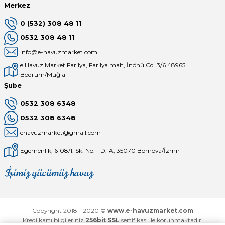
Merkez
0 (532) 308 48 11
0532 308 48 11
info@e-havuzmarket.com
e Havuz Market Farilya, Farilya mah, İnönü Cd. 3/6 48965
Bodrum/Muğla
Şube
0532 308 6348
0532 308 6348
ehavuzmarket@gmail.com
Egemenlik, 6108/1. Sk. No:11 D:1A, 35070 Bornova/İzmir
İşimiz gücümüz havuz
Mağaza
Depomuz
Copyright 2018 - 2020 ©
www.e-havuzmarket.com
Kredi kartı bilgileriniz
256bit SSL
sertifikası ile korunmaktadır.