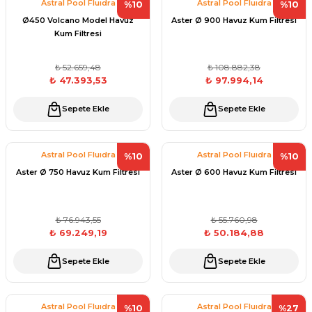
Astral Pool Fluıdra
Astral Pool Fluıdra
%10
%10
Havuz
Ø450 Volcano Model Havuz
Aster Ø 900 Havuz Kum Filtresi
si Kapağı
Kum Filtresi
₺ 52.659,48
₺ 108.882,38
Havuz Pompa
₺ 47.393,53
₺ 97.994,14
Sepete Ekle
Sepete Ekle
Havuz
eri
Astral Pool Fluıdra
Astral Pool Fluıdra
%10
%10
Jakuzi Sauna
Aster Ø 750 Havuz Kum Filtresi
Aster Ø 600 Havuz Kum Filtresi
Kartuş Filtreler
₺ 76.943,55
₺ 55.760,98
₺ 69.249,19
₺ 50.184,88
Kuvars Cam
Sepete Ekle
Sepete Ekle
Olimpik Havuz
Astral Pool Fluıdra
Astral Pool Fluıdra
%10
%27