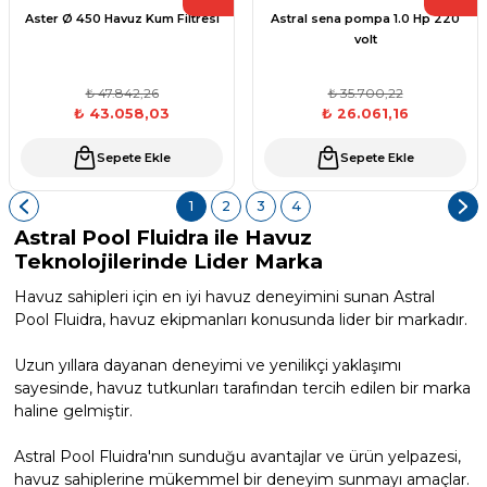
Aster Ø 450 Havuz Kum Filtresi
Astral sena pompa 1.0 Hp 220
volt
Yangın Pompası
₺ 47.842,26
₺ 35.700,22
₺ 43.058,03
₺ 26.061,16
Sepete Ekle
Sepete Ekle
1
2
3
4
Astral Pool Fluidra ile Havuz
Teknolojilerinde Lider Marka
Havuz sahipleri için en iyi havuz deneyimini sunan Astral
Pool Fluidra, havuz ekipmanları konusunda lider bir markadır.
Uzun yıllara dayanan deneyimi ve yenilikçi yaklaşımı
sayesinde, havuz tutkunları tarafından tercih edilen bir marka
haline gelmiştir.
Astral Pool Fluidra'nın sunduğu avantajlar ve ürün yelpazesi,
havuz sahiplerine mükemmel bir deneyim sunmayı amaçlar.