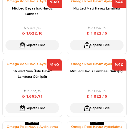
Omega Pool Havuz Aydınlatma
Omega Pool Havuz Aydınlatma
%40
%40
Sistmemleri
Sistmemleri
Havuz
Mix Led Beyaz Işık Havuz
Mix Led Mavi Havuz Lambası
si Kapağı
Lambası
₺ 3.036,93
₺ 3.036,93
Havuz Pompa
₺ 1.822,16
₺ 1.822,16
Sepete Ekle
Sepete Ekle
Havuz
eri
Omega Pool Havuz Aydınlatma
Omega Pool Havuz Aydınlatma
%40
%40
Sistmemleri
Sistmemleri
Jakuzi Sauna
36 watt Sıva Üstü Havuz
Mix Led Havuz Lambası Gün Işıgı
Lambası Gün Işığı
Kartuş Filtreler
₺ 2.772,85
₺ 3.036,93
₺ 1.663,71
₺ 1.822,16
Kuvars Cam
Sepete Ekle
Sepete Ekle
Tükendi
Tükendi
Olimpik Havuz
Omega Pool Havuz Aydınlatma
Omega Pool Havuz Aydınlatma