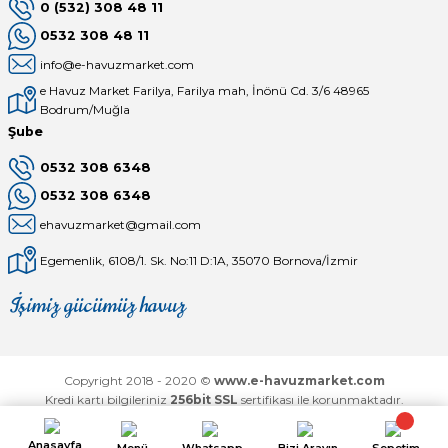
0 (532) 308 48 11
0532 308 48 11
info@e-havuzmarket.com
e Havuz Market Farilya, Farilya mah, İnönü Cd. 3/6 48965
Bodrum/Muğla
Şube
0532 308 6348
0532 308 6348
ehavuzmarket@gmail.com
Egemenlik, 6108/1. Sk. No:11 D:1A, 35070 Bornova/İzmir
İşimiz gücümüz havuz
Mağaza
Depomuz
Copyright 2018 - 2020 ©
www.e-havuzmarket.com
Kredi kartı bilgileriniz
256bit SSL
sertifikası ile korunmaktadır.
Anasayfa
Menü
Whatsapp
Bizi Arayın
Sepetim