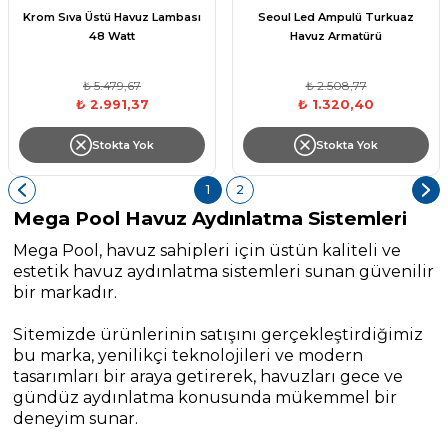
Sistmemleri
Sistmemleri
Krom Sıva Üstü Havuz Lambası
Seoul Led Ampulü Turkuaz
48 Watt
Havuz Armatürü
Yangın Pompası
₺ 5.479,67
₺ 2.508,77
₺ 2.991,37
₺ 1.320,40
Stokta Yok
Stokta Yok
1
2
Mega Pool Havuz Aydınlatma Sistemleri
Mega Pool, havuz sahipleri için üstün kaliteli ve
estetik havuz aydınlatma sistemleri sunan güvenilir
bir markadır.
Sitemizde ürünlerinin satışını gerçekleştirdiğimiz
bu marka, yenilikçi teknolojileri ve modern
tasarımları bir araya getirerek, havuzları gece ve
gündüz aydınlatma konusunda mükemmel bir
deneyim sunar.