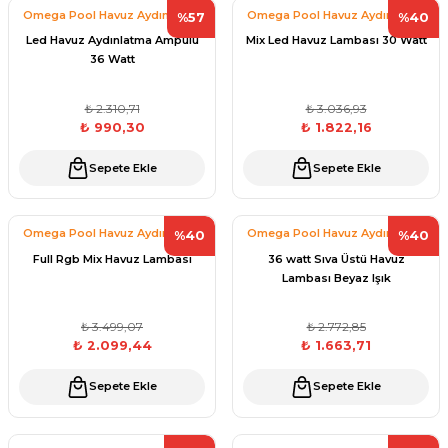
Endüstriyel Blower
Omega Pool Havuz Aydınlatma
Omega Pool Havuz Aydınlatma
%57
%40
Sistmemleri
Sistmemleri
Havuz Kış Kimyasalı
Led Havuz Aydınlatma Ampülü
Mix Led Havuz Lambası 30 Watt
36 Watt
Ayak Havuzu
Kalsiyum Hipoklorit
₺ 2.310,71
₺ 3.036,93
Bahçe Havuz
₺ 990,30
₺ 1.822,16
ri
Süper Pool
alları
Sepete Ekle
Sepete Ekle
Tuz
lmate Havuz Robotu Yedek
Omega Pool Havuz Aydınlatma
Omega Pool Havuz Aydınlatma
%40
%40
ücre Temizleyici
alzemeleri
Sistmemleri
Sistmemleri
Full Rgb Mix Havuz Lambası
36 watt Sıva Üstü Havuz
Lambası Beyaz Işık
Dalgıç Pompa
₺ 3.499,07
₺ 2.772,85
₺ 2.099,44
₺ 1.663,71
Dezenfeksiyon
Sepete Ekle
Sepete Ekle
Havuz Güvenlik