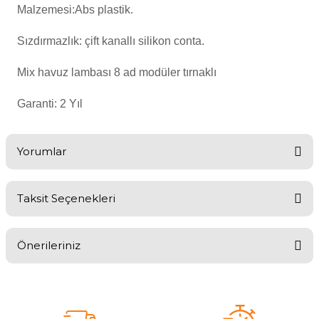
Malzemesi:Abs plastik.
Sızdırmazlık: çift kanallı
silikon
conta.
Yangın Pompası
Mix havuz lambası 8 ad modüler tırnaklı
Garanti: 2 Yıl
Yorumlar
Taksit Seçenekleri
Bu ürüne ilk yorumu siz yapın!
Önerileriniz
Yorum Yaz
Bu ürünün fiyat bilgisi, resim, ürün açıklamalarında ve diğer
konularda yetersiz gördüğünüz noktaları öneri formunu kullanarak
tarafımıza iletebilirsiniz.
Görüş ve önerileriniz için teşekkür ederiz.