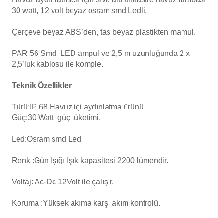
30 watt, 12 volt beyaz osram smd Ledli.
Havuz
si Kapağı
Çerçeve beyaz ABS’den, tas beyaz plastikten mamul.
Havuz Pompa
PAR 56 Smd LED ampul ve 2,5 m uzunluğunda 2 x
2,5’luk kablosu ile komple.
Havuz
Teknik Özellikler
eri
Türü:İP 68 Havuz içi aydınlatma ürünü
Güç:30 Watt güç tüketimi.
Jakuzi Sauna
Led:Osram smd Led
Kartuş Filtreler
Renk :Gün Işığı Işık kapasitesi 2200 lümendir.
Kuvars Cam
Voltaj: Ac-Dc 12Volt ile çalışır.
Koruma :Yüksek akıma karşı akım kontrolü.
Olimpik Havuz