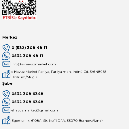
Merkez
0 (532) 308 48 11
0532 308 48 11
info@e-havuzmarket.com
e Havuz Market Farilya, Farilya mah, İnönü Cd. 3/6 48965
Bodrum/Muğla
Şube
0532 308 6348
0532 308 6348
ehavuzmarket@gmail.com
Egemenlik, 6108/1. Sk. No:11 D:1A, 35070 Bornova/İzmir