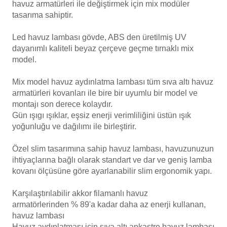
havuz armatürleri ile değiştirmek için mix modüler
Endüstriyel Blower
tasarıma sahiptir.
Havuz Kış Kimyasalı
Ayak Havuzu
Led havuz lambası gövde, ABS den üretilmiş UV
Kalsiyum Hipoklorit
dayanımlı kaliteli beyaz çerçeve geçme tırnaklı mix
Bahçe Havuz
model.
ri
Süper Pool
Mix model havuz aydınlatma lambası tüm sıva altı havuz
alları
armatürleri kovanları ile bire bir uyumlu bir model ve
montajı son derece kolaydır.
Tuz
lmate Havuz Robotu Yedek
Gün ışıgı ışıklar, eşsiz enerji verimliliğini üstün ışık
ücre Temizleyici
alzemeleri
yoğunluğu ve dağılımı ile birleştirir.
Özel slim tasarımına sahip havuz lambası, havuzunuzun
Dalgıç Pompa
ihtiyaçlarına bağlı olarak standart ve dar ve geniş lamba
kovanı ölçüsüne göre ayarlanabilir slim
ergonomik
yapı.
Dezenfeksiyon
Karşılaştırılabilir akkor
filamanlı
havuz
armatörlerinden % 89'a kadar daha az enerji kullanan,
Havuz Güvenlik
havuz lambası
Havuz aydınlatması için sıva altı ankastre havuz lambası