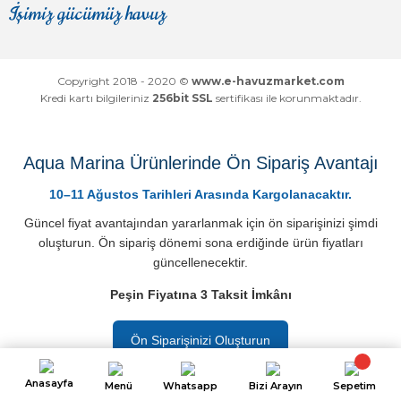
İşimiz gücümüz havuz
Mağaza
Depomuz
Copyright 2018 - 2020 ©
www.e-havuzmarket.com
Kredi kartı bilgileriniz
256bit SSL
sertifikası ile korunmaktadır.
Aqua Marina Ürünlerinde Ön Sipariş Avantajı
10–11 Ağustos Tarihleri Arasında Kargolanacaktır.
Güncel fiyat avantajından yararlanmak için ön siparişinizi şimdi
oluşturun. Ön sipariş dönemi sona erdiğinde ürün fiyatları
güncellenecektir.
Peşin Fiyatına 3 Taksit İmkânı
Ön Siparişinizi Oluşturun
Anasayfa
Menü
Whatsapp
Bizi Arayın
Sepetim
ideasoft
ile
e-