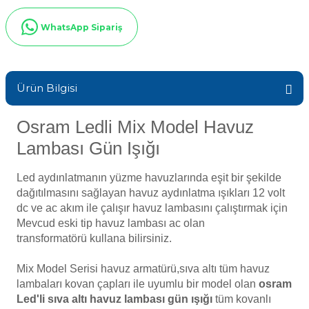
Sıvı Ph- Düşürücü
Gemaş Havuz
WhatsApp Sipariş
Havuz Vana
Toz Ph+ Yükseltici
Wtr Havuz
Havuz Isıtma
Wtr Havuz Kimyasalları Setleri
Ürün Bilgisi
Yosun Öldürücü
Osram Ledli Mix Model Havuz
Selenoid
Havuz Elektrik
alları
Lambası Gün Işığı
Alkalinite Düşürücü
Led aydınlatmanın yüzme havuzlarında eşit bir şekilde
Havuz Sarf
dağıtılmasını sağlayan havuz aydınlatma ışıkları 12 volt
dc ve ac akım ile çalışır havuz lambasını çalıştırmak için
Ayak Dezenfektanı
Mevcud eski tip havuz lambası ac olan
Havuz
transformatörü kullana bilirsiniz.
 Perdeleri
e Pool Expert
Mix Model Serisi havuz armatürü,sıva altı tüm havuz
Bahçe Süs Havuzu
lambaları kovan çapları ile uyumlu bir model olan
osram
Havuz Filtre
Led'li sıva altı havuz lambası
gün
ışığı
tüm kovanlı