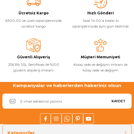
Ürün resmi kalitesiz, bozuk veya görüntülenemiyor.
Ücretsiz Kargo
Hızlı Gönderi
₺500,00 ve üzeri siparişlerinizde
Saat 14:00’a kadar ki
Ürün açıklamasında eksik bilgiler bulunuyor.
ücretsiz kargo
siparişlerinizde aynı gün teslimat
Ürün bilgilerinde hatalar bulunuyor.
Ürün fiyatı diğer sitelerden daha pahalı.
Bu ürüne benzer farklı alternatifler olmalı.
Güvenli Alışveriş
Müşteri Memuniyeti
256 Bit SSL Sertifikası ile %100
Kolay iade ve değişim imkanı ile
güvenli alışveriş imkanı
kolay iade ve değişim
Kampanyalar ve haberlerden haberiniz olsun
Gönder
KAYDET
Kategoriler