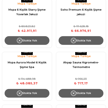
Endüstriyel Blower
Mspa Türkiye
Mspa Türkiye
Havuz Kış Kimyasalı
Mspa 6 Kişilik Starry Şişme
Soho Premıum 6 Kişilik Şişme
Yuvarlak Jakuzi
jakuzi
Ayak Havuzu
Kalsiyum Hipoklorit
₺ 85.823,82
₺ 111.628,18
Bahçe Havuz
₺ 42.911,91
₺ 66.976,91
ri
Süper Pool
alları
Stokta Yok
Stokta Yok
Tuz
Tükendi
Tükendi
lmate Havuz Robotu Yedek
Mspa Türkiye
Mspa Türkiye
ücre Temizleyici
alzemeleri
Mspa Aurora Model 6 Kişilik
Ahşap Sauna Higrometre-
Şişme Spa
Termometre
Dalgıç Pompa
₺ 114.488,98
₺ 956,23
₺ 48.085,37
₺ 717,17
Dezenfeksiyon
Stokta Yok
Stokta Yok
Havuz Güvenlik
Tükendi
Tükendi