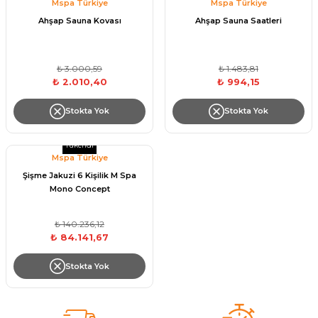
Mspa Türkiye
Mspa Türkiye
Havuz
Ahşap Sauna Kovası
Ahşap Sauna Saatleri
si Kapağı
₺ 3.000,59
₺ 1.483,81
Havuz Pompa
₺ 2.010,40
₺ 994,15
Stokta Yok
Stokta Yok
Havuz
eri
Tükendi
Mspa Türkiye
Jakuzi Sauna
Şişme Jakuzi 6 Kişilik M Spa
Mono Concept
Kartuş Filtreler
₺ 140.236,12
₺ 84.141,67
Kuvars Cam
Stokta Yok
Olimpik Havuz