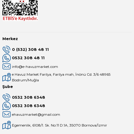
Merkez
0 (532) 308 48 11
0532 308 48 11
info@e-havuzmarket.com
e Havuz Market Farilya, Farilya mah, İnönü Cd. 3/6 48965
Bodrum/Muğla
Şube
0532 308 6348
0532 308 6348
ehavuzmarket@gmail.com
Egemenlik, 6108/1. Sk. No:11 D:1A, 35070 Bornova/İzmir