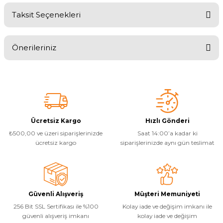
Taksit Seçenekleri
Bu ürüne ilk yorumu siz yapın!
Önerileriniz
Yorum Yaz
Bu ürünün fiyat bilgisi, resim, ürün açıklamalarında ve diğer
konularda yetersiz gördüğünüz noktaları öneri formunu kullanarak
tarafımıza iletebilirsiniz.
Görüş ve önerileriniz için teşekkür ederiz.
Ürün resmi kalitesiz, bozuk veya görüntülenemiyor.
Ücretsiz Kargo
Hızlı Gönderi
₺500,00 ve üzeri siparişlerinizde
Saat 14:00’a kadar ki
Ürün açıklamasında eksik bilgiler bulunuyor.
ücretsiz kargo
siparişlerinizde aynı gün teslimat
Ürün bilgilerinde hatalar bulunuyor.
Ürün fiyatı diğer sitelerden daha pahalı.
Bu ürüne benzer farklı alternatifler olmalı.
Güvenli Alışveriş
Müşteri Memuniyeti
256 Bit SSL Sertifikası ile %100
Kolay iade ve değişim imkanı ile
güvenli alışveriş imkanı
kolay iade ve değişim