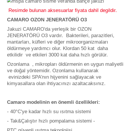
Havuz
Resimde bulunan aksesuarlar fiyata dahil degildir.
Tuz
si Kapağı
ücre Temizleyici
CAMARO OZON JENERATÖRÜ O3
Jakuzi CAMARO'da yerleşik bir OZON
Havuz Pompa
JENERATÖRÜ O3 vardır. Bakterileri, parazitleri,
mantarları, küfleri ve diğer mikroorganizmaları
öldürmeye yardımcı olur. Klordan 50 kat daha
Havuz
etkilidir ve etkileri 3000 kat daha hızlı görülür.
eri
Ozonlama , mikropları öldürmenin en uygun maliyetli
ve doğal yöntemidir. Ozonlama kullanarak
Jakuzi Sauna
evinizdeki SPA'nın hijyenini sağlayacak ve
kimyasallara olan ihtiyacınızı azaltacaksınız.
Kartuş Filtreler
Camaro modelinin en önemli özellikleri:
Kuvars Cam
- 40°C'ye kadar hızlı su ısıtma sistemi
- Tak&Çalıştır hızlı pompalama sistemi -
Olimpik Havuz
PTC güvenli ısıtma teknolojisi