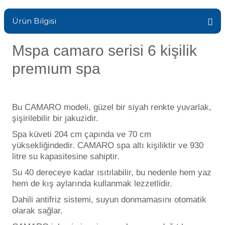
H Düşürücü
Sıvı Ph- Düşürücü
Ürün Bilgisi
Havuz Vana
Toz Ph+ Yükseltici
seltici
Mspa camaro serisi 6 kişilik
Havuz Isıtma
Wtr Havuz Kimyasalları Setleri
premıum spa
ağlayıcı
Yosun Öldürücü
Havuz Elektrik
Bu CAMARO modeli, güzel bir siyah renkte yuvarlak,
şişirilebilir bir jakuzidir.
Havuz Sarf
Spa küveti 204 cm çapında ve 70 cm
Havuz Kimyasalları
yüksekliğindedir. CAMARO spa altı kişiliktir ve 930
litre su kapasitesine sahiptir.
Havuz
Su 40 dereceye kadar ısıtılabilir, bu nedenle hem yaz
vuz Kimyasalları
 Perdeleri
hem de kış aylarında kullanmak lezzetlidir.
Dahili antifriz sistemi, suyun donmamasını otomatik
id Havuz Kimyasalları
Bahçe Süs Havuzu
olarak sağlar.