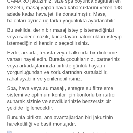
CAMARO jakuzimiz, size spa boyunca dağıtılan en
Endüstriyel Blower
nite Düşürücü
lezzetli, masaj yapan hava kabarcıklarını veren 138
adede kadar hava jeti ile donatılmıştır. Masaj
Ayak Havuzu
balonları ayrıca üç farklı yoğunlukta ayarlanabilir.
Dezenfektanı
Bu şekilde, derin bir masaj isteyip istemediğinizi
Bahçe Havuz
veya sadece nazik, kucaklayan baloncukları isteyip
ri
istemediğinizi kendiniz seçebilirsiniz.
 Expert
Evde, arsada, terasta veya balkonda bir dinlenme
vahası hayal edin. Burada çocuklarınız, partneriniz
veya arkadaşlarınızla birlikte günlük hayatın
lmate Havuz Robotu Yedek
Havuz Filtre
yorgunluğundan ve zorluklarından kurtulabilir,
alzemeleri
rahatlayabilir ve yenilenebilirsiniz.
Spa, hava veya su masajı, entegre su filtreleme
Dalgıç Pompa
Havuz Kış Kimyasalı
sistemi ve optimum konfor için konforlu bir ısıtıcı
sunarak sizinle ve sevdiklerinizle benzersiz bir
Dezenfeksiyon
Kalsiyum Hipoklorit
şekilde ilgilenecektir.
Bununla birlikte, ana avantajlardan biri jakuzinin
Süper Pool
hareketliliği ve basit montajıdır.
Havuz Güvenlik
alları