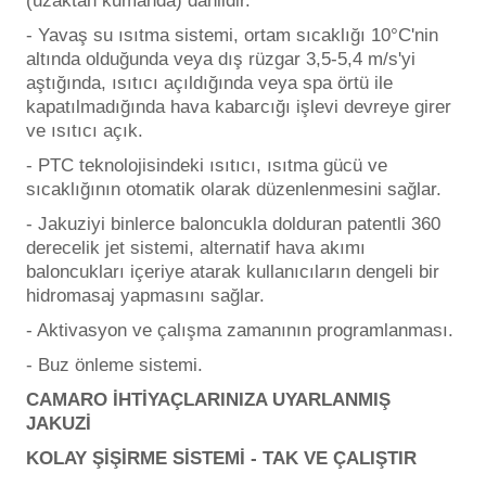
(uzaktan kumanda) dahildir.
- Yavaş su ısıtma sistemi, ortam sıcaklığı 10°C'nin
altında olduğunda veya dış rüzgar 3,5-5,4 m/s'yi
aştığında, ısıtıcı açıldığında veya spa örtü ile
kapatılmadığında hava kabarcığı işlevi devreye girer
ve ısıtıcı açık.
- PTC teknolojisindeki ısıtıcı, ısıtma gücü ve
sıcaklığının otomatik olarak düzenlenmesini sağlar.
- Jakuziyi binlerce baloncukla dolduran patentli 360
derecelik jet sistemi, alternatif hava akımı
baloncukları içeriye atarak kullanıcıların dengeli bir
hidromasaj yapmasını sağlar.
- Aktivasyon ve çalışma zamanının programlanması.
- Buz önleme sistemi.
CAMARO İHTİYAÇLARINIZA UYARLANMIŞ
JAKUZİ
KOLAY ŞİŞİRME SİSTEMİ - TAK VE ÇALIŞTIR