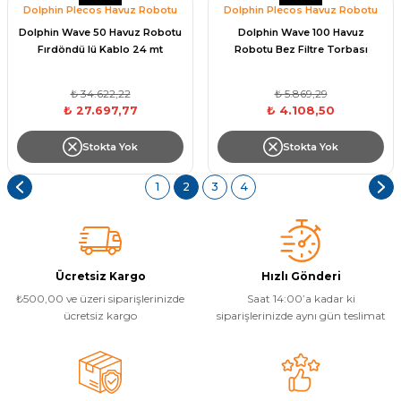
Dolphin Plecos Havuz Robotu
Dolphin Plecos Havuz Robotu
Dolphin Wave 50 Havuz Robotu
Dolphin Wave 100 Havuz
Fırdöndü lü Kablo 24 mt
Robotu Bez Filtre Torbası
Yangın Pompası
₺ 34.622,22
₺ 5.869,29
₺ 27.697,77
₺ 4.108,50
Stokta Yok
Stokta Yok
1
2
3
4
Ücretsiz Kargo
Hızlı Gönderi
₺500,00 ve üzeri siparişlerinizde
Saat 14:00’a kadar ki
ücretsiz kargo
siparişlerinizde aynı gün teslimat