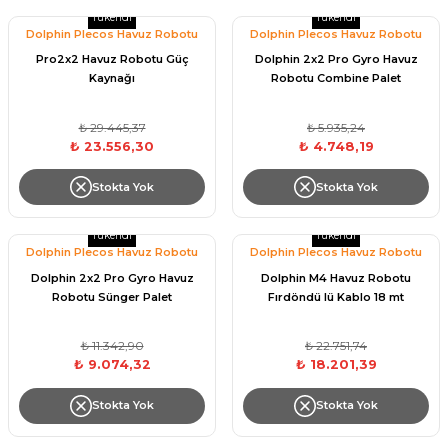
Endüstriyel Blower
Tükendi
Tükendi
Dolphin Plecos Havuz Robotu
Dolphin Plecos Havuz Robotu
Havuz Kış Kimyasalı
Pro2x2 Havuz Robotu Güç
Dolphin 2x2 Pro Gyro Havuz
Ayak Havuzu
Kaynağı
Robotu Combine Palet
Kalsiyum Hipoklorit
Bahçe Havuz
₺ 29.445,37
₺ 5.935,24
ri
₺ 23.556,30
₺ 4.748,19
Süper Pool
alları
Stokta Yok
Stokta Yok
Tuz
lmate Havuz Robotu Yedek
Tükendi
Tükendi
ücre Temizleyici
alzemeleri
Dolphin Plecos Havuz Robotu
Dolphin Plecos Havuz Robotu
Dolphin 2x2 Pro Gyro Havuz
Dolphin M4 Havuz Robotu
Dalgıç Pompa
Robotu Sünger Palet
Fırdöndü lü Kablo 18 mt
₺ 11.342,90
₺ 22.751,74
Dezenfeksiyon
₺ 9.074,32
₺ 18.201,39
Stokta Yok
Stokta Yok
Havuz Güvenlik