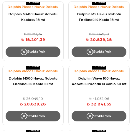
Tükendi
Tükendi
Dolphin Plecos Havuz Robotu
Dolphin Plecos Havuz Robotu
Havuz
si Kapağı
Dolphin M400 Havuz Robotu
Dolphin M5 Havuz Robotu
Kablosu 18 mt
Fırdöndü lü Kablo 18 mt
Havuz Pompa
₺ 22.751,74
₺ 26.049,10
₺ 18.201,39
₺ 20.839,28
Havuz
Stokta Yok
Stokta Yok
eri
Tükendi
Tükendi
Dolphin Plecos Havuz Robotu
Dolphin Plecos Havuz Robotu
Jakuzi Sauna
Dolphin M500 Havuz Robotu
Dolphin Wave 100 Havuz
Fırdöndü lü Kablo 18 mt
Robotu Fırdöndü lü Kablo 30 mt
Kartuş Filtreler
₺ 26.049,10
₺ 41.052,06
₺ 20.839,28
₺ 32.841,65
Kuvars Cam
Stokta Yok
Stokta Yok
Olimpik Havuz
Tükendi
Tükendi