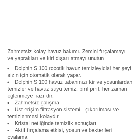
Endüstriyel Blower
Havuz Kış Kimyasalı
Ayak Havuzu
Kalsiyum Hipoklorit
Bahçe Havuz
ri
Süper Pool
Zahmetsiz kolay havuz bakımı. Zemini fırçalamayı
alları
ve yaprakları ve kiri dışarı atmayı unutun
Dolphin S 100 robotik havuz temizleyicisi her şeyi
Tuz
lmate Havuz Robotu Yedek
ücre Temizleyici
sizin için otomatik olarak yapar.
alzemeleri
Dolphin S 100 havuz tabanınızı kir ve yosunlardan
temizler ve havuz suyu temiz, pırıl pırıl, her zaman
Dalgıç Pompa
eğlenmeye hazırdır.
Zahmetsiz çalışma
Üst erişim filtrasyon sistemi - çıkarılması ve
Dezenfeksiyon
temizlenmesi kolaydır
Kristal netliğinde temizlik sonuçları
Aktif fırçalama etkisi, yosun ve bakterileri
Havuz Güvenlik
ovalama