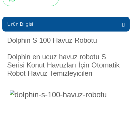
Sıvı Ph- Düşürücü
Gemaş Havuz
Havuz Vana
Toz Ph+ Yükseltici
Ürün Bilgisi
Wtr Havuz
Havuz Isıtma
Wtr Havuz Kimyasalları Setleri
Dolphin S 100 Havuz Robotu
Yosun Öldürücü
Selenoid
Havuz Elektrik
Dolphin en ucuz havuz robotu S
alları
Serisi Konut Havuzları İçin Otomatik
Robot Havuz Temizleyicileri
Alkalinite Düşürücü
Havuz Sarf
Ayak Dezenfektanı
Havuz
 Perdeleri
e Pool Expert
Bahçe Süs Havuzu
Havuz Filtre