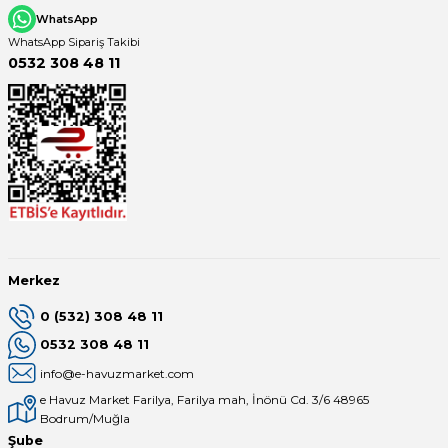
WhatsApp
WhatsApp Sipariş Takibi
0532 308 48 11
Merkez
0 (532) 308 48 11
0532 308 48 11
info@e-havuzmarket.com
e Havuz Market Farilya, Farilya mah, İnönü Cd. 3/6 48965
Bodrum/Muğla
Şube