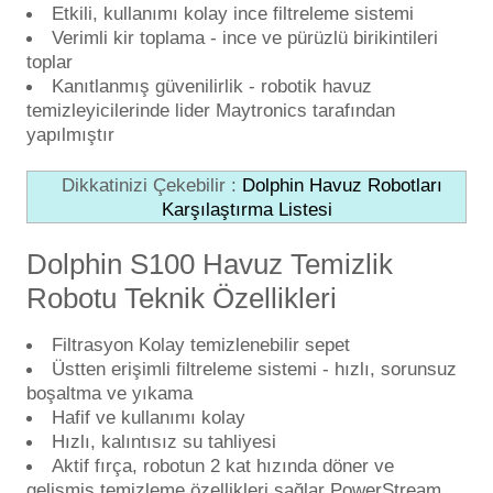
Etkili, kullanımı kolay ince filtreleme sistemi
Havuz
Verimli kir toplama - ince ve pürüzlü birikintileri
si Kapağı
toplar
Kanıtlanmış güvenilirlik - robotik havuz
temizleyicilerinde lider Maytronics tarafından
Havuz Pompa
yapılmıştır
Dikkatinizi Çekebilir :
Dolphin Havuz Robotları
Havuz
Karşılaştırma Listesi
eri
Dolphin S100 Havuz Temizlik
Jakuzi Sauna
Robotu Teknik Özellikleri
Filtrasyon Kolay temizlenebilir sepet
Kartuş Filtreler
Üstten erişimli filtreleme sistemi - hızlı, sorunsuz
boşaltma ve yıkama
Kuvars Cam
Hafif ve kullanımı kolay
Hızlı, kalıntısız su tahliyesi
Aktif fırça, robotun 2 kat hızında döner ve
Olimpik Havuz
gelişmiş temizleme özellikleri sağlar PowerStream