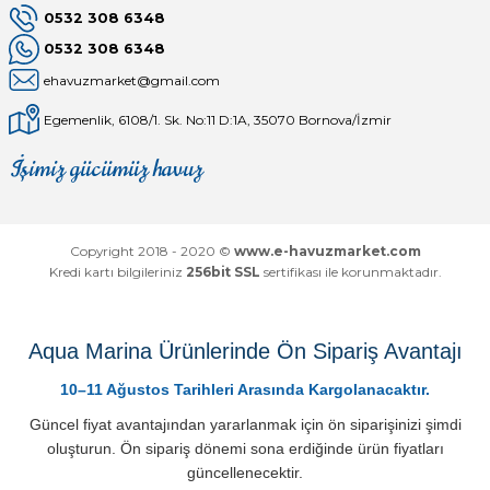
0532 308 6348
0532 308 6348
ehavuzmarket@gmail.com
Egemenlik, 6108/1. Sk. No:11 D:1A, 35070 Bornova/İzmir
İşimiz gücümüz havuz
Mağaza
Depomuz
Copyright 2018 - 2020 ©
www.e-havuzmarket.com
Kredi kartı bilgileriniz
256bit SSL
sertifikası ile korunmaktadır.
Aqua Marina Ürünlerinde Ön Sipariş Avantajı
10–11 Ağustos Tarihleri Arasında Kargolanacaktır.
Güncel fiyat avantajından yararlanmak için ön siparişinizi şimdi
oluşturun. Ön sipariş dönemi sona erdiğinde ürün fiyatları
güncellenecektir.