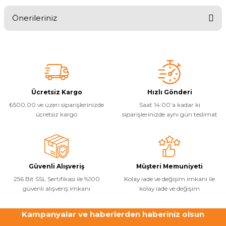
Endüstriyel Blower
Önerileriniz
Havuz Kış Kimyasalı
Yorum Yaz
Ayak Havuzu
Bu ürünün fiyat bilgisi, resim, ürün açıklamalarında ve diğer
Kalsiyum Hipoklorit
konularda yetersiz gördüğünüz noktaları öneri formunu kullanarak
Bahçe Havuz
tarafımıza iletebilirsiniz.
Görüş ve önerileriniz için teşekkür ederiz.
ri
Süper Pool
alları
Ürün resmi kalitesiz, bozuk veya görüntülenemiyor.
Ücretsiz Kargo
Hızlı Gönderi
₺500,00 ve üzeri siparişlerinizde
Saat 14:00’a kadar ki
Ürün açıklamasında eksik bilgiler bulunuyor.
Tuz
lmate Havuz Robotu Yedek
ücretsiz kargo
siparişlerinizde aynı gün teslimat
ücre Temizleyici
Ürün bilgilerinde hatalar bulunuyor.
alzemeleri
Ürün fiyatı diğer sitelerden daha pahalı.
Bu ürüne benzer farklı alternatifler olmalı.
Dalgıç Pompa
Güvenli Alışveriş
Müşteri Memuniyeti
Dezenfeksiyon
256 Bit SSL Sertifikası ile %100
Kolay iade ve değişim imkanı ile
güvenli alışveriş imkanı
kolay iade ve değişim
Havuz Güvenlik
Kampanyalar ve haberlerden haberiniz olsun
Gönder