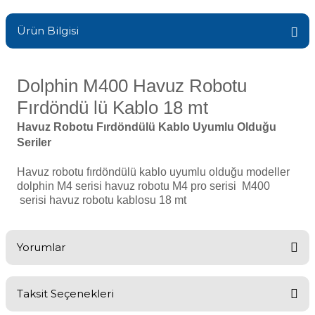
Sıvı Ph- Düşürücü
Gemaş Havuz
Ürün Bilgisi
Havuz Vana
Toz Ph+ Yükseltici
Wtr Havuz
Havuz Isıtma
Dolphin M400 Havuz Robotu
Wtr Havuz Kimyasalları Setleri
Fırdöndü lü Kablo 18 mt
Yosun Öldürücü
Havuz Robotu Fırdöndülü Kablo Uyumlu Olduğu
Selenoid
Havuz Elektrik
Seriler
alları
Havuz robotu fırdöndülü kablo uyumlu olduğu modeller
Alkalinite Düşürücü
Havuz Sarf
dolphin M4 serisi
havuz robotu M4
pro serisi M400
serisi havuz robotu kablosu 18 mt
Ayak Dezenfektanı
Havuz
Yorumlar
 Perdeleri
e Pool Expert
Bahçe Süs Havuzu
Havuz Filtre
Taksit Seçenekleri
Bu ürüne ilk yorumu siz yapın!