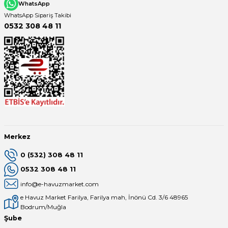
WhatsApp
WhatsApp Sipariş Takibi
0532 308 48 11
Yangın Pompası
Merkez
0 (532) 308 48 11
0532 308 48 11
info@e-havuzmarket.com
e Havuz Market Farilya, Farilya mah, İnönü Cd. 3/6 48965
Bodrum/Muğla
Şube