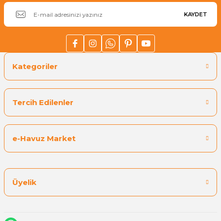
Havuz
KAYDET
si Kapağı
Havuz Pompa
Kategoriler
Havuz
eri
Tercih Edilenler
Jakuzi Sauna
e-Havuz Market
Kartuş Filtreler
Kuvars Cam
Üyelik
Olimpik Havuz