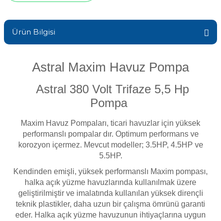
Sıvı Ph- Düşürücü
Gemaş Havuz
Havuz Vana
Ürün Bilgisi
Toz Ph+ Yükseltici
Wtr Havuz
Havuz Isıtma
Wtr Havuz Kimyasalları Setleri
Astral Maxim Havuz Pompa
Yosun Öldürücü
Astral 380 Volt Trifaze 5,5 Hp
Selenoid
Havuz Elektrik
Pompa
alları
Maxim Havuz Pompaları, ticari havuzlar için yüksek
Alkalinite Düşürücü
Havuz Sarf
performanslı
pompalar dır
. Optimum performans ve
korozyon içermez. Mevcut modeller; 3.5HP, 4.5HP ve
Ayak Dezenfektanı
5.5HP.
Havuz
Kendinden emişli, yüksek performanslı Maxim pompası,
 Perdeleri
e Pool Expert
halka açık yüzme havuzlarında kullanılmak üzere
geliştirilmiştir ve imalatında kullanılan yüksek dirençli
Bahçe Süs Havuzu
teknik plastikler, daha uzun bir çalışma ömrünü garanti
Havuz Filtre
eder. Halka açık yüzme havuzunun ihtiyaçlarına uygun