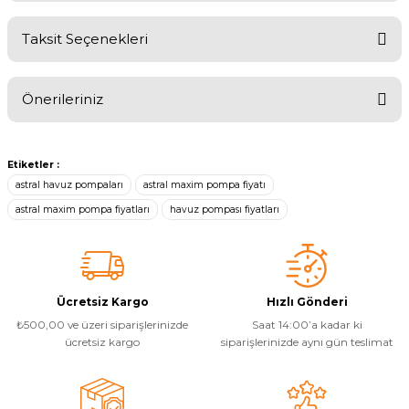
Taksit Seçenekleri
Bu ürüne ilk yorumu siz yapın!
Yangın Pompası
Önerileriniz
Yorum Yaz
Bu ürünün fiyat bilgisi, resim, ürün açıklamalarında ve diğer
konularda yetersiz gördüğünüz noktaları öneri formunu kullanarak
Etiketler :
tarafımıza iletebilirsiniz.
astral havuz pompaları
astral maxim pompa fiyatı
Görüş ve önerileriniz için teşekkür ederiz.
astral maxim pompa fiyatları
havuz pompası fiyatları
Ürün resmi kalitesiz, bozuk veya görüntülenemiyor.
Ürün açıklamasında eksik bilgiler bulunuyor.
Ürün bilgilerinde hatalar bulunuyor.
Ücretsiz Kargo
Hızlı Gönderi
Ürün fiyatı diğer sitelerden daha pahalı.
₺500,00 ve üzeri siparişlerinizde
Saat 14:00’a kadar ki
Bu ürüne benzer farklı alternatifler olmalı.
ücretsiz kargo
siparişlerinizde aynı gün teslimat