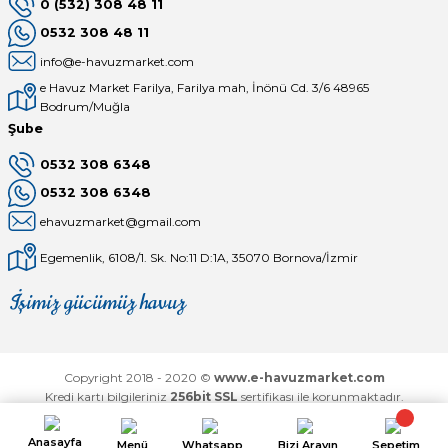
0 (532) 308 48 11
0532 308 48 11
info@e-havuzmarket.com
e Havuz Market Farilya, Farilya mah, İnönü Cd. 3/6 48965
Bodrum/Muğla
Şube
0532 308 6348
0532 308 6348
ehavuzmarket@gmail.com
Egemenlik, 6108/1. Sk. No:11 D:1A, 35070 Bornova/İzmir
İşimiz gücümüz havuz
Mağaza
Depomuz
Copyright 2018 - 2020 ©
www.e-havuzmarket.com
Kredi kartı bilgileriniz
256bit SSL
sertifikası ile korunmaktadır.
Anasayfa
Menü
Whatsapp
Bizi Arayın
Sepetim