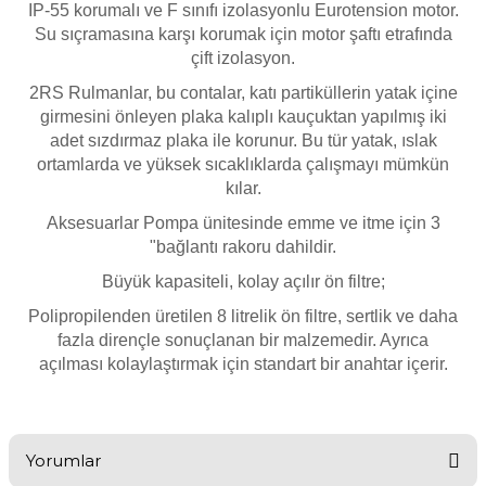
IP-55 korumalı ve F sınıfı izolasyonlu Eurotension motor.
Havuz
Su sıçramasına karşı korumak için motor şaftı etrafında
si Kapağı
çift izolasyon.
2RS Rulmanlar, bu contalar, katı partiküllerin yatak içine
Havuz Pompa
girmesini önleyen plaka kalıplı kauçuktan yapılmış iki
adet sızdırmaz plaka ile korunur. Bu tür yatak, ıslak
ortamlarda ve yüksek sıcaklıklarda çalışmayı mümkün
Havuz
kılar.
eri
Aksesuarlar Pompa ünitesinde emme ve itme için 3
"bağlantı rakoru dahildir.
Jakuzi Sauna
Büyük kapasiteli, kolay açılır ön filtre;
Polipropilenden üretilen 8 litrelik ön filtre, sertlik ve daha
fazla dirençle sonuçlanan bir malzemedir. Ayrıca
Kartuş Filtreler
açılması kolaylaştırmak için standart bir anahtar içerir.
Kuvars Cam
Yorumlar
Olimpik Havuz