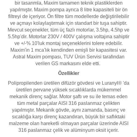
Endüstriyel Blower
bir tasarımla, Maxim tamamen teknik plastiklerden
yapılmıştır. Maxim pompa ayrıca 8 litre kapasiteli bir ön
Havuz Kış Kimyasalı
filtreyi de içeriyor. Ön filtre tüm modellerde değiştirilebilir
Ayak Havuzu
ve açmayı kolaylaştırmak için standart bir tuşa sahiptir.
Kalsiyum Hipoklorit
Mevcut seçenekler, tüm üç fazlı motorlar, 3.5hp, 4.5hp ve
Bahçe Havuz
5.5hp'dir. Motorlar 230V / 400V çalışma voltajına sahiptir
ri
ve +/-% 10'luk montaj seçeneklerini tolere edebilir.
Süper Pool
Maxim'in 1 mca'lık kendinden emişli bir kapasitesi var.
alları
Astral Maxim pompası, TUV Ürün Servisi tarafından
verilen GS markasını elde etti.
Tuz
lmate Havuz Robotu Yedek
ücre Temizleyici
Özellikler
alzemeleri
Polipropilenden üretilen difüzör gövdesi ve Luranyl® 'da
üretilen pervane yüksek sıcaklıklarda mükemmel
Dalgıç Pompa
mekanik direnç sağlar. Motor şaftı ve su ile temas eden
tüm metal parçalar AISI 316 paslanmaz çelikten
Dezenfeksiyon
yapılmıştır. Mekanik gövde, aynı zamanda, basınç ve
sıcaklığa karşı direnç kazandıran, büyük bir saflıktaki
malzeme olan hareketli olmayan parçalar üzerinde AISI
Havuz Güvenlik
316 paslanmaz çelik ve alüminyum oksit içerir.