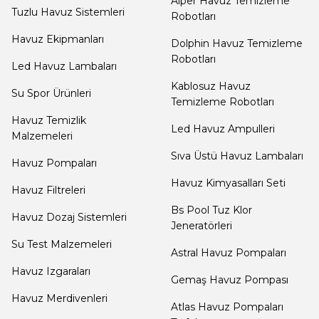
Aiper Havuz Temizleme
Dalgıç Pompa
Tuzlu Havuz Sistemleri
Robotları
Havuz Ekipmanları
Dolphin Havuz Temizleme
Dezenfeksiyon
Robotları
Led Havuz Lambaları
Sistemleri
Kablosuz Havuz
Su Spor Ürünleri
Temizleme Robotları
Havuz Temizlik
Havuz Güvenlik
Led Havuz Ampulleri
Malzemeleri
Sıva Üstü Havuz Lambaları
Havuz Pompaları
Havuz
Havuz Kimyasalları Seti
Havuz Filtreleri
Makine Dairesi Kapağı
Bs Pool Tuz Klor
Havuz Dozaj Sistemleri
Jeneratörleri
Su Test Malzemeleri
Havuz Pompa
Astral Havuz Pompaları
Sehpa
Havuz Izgaraları
Gemaş Havuz Pompası
Havuz Merdivenleri
Atlas Havuz Pompaları
Havuz