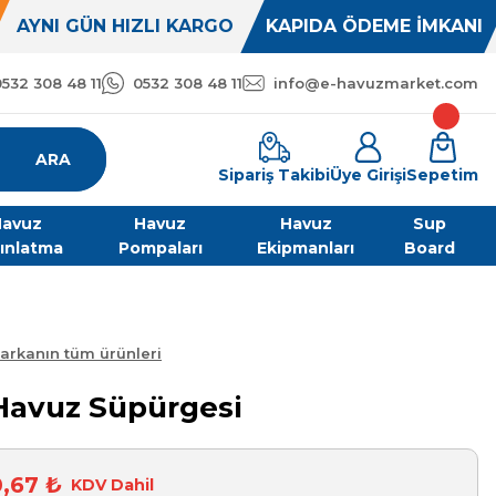
AYNI GÜN HIZLI KARGO
KAPIDA ÖDEME İMKANI
0532 308 48 11
0532 308 48 11
info@e-havuzmarket.com
ARA
Sipariş Takibi
Üye Girişi
Sepetim
avuz
Havuz
Havuz
Sup
ınlatma
Pompaları
Ekipmanları
Board
arkanın tüm ürünleri
Havuz Süpürgesi
0,67 ₺
KDV Dahil