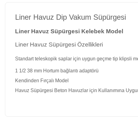
Kimyasalları
Havuz Isıtma
Liner Havuz Dip Vakum Süpürgesi
Sistemleri
Wtr Havuz
Liner H
avuz Süpürgesi Kelebek Model
Kimyasalları
Havuz Elektrik
Liner Havuz Süpürgesi Özellikleri
Panoları
Selenoid
Standart teleskopik saplar için uygun geçme tip klipsli 
Havuz Kimyasalları
1 1/2 38 mm Hortum bağlantı adaptörü
Havuz Sarf
Kendinden Fırçalı Model
Malzemeleri
Alkalinite Düşürücü
Havuz Süpürgesi Beton Havuzlar için Kullanımına Uyg
Havuz
Ayak Dezenfektanı
Şelaleleri Su Perdeleri
Bu ürünün fiyat bilgisi, resim, ürün açıklamalarında ve diğer konulard
e Pool Expert
Görüş ve önerileriniz için teşekkür ederiz.
Bahçe Süs Havuzu