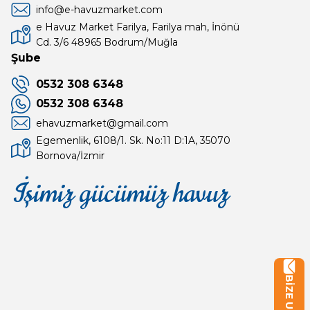
info@e-havuzmarket.com
e Havuz Market Farilya, Farilya mah, İnönü
Cd. 3/6 48965 Bodrum/Muğla
Şube
0532 308 6348
0532 308 6348
ehavuzmarket@gmail.com
Egemenlik, 6108/1. Sk. No:11 D:1A, 35070
Bornova/İzmir
İşimiz gücümüz havuz
Mağaza
Depomuz
BİZE ULAŞIN