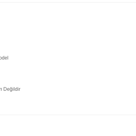
Toz Ph+ Yükseltici
Wtr Havuz Kimyasalları Setleri
Yosun Öldürücü
model
un
Değildir
a yetersiz gördüğünüz noktaları öneri formunu kullanarak tarafımıza iletebilirsi