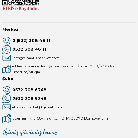
Endüstriyel Blower
Havuz Kış Kimyasalı
Ayak Havuzu
Kalsiyum Hipoklorit
Merkez
Bahçe Havuz
0 (532) 308 48 11
ri
Süper Pool
0532 308 48 11
alları
info@e-havuzmarket.com
e Havuz Market Farilya, Farilya mah, İnönü Cd. 3/6 48965
Tuz
lmate Havuz Robotu Yedek
Bodrum/Muğla
ücre Temizleyici
alzemeleri
Şube
0532 308 6348
Dalgıç Pompa
0532 308 6348
ehavuzmarket@gmail.com
Dezenfeksiyon
Egemenlik, 6108/1. Sk. No:11 D:1A, 35070 Bornova/İzmir
Havuz Güvenlik
İşimiz gücümüz havuz
Mağaza
Depomuz