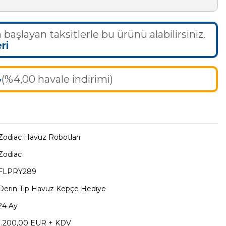
 başlayan taksitlerle bu ürünü alabilirsiniz.
ri
₺
(%4,00 havale indirimi)
Zodiac Havuz Robotları
Zodiac
FLPRY289
Derin Tip Havuz Kepçe Hediye
24 Ay
1.200,00 EUR + KDV