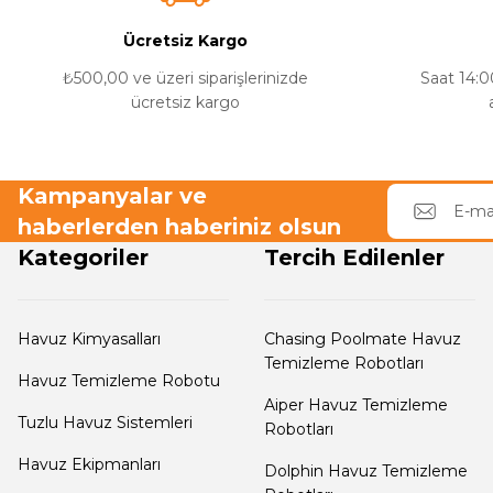
Yangın Pompası
K... Y... | 27/02/2020
Ücretsiz Kargo
₺500,00 ve üzeri siparişlerinizde
Saat 14:00
ihtiyacımı görüyor
ücretsiz kargo
zeminde gezinebiliyor ve tam havuz kapsamı ve temiz 
N... Y... | 29/03/2019
Kampanyalar ve
haberlerden haberiniz olsun
Yorum Yaz
Kategoriler
Tercih Edilenler
Havuz Kimyasalları
Chasing Poolmate Havuz
Temizleme Robotları
Havuz Temizleme Robotu
Aiper Havuz Temizleme
Tuzlu Havuz Sistemleri
Robotları
Havuz Ekipmanları
Dolphin Havuz Temizleme