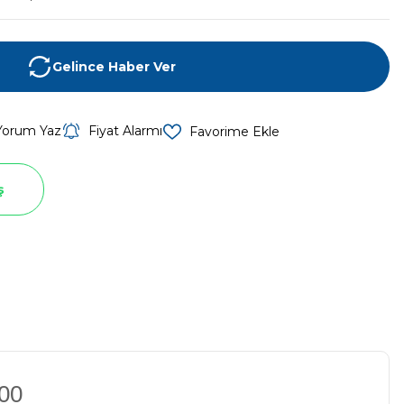
Gelince Haber Ver
Yorum Yaz
Fiyat Alarmı
ş
200