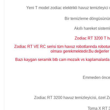
Kimyasalları
Yeni T model zodiac elektrikli havuz temizleyici 
Havuz Isıtma
Sistemleri
Wtr Havuz
Bir temizleme döngüsünün s
Kimyasalları
Akıllı hareket sistem
Havuz Elektrik
Zodiac RT 3200 T ha
Panoları
Selenoid
Zodiac RT VE RC serisi tüm havuz robotlarında robotun s
Havuz Kimyasalları
olması gerekmektedir.Bu değerler ro
Havuz Sarf
Bazı kaygan seramik btb cam mozaik vs kaplamalarda 
Malzemeleri
Alkalinite Düşürücü
Emmeden önce yü
Havuz
Ayak Dezenfektanı
Şelaleleri Su Perdeleri
Zodiac RT 3200 havuz temizleyicisi, özel Zo
e Pool Expert
Bahçe Süs Havuzu
Torna X RT 3