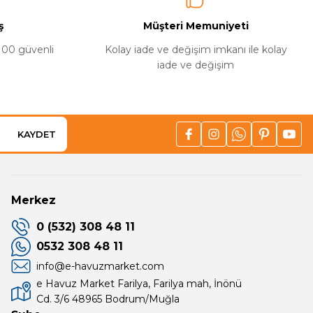
ş
Müşteri Memuniyeti
%100 güvenli
Kolay iade ve değişim imkanı ile kolay
iade ve değişim
ı görüyor
KAYDET
Merkez
0 (532) 308 48 11
0532 308 48 11
info@e-havuzmarket.com
e Havuz Market Farilya, Farilya mah, İnönü
Cd. 3/6 48965 Bodrum/Muğla