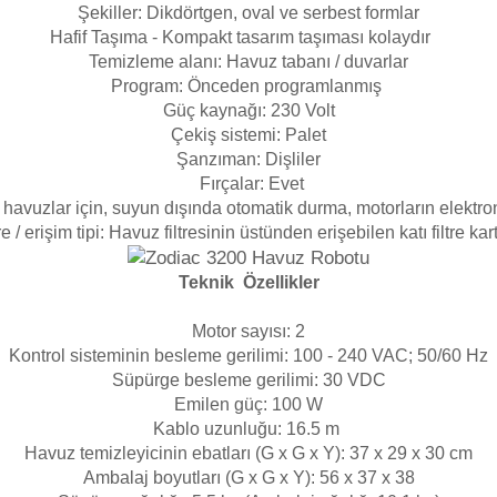
Şekiller: Dikdörtgen, oval ve serbest formlar
Hafif Taşıma - Kompakt tasarım taşıması kolaydır
Temizleme alanı: Havuz tabanı / duvarlar
Program: Önceden programlanmış
Güç kaynağı: 230 Volt
Çekiş sistemi: Palet
Şanzıman: Dişliler
Fırçalar: Evet
li havuzlar için, suyun dışında otomatik durma, motor
ların elektr
re / erişim tipi: Havuz filtresinin üstünden erişebilen katı filtre ka
Teknik Özellikler
Motor sayısı: 2
Kontrol sisteminin besleme gerilimi: 100 - 240 VAC; 50/60 Hz
Süpürge besleme gerilimi: 30 VDC
Emilen güç: 100 W
Kablo uzunluğu: 16.5 m
Havuz temizleyicinin ebatları (G x G x Y): 37 x 29 x 30 cm
Ambalaj boyutları (G x G x Y): 56 x 37 x 38