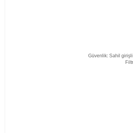
Dalgıç Pompa
Dezenfeksiyon
Sistemleri
Havuz Güvenlik
Güvenlik: Sahil giriş
Filt
Havuz
Makine Dairesi Kapağı
Havuz Pompa
Sehpa
Havuz