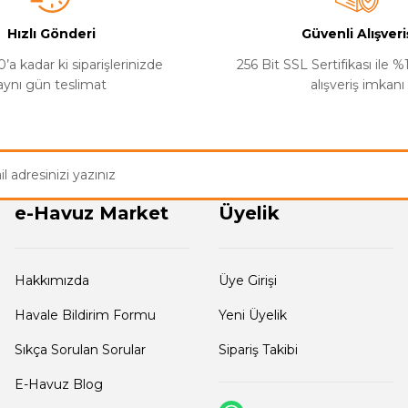
Hızlı Gönderi
Güvenli Alışveri
Gönder
’a kadar ki siparişlerinizde
256 Bit SSL Sertifikası ile 
aynı gün teslimat
alışveriş imkanı
bir temizlik için duvarlara da tırmanabiliyor. Tüm ihtiyacım
e-Havuz Market
Üyelik
Hakkımızda
Üye Girişi
Havale Bildirim Formu
Yeni Üyelik
Sıkça Sorulan Sorular
Sipariş Takibi
E-Havuz Blog