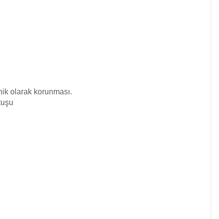
onik olarak korunması.
rtuşu