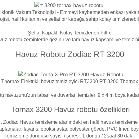
iklonik Vakum Teknolojisi - Emmeyi kaybetmeden enkazı yakal
isi, hafif kullanım ve şeffaf bir kapağa sahip kolay temizlenebile
Şeffaf Kapaklı Kolay Temizlenen Filtre
vuz robotu zeminlerde gezinir ve ta
m havuz kapsamı ve temiz bir 
Havuz Robotu Zodiac RT 3200
 Thornax
Elektrikli havuz
temizleyici RT3200 RT 3200 Thornax 
tu havuzunu'zun taban ve duvarları temizler 9 x 4 m boya kadar h
Tornax 3200 Havuz robotu özellikleri
, Zodiac Havuz temizleme alanındaki en hafif havuz temizleme 
lamalar: fayans, epoksi astar, polyester gövde, PVC liner, boy
Temizleme döngüsü sayısı / süresi: 1 döngü / 2saat 30 dak.