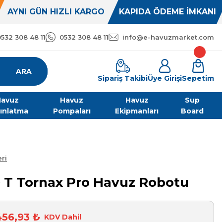
AYNI GÜN HIZLI KARGO
KAPIDA ÖDEME İMKANI
0532 308 48 11
0532 308 48 11
info@e-havuzmarket.com
ARA
Sipariş Takibi
Üye Girişi
Sepetim
avuz
Havuz
Havuz
Sup
ınlatma
Pompaları
Ekipmanları
Board
ri
 T Tornax Pro Havuz Robotu
456,93 ₺
KDV Dahil