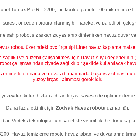
Toz Ph+ Yükseltici
robot Tornax Pro RT 3200, bir kontrol paneli, 100 mikron ince filt
üresi, önceden programlanmış bir hareket ve paletli bir çekiş s
Wtr Havuz Kimyasalları Setleri
ine sahip robot siz arkanıza yaslanıp dinlenirken havuz duvar ve
vuz robotu üzerindeki pvc fırça tipi Liner havuz kaplama malzem
Yosun Öldürücü
ağlıklı ve düzenli çalışabilmesi için Havuz suyu değerlerinin (
bot çalışmasından ziyade sağlıklı bir şekilde kullanılacak havuz
zemine tutunmada ve duvara tırmanmada başarısız olması durum
yüzey fırçası alınması gereklidir.
zeyden kirleri hızla kaldıran fırçası sayesinde optimum temizli
Daha fazla etkinlik için
Zodyak Havuz robotu
uzmanlığı.
diac Vorteks teknolojisi, tüm sadelikle verimlilik, her türlü ka
200 Havuz temizleme robotu havuz tabanı ve duvarlarına tırm