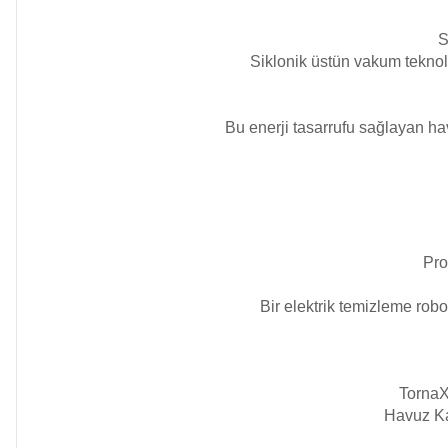
S
Havuz Filtre
Endüstriyel Blower
Siklonik üstün vakum teknoloj
Temizleyici
Bu enerji tasarrufu sağlayan ha
Ayak Havuzu
Havuz Kış Kimyasalı
Bahçe
Kalsiyum Hipoklorit
Havuz Duş Sistemleri
Pro
Süper
Bir elektrik temizleme robo
Pool Havuz Kimyasalları
Chasing Poolmate Havuz Robotu Yedek
Parça Sarf Malzemeleri
Tuz
TornaX
Jenaratörü Hücre Temizleyici
Havuz Kap