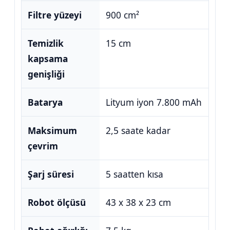
Filtre yüzeyi
900 cm²
Temizlik
15 cm
kapsama
genişliği
Batarya
Lityum iyon 7.800 mAh
Maksimum
2,5 saate kadar
çevrim
Şarj süresi
5 saatten kısa
Robot ölçüsü
43 x 38 x 23 cm