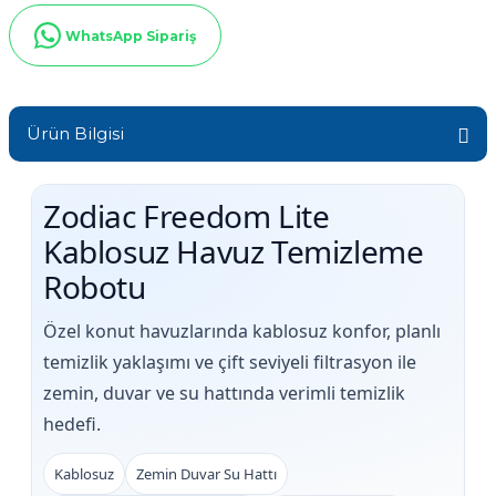
Sıvı Ph- Düşürücü
WhatsApp Sipariş
Gemaş Havuz
Havuz Vana
Toz Ph+ Yükseltici
Wtr Havuz
Havuz Isıtma
Ürün Bilgisi
Wtr Havuz Kimyasalları Setleri
Yosun Öldürücü
Zodiac Freedom Lite
Selenoid
Havuz Elektrik
alları
Kablosuz Havuz Temizleme
Robotu
Alkalinite Düşürücü
Havuz Sarf
Özel konut havuzlarında kablosuz konfor, planlı
Ayak Dezenfektanı
temizlik yaklaşımı ve çift seviyeli filtrasyon ile
Havuz
 Perdeleri
zemin, duvar ve su hattında verimli temizlik
e Pool Expert
hedefi.
Bahçe Süs Havuzu
Havuz Filtre
Kablosuz
Zemin Duvar Su Hattı