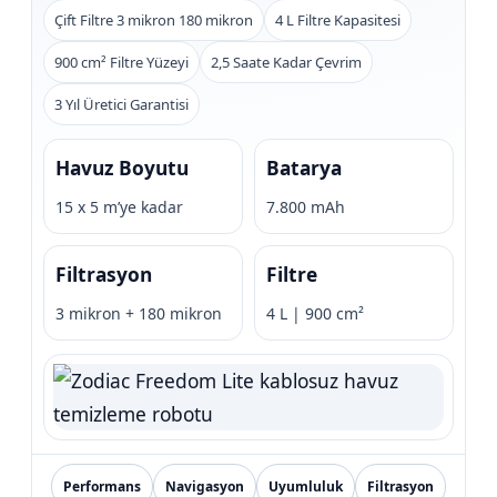
Endüstriyel Blower
Çift Filtre 3 mikron 180 mikron
4 L Filtre Kapasitesi
Havuz Kış Kimyasalı
900 cm² Filtre Yüzeyi
2,5 Saate Kadar Çevrim
Ayak Havuzu
3 Yıl Üretici Garantisi
Kalsiyum Hipoklorit
Bahçe Havuz
ri
Havuz Boyutu
Batarya
Süper Pool
alları
15 x 5 m’ye kadar
7.800 mAh
Tuz
lmate Havuz Robotu Yedek
ücre Temizleyici
Filtrasyon
Filtre
alzemeleri
3 mikron + 180 mikron
4 L | 900 cm²
Dalgıç Pompa
Dezenfeksiyon
Havuz Güvenlik
Performans
Navigasyon
Uyumluluk
Filtrasyon