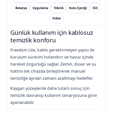
Havuz
Batarya
Uygulama
Teknik
Kutu İçeriği
SSS
si Kapağı
Video
Havuz Pompa
Günlük kullanım için kablosuz
temizlik konforu
Havuz
eri
Freedom Lite, kablo gerektirmeyen yapısı ile
kurulum sürecini hızlandırır ve havuz içinde
Jakuzi Sauna
hareket özgürlüğü sağlar. Zemin, duvar ve su
hattını tek cihazda birleştirerek manuel
temizliğe ayrılan zamanı azaltmayı hedefler.
Kartuş Filtreler
Kaygan yüzeylerde daha tutarlı sonuç için
Kuvars Cam
temizlik davranışı kullanım senaryosuna göre
ayarlanabilir.
Olimpik Havuz