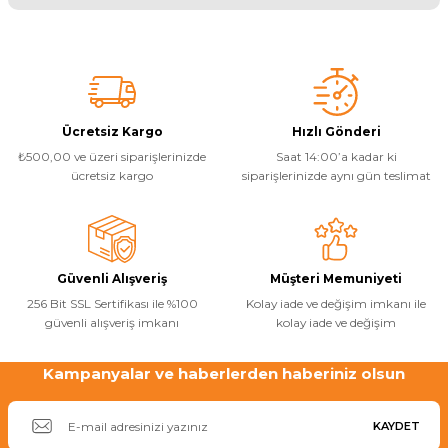
Bu ürünün fiyat bilgisi, resim, ürün açıklamalarında ve diğer
konularda yetersiz gördüğünüz noktaları öneri formunu kullanarak
tarafımıza iletebilirsiniz.
Görüş ve önerileriniz için teşekkür ederiz.
Ürün resmi kalitesiz, bozuk veya görüntülenemiyor.
Ücretsiz Kargo
Hızlı Gönderi
₺500,00 ve üzeri siparişlerinizde
Saat 14:00’a kadar ki
Ürün açıklamasında eksik bilgiler bulunuyor.
ücretsiz kargo
siparişlerinizde aynı gün teslimat
Ürün bilgilerinde hatalar bulunuyor.
Ürün fiyatı diğer sitelerden daha pahalı.
Bu ürüne benzer farklı alternatifler olmalı.
Güvenli Alışveriş
Müşteri Memuniyeti
256 Bit SSL Sertifikası ile %100
Kolay iade ve değişim imkanı ile
güvenli alışveriş imkanı
kolay iade ve değişim
Kampanyalar ve haberlerden haberiniz olsun
Gönder
KAYDET