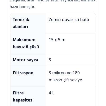
Değerler, ürün föyü ve satıcı sayfası baz alınarak
hazırlanmıştır.
Temizlik
Zemin duvar su hattı
alanları
Maksimum
15 x 5 m
havuz ölçüsü
Motor sayısı
3
Filtrasyon
3 mikron ve 180
mikron çift seviye
Filtre
4 L
kapasitesi