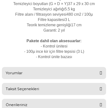
Temizleyici boyutları (G × D × Y)
37 x 29 x 30 cm
Temizleyici ağırlığı
5.5 kg
Filtre alanı / filtrasyon seviyesi
480 cm2 / 100μ
Yangın Pompası
Filtre kapasitesi
3 L
Teorik temizleme genişliği
17 cm
Garanti: 2 yıl
Pakete dahil olan aksesuarlar:
- Kontrol ünitesi
- 100µ ince kir için filtre tepsisi (3 L)
- Kontrol ünite bazası
Yorumlar
Taksit Seçenekleri
Bu ürüne ilk yorumu siz yapın!
Önerileriniz
Yorum Yaz