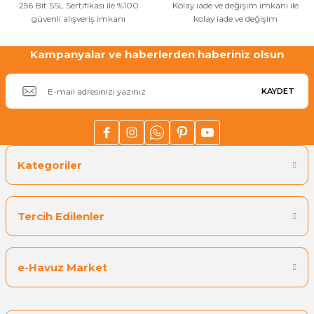
256 Bit SSL Sertifikası ile %100
Kolay iade ve değişim imkanı ile
Stokta Yok
güvenli alışveriş imkanı
kolay iade ve değişim
Tükendi
Zodiac
Kampanyalar ve haberlerden haberiniz olsun
Rt Serisi Tornax Havuz Robotu Paleti
KAYDET
₺ 3.561,14
₺ 3.026,97
Stokta Yok
Kategoriler
Tercih Edilenler
e-Havuz Market