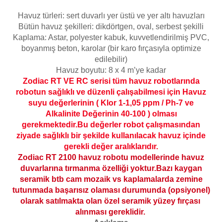
Endüstriyel Blower
Havuz türleri: sert duvarlı yer üstü ve yer altı havuzları
Havuz Kış Kimyasalı
Bütün havuz şekilleri: dikdörtgen, oval, serbest şekilli
Ayak Havuzu
Kaplama: Astar, polyester kabuk, kuvvetlendirilmiş PVC,
Kalsiyum Hipoklorit
boyanmış beton, karolar (bir karo fırçasıyla optimize
Bahçe Havuz
edilebilir)
ri
Havuz boyutu: 8 x 4 m’ye kadar
Süper Pool
Zodiac RT VE RC serisi tüm havuz robotlarında
alları
robotun sağlıklı ve düzenli çalışabilmesi için Havuz
suyu değerlerinin ( Klor 1-1,05 ppm / Ph-7 ve
Tuz
lmate Havuz Robotu Yedek
Alkalinite Değerinin 40-100 ) olması
ücre Temizleyici
alzemeleri
gerekmektedir.Bu değerler robot çalışmasından
ziyade sağlıklı bir şekilde kullanılacak havuz içinde
gerekli değer aralıklarıdır.
Dalgıç Pompa
Zodiac RT 2100 havuz robotu modellerinde havuz
duvarlarına tırmanma
özelliği
yoktur.Bazı kaygan
Dezenfeksiyon
seramik btb cam mozaik vs kaplamalarda zemine
tutunmada başarısız olaması durumunda (opsiyonel)
olarak satılmakta olan özel seramik yüzey fırçası
Havuz Güvenlik
alınması gereklidir.