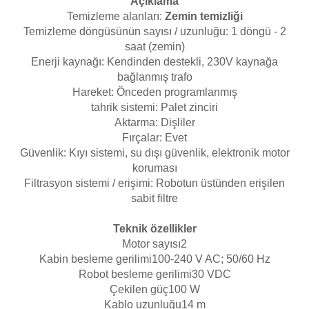
Açıklama
Temizleme alanları:
Zemin temizliği
Havuz
Temizleme döngüsünün sayısı / uzunluğu: 1 döngü - 2
si Kapağı
saat (zemin)
Enerji kaynağı: Kendinden destekli, 230V kaynağa
Havuz Pompa
bağlanmış trafo
Hareket: Önceden programlanmış
tahrik sistemi: Palet zinciri
Havuz
Aktarma: Dişliler
eri
Fırçalar: Evet
Güvenlik: Kıyı sistemi, su dışı güvenlik, elektronik motor
Jakuzi Sauna
koruması
Filtrasyon sistemi / erişimi: Robotun üstünden erişilen
sabit filtre
Kartuş Filtreler
Teknik özellikler
Motor sayısı
2
Kuvars Cam
Kabin besleme gerilimi
100-240 V AC; 50/60 Hz
Robot besleme gerilimi
30 VDC
Çekilen güç
100 W
Olimpik Havuz
Kablo uzunluğu
14 m