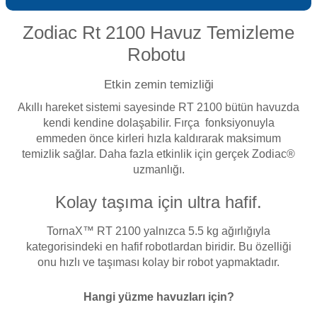
Sıvı Ph- Düşürücü
Gemaş Havuz
Zodiac Rt 2100 Havuz Temizleme
Havuz Vana
Toz Ph+ Yükseltici
Robotu
Wtr Havuz
Havuz Isıtma
Etkin zemin temizliği
Wtr Havuz Kimyasalları Setleri
Akıllı hareket sistemi sayesinde RT 2100 bütün havuzda
kendi kendine dolaşabilir. Fırça fonksiyonuyla
Yosun Öldürücü
Selenoid
Havuz Elektrik
emmeden önce kirleri hızla kaldırarak maksimum
alları
temizlik sağlar. Daha fazla etkinlik için gerçek Zodiac®
uzmanlığı.
Alkalinite Düşürücü
Havuz Sarf
Kolay taşıma için ultra hafif.
Ayak Dezenfektanı
TornaX™ RT 2100 yalnızca 5.5 kg ağırlığıyla
Havuz
kategorisindeki en hafif robotlardan biridir. Bu özelliği
 Perdeleri
e Pool Expert
onu hızlı ve taşıması kolay bir robot yapmaktadır.
Bahçe Süs Havuzu
Havuz Filtre
Hangi yüzme havuzları için?