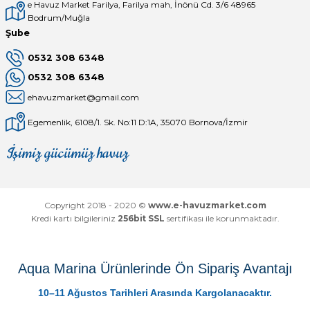
e Havuz Market Farilya, Farilya mah, İnönü Cd. 3/6 48965
Bodrum/Muğla
Şube
0532 308 6348
0532 308 6348
ehavuzmarket@gmail.com
Egemenlik, 6108/1. Sk. No:11 D:1A, 35070 Bornova/İzmir
İşimiz gücümüz havuz
Mağaza
Depomuz
Copyright 2018 - 2020 ©
www.e-havuzmarket.com
Kredi kartı bilgileriniz
256bit SSL
sertifikası ile korunmaktadır.
Aqua Marina Ürünlerinde Ön Sipariş Avantajı
10–11 Ağustos Tarihleri Arasında Kargolanacaktır.