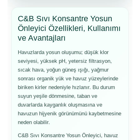
Havuz
si Kapağı
C&B Sıvı Konsantre Yosun
Önleyici Özellikleri, Kullanımı
Havuz Pompa
ve Avantajları
Havuzlarda yosun oluşumu; düşük klor
Havuz
eri
seviyesi, yüksek pH, yetersiz filtrasyon,
sıcak hava, yoğun güneş ışığı, yağmur
Jakuzi Sauna
sonrası organik yük ve havuz yüzeylerinde
biriken kirler nedeniyle hızlanır. Bu durum
suyun yeşile dönmesine, taban ve
Kartuş Filtreler
duvarlarda kayganlık oluşmasına ve
havuzun hijyenik görünümünü kaybetmesine
Kuvars Cam
neden olabilir.
C&B Sıvı Konsantre Yosun Önleyici, havuz
Olimpik Havuz