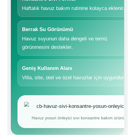
Endüstriyel Blower
Haftalık havuz bakım rutinine kolayca eklenir.
Havuz Kış Kimyasalı
Ayak Havuzu
Kalsiyum Hipoklorit
Berrak Su Görünümü
Bahçe Havuz
Havuz suyunun daha dengeli ve temiz
ri
Süper Pool
görünmesini destekler.
alları
Tuz
Geniş Kullanım Alanı
lmate Havuz Robotu Yedek
ücre Temizleyici
alzemeleri
Villa, site, otel ve özel havuzlar için uygundur.
Dalgıç Pompa
Dezenfeksiyon
Havuz yosun önleyici sıvı konsantre bakım ürünü
Havuz Güvenlik