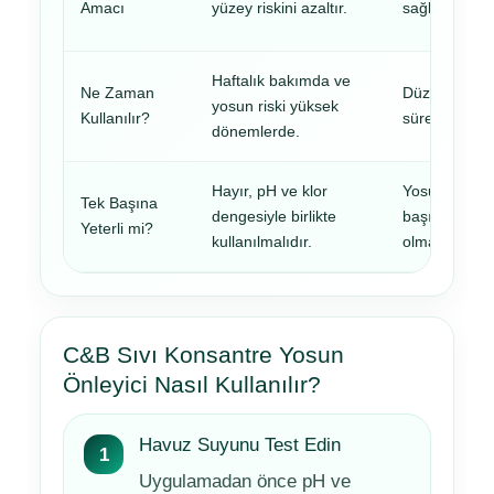
Amacı
yüzey riskini azaltır.
sağlar.
Haftalık bakımda ve
Ne Zaman
Düzenli deze
yosun riski yüksek
Kullanılır?
sürekli takip e
dönemlerde.
Hayır, pH ve klor
Yosun riskini
Tek Başına
dengesiyle birlikte
başına her z
Yeterli mi?
kullanılmalıdır.
olmayabilir.
C&B Sıvı Konsantre Yosun
Önleyici Nasıl Kullanılır?
Havuz Suyunu Test Edin
Uygulamadan önce pH ve