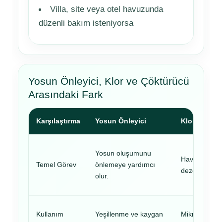
Villa, site veya otel havuzunda
düzenli bakım isteniyorsa
Yosun Önleyici, Klor ve Çöktürücü
Arasındaki Fark
Karşılaştırma
Yosun Önleyici
Klor
Yosun oluşumunu
Havuz suyun
Temel Görev
önlemeye yardımcı
dezenfeksiyo
olur.
Kullanım
Yeşillenme ve kaygan
Mikroorganiz