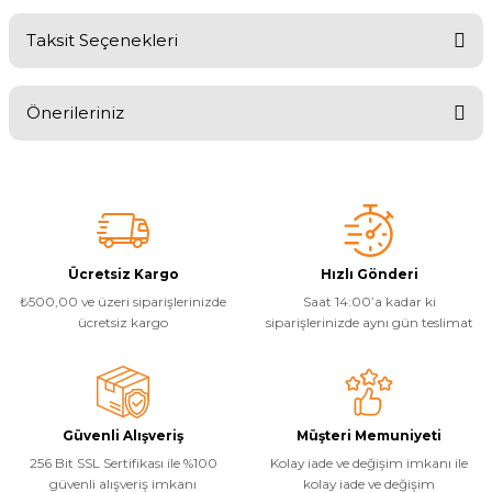
Taksit Seçenekleri
Bu ürüne ilk yorumu siz yapın!
Önerileriniz
Yorum Yaz
Bu ürünün fiyat bilgisi, resim, ürün açıklamalarında ve diğer
konularda yetersiz gördüğünüz noktaları öneri formunu kullanarak
tarafımıza iletebilirsiniz.
Görüş ve önerileriniz için teşekkür ederiz.
Ürün resmi kalitesiz, bozuk veya görüntülenemiyor.
Ücretsiz Kargo
Hızlı Gönderi
₺500,00 ve üzeri siparişlerinizde
Saat 14:00’a kadar ki
Ürün açıklamasında eksik bilgiler bulunuyor.
ücretsiz kargo
siparişlerinizde aynı gün teslimat
Ürün bilgilerinde hatalar bulunuyor.
Ürün fiyatı diğer sitelerden daha pahalı.
Bu ürüne benzer farklı alternatifler olmalı.
Güvenli Alışveriş
Müşteri Memuniyeti
256 Bit SSL Sertifikası ile %100
Kolay iade ve değişim imkanı ile
güvenli alışveriş imkanı
kolay iade ve değişim