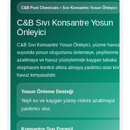
Sıvı Ph- Düşürücü
C&B Pool Chemicals • Sıvı Konsantre Yosun Önleyici
Gemaş Havuz
Havuz Vana
Toz Ph+ Yükseltici
C&B Sıvı Konsantre Yosun
Önleyici
Wtr Havuz
Havuz Isıtma
Wtr Havuz Kimyasalları Setleri
C&B Sıvı Konsantre Yosun Önleyici, yüzme havuzu
Yosun Öldürücü
suyunda yosun oluşumunu önlemeye, yeşillenme riskin
Selenoid
Havuz Elektrik
alları
azaltmaya ve havuz yüzeylerinde kaygan tabaka
oluşmasını kontrol altına almaya yardımcı olan konsant
Alkalinite Düşürücü
havuz kimyasalıdır.
Havuz Sarf
Ayak Dezenfektanı
Yosun Önleme Desteği
Havuz
Yeşil su ve kaygan yüzey riskini azaltmaya
 Perdeleri
e Pool Expert
yardımcı olur.
Bahçe Süs Havuzu
Havuz Filtre
Konsantre Sıvı Formül