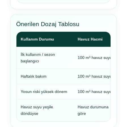
Önerilen Dozaj Tablosu
Kullanım Durumu
Havuz Hacmi
Ön
İlk kullanım / sezon
100 m³ havuz suyu
Ya
başlangıcı
Haftalık bakım
100 m³ havuz suyu
Ya
Yosun riski yüksek dönem
100 m³ havuz suyu
Ba
Havuz suyu yeşile
Havuz durumuna
Ön
döndüyse
göre
ba