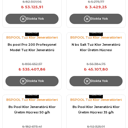
₺ 82.301,96
₺ 5.275,77
₺ 53.125,91
₺ 3.429,25
Havuz
si Kapağı
Stokta Yok
Stokta Yok
Havuz Pompa
Tükendi
Tükendi
BSPOOL Tuz Klor Jeneratörleri
BSPOOL Tuz Klor Jeneratörleri
Bs pool Pro 200 Profesyonel
N bs Salt Tuz Klor Jeneratörü
Havuz
Model Tuz Klor Jeneratörü
Klor Üretim Hücresi
eri
₺ 856.652,57
₺ 56.384,75
Jakuzi Sauna
₺ 535.407,86
₺ 45.107,80
Stokta Yok
Stokta Yok
Kartuş Filtreler
Tükendi
Tükendi
BSPOOL Tuz Klor Jeneratörleri
BSPOOL Tuz Klor Jeneratörleri
Kuvars Cam
Bs Pool Klor Jeneratörü Klor
Bs Pool Klor Jeneratörü Klor
Üretim Hücresi 50 g/h
Üretim Hücresi 35 g/h
Olimpik Havuz
₺ 182.673,41
₺ 92.325,91