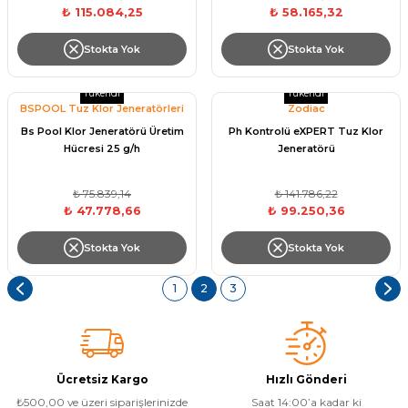
₺ 115.084,25
₺ 58.165,32
Stokta Yok
Stokta Yok
Yangın Pompası
Tükendi
Tükendi
BSPOOL Tuz Klor Jeneratörleri
Zodiac
Bs Pool Klor Jeneratörü Üretim
Ph Kontrolü eXPERT Tuz Klor
Hücresi 25 g/h
Jeneratörü
₺ 75.839,14
₺ 141.786,22
₺ 47.778,66
₺ 99.250,36
Stokta Yok
Stokta Yok
1
2
3
Ücretsiz Kargo
Hızlı Gönderi
₺500,00 ve üzeri siparişlerinizde
Saat 14:00’a kadar ki