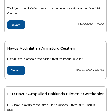
Sıvı Ph- Düşürücü
Türkiye'nin en büyük havuz malzemeleri ve ekipmanları üreticisi
Gemaş Havuz
Havuz Vana
Gemaş
Toz Ph+ Yükseltici
14-03-2020
19:14:08
Devamı
Wtr Havuz
Havuz Isıtma
Wtr Havuz Kimyasalları Setleri
Yosun Öldürücü
Selenoid
Havuz Elektrik
Havuz Aydınlatma Armatürü Çeşitleri
alları
Havuz aydınlatma armatürleri fiyat ve model bilgileri
Alkalinite Düşürücü
Havuz Sarf
06-03-2020
23:27:58
Devamı
Ayak Dezenfektanı
Havuz
 Perdeleri
e Pool Expert
LED Havuz Ampulleri Hakkında Bilmeniz Gerekenler
Bahçe Süs Havuzu
Havuz Filtre
LED havuz aydınlatma ampulleri ekonomik fiyatlar yüksek ışık
gücü