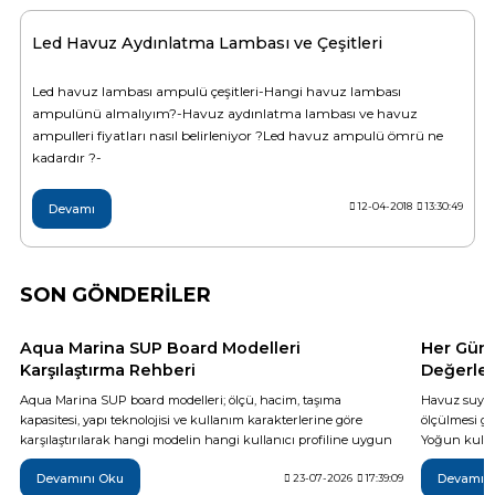
Led Havuz Aydınlatma Lambası ve Çeşitleri
Yangın Pompası
Led havuz lambası ampulü çeşitleri-Hangi havuz lambası
ampulünü almalıyım?-Havuz aydınlatma lambası ve havuz
ampulleri fiyatları nasıl belirleniyor ?Led havuz ampulü ömrü ne
kadardır ?-
12-04-2018
13:30:49
Devamı
SON GÖNDERİLER
Aqua Marina SUP Board Modelleri
Her Gün 
Karşılaştırma Rehberi
Değerler
Aqua Marina SUP board modelleri; ölçü, hacim, taşıma
Havuz suyun
kapasitesi, yapı teknolojisi ve kullanım karakterlerine göre
ölçülmesi ge
karşılaştırılarak hangi modelin hangi kullanıcı profiline uygun
Yoğun kullan
olduğu teknik verilerle açıklanıyor. Breeze, Vapor, Fusion,
da günlük t
Devamını Oku
Devamın
Monster, Hyper, Coral, Nexus ve Flare modelleri arasındaki temel
23-07-2026
17:39:09
yöntemi, ide