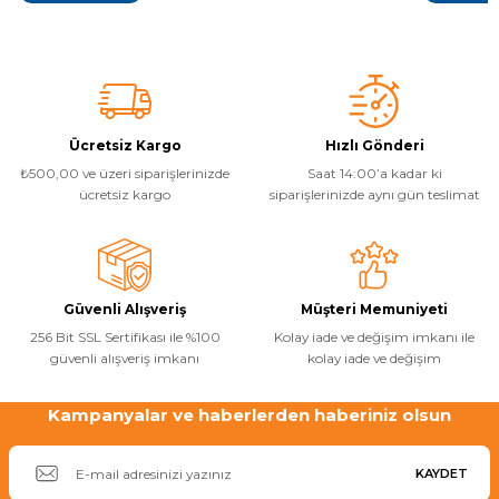
farkları inceleyerek ihtiyaçlarınıza en uygun şişme SUP board'u
sonrası yapı
daha bilinçli seçebilirsiniz.
temel adımla
Ücretsiz Kargo
Hızlı Gönderi
₺500,00 ve üzeri siparişlerinizde
Saat 14:00’a kadar ki
ücretsiz kargo
siparişlerinizde aynı gün teslimat
Güvenli Alışveriş
Müşteri Memuniyeti
256 Bit SSL Sertifikası ile %100
Kolay iade ve değişim imkanı ile
güvenli alışveriş imkanı
kolay iade ve değişim
Kampanyalar ve haberlerden haberiniz olsun
KAYDET