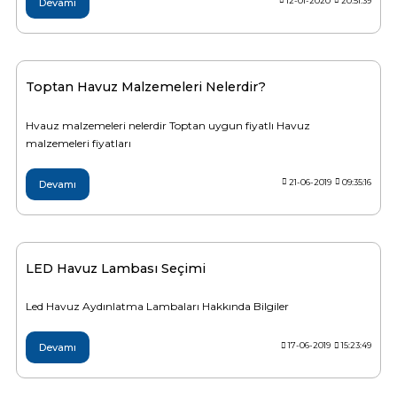
12-01-2020
20:51:39
Devamı
Havuz
si Kapağı
Toptan Havuz Malzemeleri Nelerdir?
Havuz Pompa
Hvauz malzemeleri nelerdir Toptan uygun fiyatlı Havuz
malzemeleri fiyatları
Havuz
eri
21-06-2019
09:35:16
Devamı
Jakuzi Sauna
LED Havuz Lambası Seçimi
Kartuş Filtreler
Led Havuz Aydınlatma Lambaları Hakkında Bilgiler
Kuvars Cam
17-06-2019
15:23:49
Devamı
Olimpik Havuz