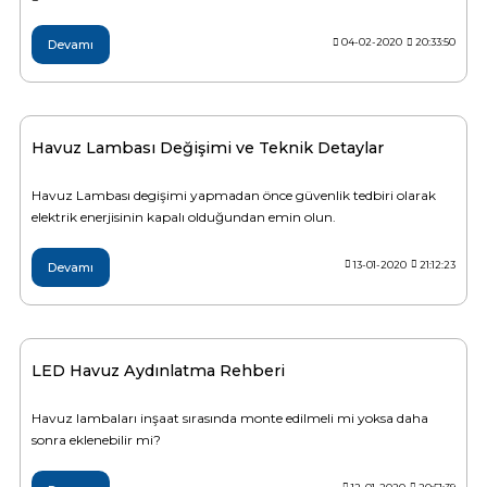
Endüstriyel Blower
Havuz Kış Kimyasalı
04-02-2020
20:33:50
Devamı
Ayak Havuzu
Kalsiyum Hipoklorit
Bahçe Havuz
ri
Havuz Lambası Değişimi ve Teknik Detaylar
Süper Pool
alları
Havuz Lambası degişimi yapmadan önce güvenlik tedbiri olarak
elektrik enerjisinin kapalı olduğundan emin olun.
Tuz
lmate Havuz Robotu Yedek
ücre Temizleyici
alzemeleri
13-01-2020
21:12:23
Devamı
Dalgıç Pompa
LED Havuz Aydınlatma Rehberi
Dezenfeksiyon
Havuz lambaları inşaat sırasında monte edilmeli mi yoksa daha
sonra eklenebilir mi?
Havuz Güvenlik