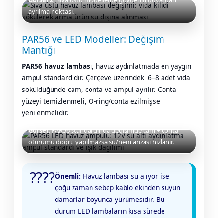
ayrılma noktası.
PAR56 ve LED Modeller: Değişim
Mantığı
PAR56 havuz lambası
, havuz aydınlatmada en yaygın
ampul standardıdır. Çerçeve üzerindeki 6–8 adet vida
söküldüğünde cam, conta ve ampul ayrılır. Conta
yüzeyi temizlenmeli, O-ring/conta ezilmişse
yenilenmelidir.
Görsel:
PAR56 standardında değişimde cam + conta
oturumu doğru yapılmazsa su/nem arızası hızlanır.
????
Önemli:
Havuz lambası su alıyor ise
çoğu zaman sebep kablo ekinden suyun
damarlar boyunca yürümesidir. Bu
durum LED lambaların kısa sürede