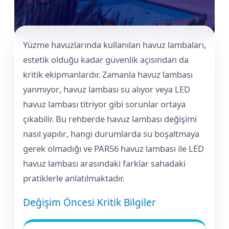
Havuz Trafoları
Havuz Merdiven
Hayward Havuz
Yosun Önleyici
Gemaş Tuz
Gemaş %90 Tablet Klor
Ayak Dezenfektanı
Havuz Sıvı Klor
Havuz Filtreleri
Krom Led
örü
ları
Yüzme havuzlarında kullanılan
havuz lambaları
,
Havuz Suyu Parlatıcı
Beatbot Havuz
Gemaş hazır kimyasal bakım seti
Demir ve Setlik Giderici
Havuz Bağlı Klor Giderici
estetik olduğu kadar güvenlik açısından da
Havuz Dip
Lamba Yedek
eri
 Düşürücü Dozaj Pompası
kritik ekipmanlardır. Zamanla
havuz lambası
Çöktürücü
Gemaş Multi Tablet Klor 200 gr
Havuz Suyu Bağlı Klor Giderici
Havuz İyon Baglayıcı
yanmıyor
,
havuz lambası su alıyor
veya
LED
Bwt Havuz Robotları
Havuz Besi
Zodiac Tuz
havuz lambası titriyor
gibi sorunlar ortaya
Havuz PH
Kalsiyum Hipoklorit %65 Klor
Havuz Kışlık Bakım Ürünü
Süs Havuzu
örü
z
Spino Havuz
çıkabilir. Bu rehberde
havuz lambası değişimi
nasıl yapılır
, hangi durumlarda su boşaltmaya
Kum Filtresi Temizleyici
Havuz Sıvı Ph Düşürücü
Abs Skimmer
Sıvı pH Düşürücü
gerek olmadığı ve
PAR56 havuz lambası
ile
LED
Multi %90 Tablet Klor
Havuz Toz Ph+ Yükseltici
Havuz Dozaj
havuz lambası
arasındaki farklar sahadaki
pH Yükseltici
pratiklerle anlatılmaktadır.
Sıvı Asit Hidroklorik
Selenoid Havuz Kimyasalları setle
İyon Bağlayıcı
Mspa Jakuzi
Değişim Öncesi Kritik Bilgiler
Sıvı Klor Sodyum Hipoklorit
ik
Su Sporları Dünyası