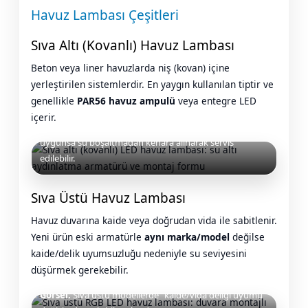
Havuz Lambası Çeşitleri
Havuz
si Kapağı
Sıva Altı (Kovanlı) Havuz Lambası
Beton veya liner havuzlarda niş (kovan) içine
Havuz Pompa
yerleştirilen sistemlerdir. En yaygın kullanılan tiptir ve
genellikle
PAR56 havuz ampulü
veya entegre LED
içerir.
Havuz
Görsel:
Sıva altı (kovanlı) armatürler, kablo payı
eri
uygunsa su boşaltmadan kenara alınarak servis
edilebilir.
Jakuzi Sauna
Sıva Üstü Havuz Lambası
Kartuş Filtreler
Havuz duvarına kaide veya doğrudan vida ile sabitlenir.
Yeni ürün eski armatürle
aynı marka/model
değilse
kaide/delik uyumsuzluğu nedeniyle su seviyesini
Kuvars Cam
düşürmek gerekebilir.
Görsel:
Sıva üstü modellerde “kaide/vida deliği uyumu”
Olimpik Havuz