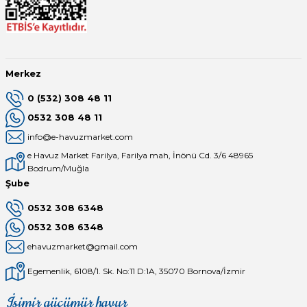
Merkez
0 (532) 308 48 11
0532 308 48 11
info@e-havuzmarket.com
e Havuz Market Farilya, Farilya mah, İnönü Cd. 3/6 48965
Bodrum/Muğla
Şube
0532 308 6348
0532 308 6348
ehavuzmarket@gmail.com
Egemenlik, 6108/1. Sk. No:11 D:1A, 35070 Bornova/İzmir
İşimiz gücümüz havuz
Mağaza