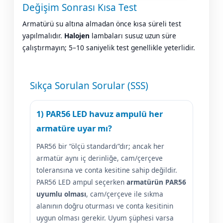
Değişim Sonrası Kısa Test
Armatürü su altına almadan önce kısa süreli test
yapılmalıdır.
Halojen
lambaları susuz uzun süre
çalıştırmayın; 5–10 saniyelik test genellikle yeterlidir.
Sıkça Sorulan Sorular (SSS)
1) PAR56 LED havuz ampulü her
armatüre uyar mı?
PAR56 bir “ölçü standardı”dır; ancak her
armatür aynı iç derinliğe, cam/çerçeve
toleransına ve conta kesitine sahip değildir.
PAR56 LED ampul seçerken
armatürün PAR56
uyumlu olması
, cam/çerçeve ile sıkma
alanının doğru oturması ve conta kesitinin
uygun olması gerekir. Uyum şüphesi varsa