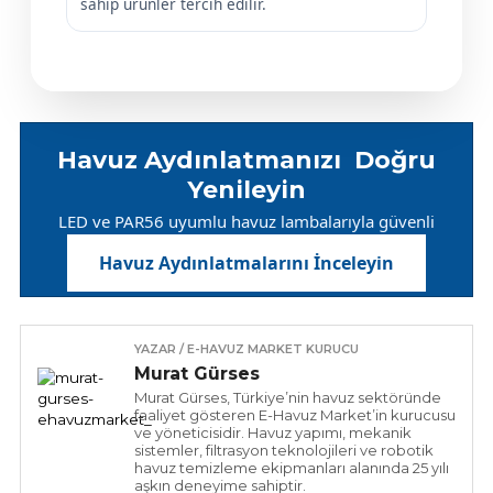
sahip ürünler tercih edilir.
Havuz Aydınlatmanızı Doğru
Yenileyin
LED ve PAR56 uyumlu havuz lambalarıyla güvenli
ve sorunsuz değişim seçeneklerini keşfedin.
Havuz Aydınlatmalarını İnceleyin
YAZAR / E-HAVUZ MARKET KURUCU
Murat Gürses
Murat Gürses, Türkiye’nin havuz sektöründe
faaliyet gösteren E-Havuz Market’in kurucusu
ve yöneticisidir. Havuz yapımı, mekanik
sistemler, filtrasyon teknolojileri ve robotik
havuz temizleme ekipmanları alanında 25 yılı
aşkın deneyime sahiptir.