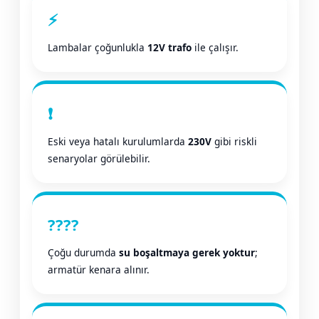
Sıvı Ph- Düşürücü
⚡
Gemaş Havuz
Havuz Vana
Lambalar çoğunlukla
12V trafo
ile çalışır.
Toz Ph+ Yükseltici
Wtr Havuz
Havuz Isıtma
Wtr Havuz Kimyasalları Setleri
❗
Yosun Öldürücü
Selenoid
Havuz Elektrik
Eski veya hatalı kurulumlarda
230V
gibi riskli
alları
senaryolar görülebilir.
Alkalinite Düşürücü
Havuz Sarf
????
Ayak Dezenfektanı
Havuz
 Perdeleri
Çoğu durumda
su boşaltmaya gerek yoktur
;
e Pool Expert
armatür kenara alınır.
Bahçe Süs Havuzu
Havuz Filtre