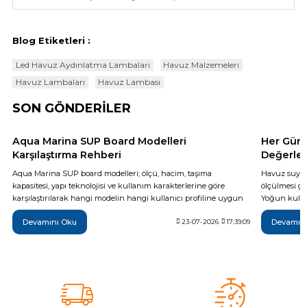
Blog Etiketleri :
Led Havuz Aydınlatma Lambaları
Havuz Malzemeleri
Havuz Lambaları
Havuz Lambası
SON GÖNDERİLER
Aqua Marina SUP Board Modelleri
Her Gün 
Karşılaştırma Rehberi
Değerler
Aqua Marina SUP board modelleri; ölçü, hacim, taşıma
Havuz suyun
kapasitesi, yapı teknolojisi ve kullanım karakterlerine göre
ölçülmesi ge
karşılaştırılarak hangi modelin hangi kullanıcı profiline uygun
Yoğun kullan
olduğu teknik verilerle açıklanıyor. Breeze, Vapor, Fusion,
da günlük t
Devamını Oku
Devamın
Monster, Hyper, Coral, Nexus ve Flare modelleri arasındaki temel
23-07-2026
17:39:09
yöntemi, ide
farkları inceleyerek ihtiyaçlarınıza en uygun şişme SUP board'u
sonrası yapı
daha bilinçli seçebilirsiniz.
temel adımla