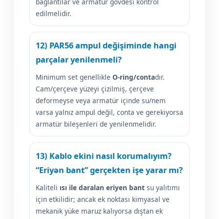
bağlantılar ve armatür gövdesi kontrol
edilmelidir.
12) PAR56 ampul değişiminde hangi
parçalar yenilenmeli?
Minimum set genellikle
O-ring/conta
dır.
Cam/çerçeve yüzeyi çizilmiş, çerçeve
deformeyse veya armatür içinde su/nem
varsa yalnız ampul değil, conta ve gerekiyorsa
armatür bileşenleri de yenilenmelidir.
13) Kablo ekini nasıl korumalıyım?
“Eriyən bant” gerçekten işe yarar mı?
Kaliteli
ısı ile daralan eriyen bant
su yalıtımı
için etkilidir; ancak ek noktası kimyasal ve
mekanik yüke maruz kalıyorsa dıştan ek