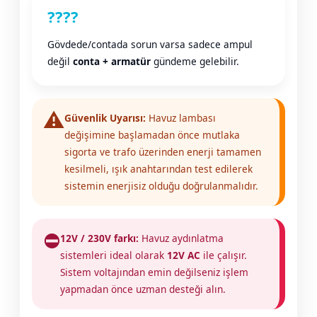
Endüstriyel Blower
????️
Havuz Kış Kimyasalı
Gövdede/contada sorun varsa sadece ampul
Ayak Havuzu
değil
conta + armatür
gündeme gelebilir.
Kalsiyum Hipoklorit
Bahçe Havuz
ri
Süper Pool
⚠️
Güvenlik Uyarısı:
Havuz lambası
alları
değişimine başlamadan önce mutlaka
sigorta ve trafo üzerinden enerji tamamen
Tuz
lmate Havuz Robotu Yedek
kesilmeli, ışık anahtarından test edilerek
ücre Temizleyici
alzemeleri
sistemin enerjisiz olduğu doğrulanmalıdır.
Dalgıç Pompa
⛔
12V / 230V farkı:
Havuz aydınlatma
Dezenfeksiyon
sistemleri ideal olarak
12V AC
ile çalışır.
Sistem voltajından emin değilseniz işlem
yapmadan önce uzman desteği alın.
Havuz Güvenlik