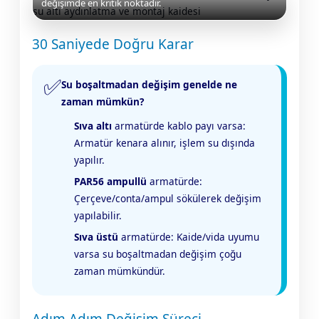
değişimde en kritik noktadır.
30 Saniyede Doğru Karar
Yangın Pompası
✅
Su boşaltmadan değişim genelde ne
zaman mümkün?
Sıva altı
armatürde kablo payı varsa:
Armatür kenara alınır, işlem su dışında
yapılır.
PAR56 ampullü
armatürde:
Çerçeve/conta/ampul sökülerek değişim
yapılabilir.
Sıva üstü
armatürde: Kaide/vida uyumu
varsa su boşaltmadan değişim çoğu
zaman mümkündür.
Adım Adım Değişim Süreci