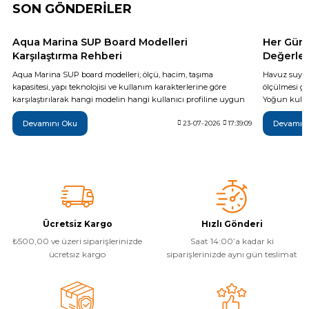
SON GÖNDERİLER
Sıvı Ph- Düşürücü
Gemaş Havuz
Havuz Vana
Aqua Marina SUP Board Modelleri
Her Gün 
Toz Ph+ Yükseltici
Karşılaştırma Rehberi
Değerler
Aqua Marina SUP board modelleri; ölçü, hacim, taşıma
Havuz suyun
Wtr Havuz
Havuz Isıtma
Wtr Havuz Kimyasalları Setleri
kapasitesi, yapı teknolojisi ve kullanım karakterlerine göre
ölçülmesi ge
karşılaştırılarak hangi modelin hangi kullanıcı profiline uygun
Yoğun kullan
olduğu teknik verilerle açıklanıyor. Breeze, Vapor, Fusion,
da günlük t
Yosun Öldürücü
Devamını Oku
Devamın
Monster, Hyper, Coral, Nexus ve Flare modelleri arasındaki temel
23-07-2026
17:39:09
yöntemi, ide
Selenoid
Havuz Elektrik
farkları inceleyerek ihtiyaçlarınıza en uygun şişme SUP board'u
sonrası yapı
alları
daha bilinçli seçebilirsiniz.
temel adımla
Alkalinite Düşürücü
Havuz Sarf
Ayak Dezenfektanı
Ücretsiz Kargo
Hızlı Gönderi
Havuz
₺500,00 ve üzeri siparişlerinizde
Saat 14:00’a kadar ki
 Perdeleri
e Pool Expert
ücretsiz kargo
siparişlerinizde aynı gün teslimat
Bahçe Süs Havuzu
Havuz Filtre