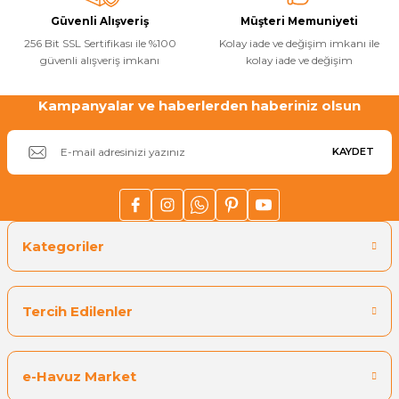
Endüstriyel Blower
Güvenli Alışveriş
Müşteri Memuniyeti
Havuz Kış Kimyasalı
256 Bit SSL Sertifikası ile %100
Kolay iade ve değişim imkanı ile
Ayak Havuzu
güvenli alışveriş imkanı
kolay iade ve değişim
Kalsiyum Hipoklorit
Bahçe Havuz
Kampanyalar ve haberlerden haberiniz olsun
ri
Süper Pool
alları
KAYDET
Tuz
lmate Havuz Robotu Yedek
ücre Temizleyici
alzemeleri
Kategoriler
Dalgıç Pompa
Tercih Edilenler
Dezenfeksiyon
e-Havuz Market
Havuz Güvenlik