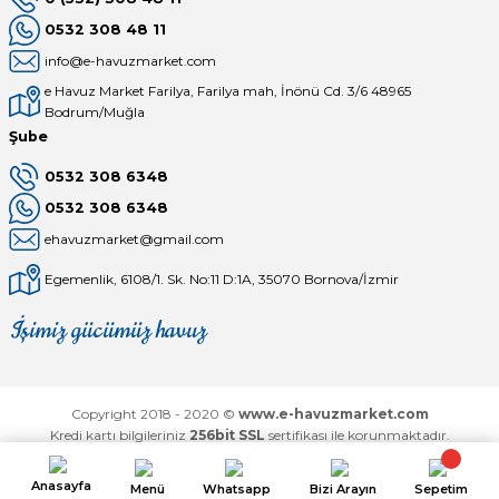
0532 308 48 11
info@e-havuzmarket.com
Yangın Pompası
e Havuz Market Farilya, Farilya mah, İnönü Cd. 3/6 48965
Bodrum/Muğla
Şube
0532 308 6348
0532 308 6348
ehavuzmarket@gmail.com
Egemenlik, 6108/1. Sk. No:11 D:1A, 35070 Bornova/İzmir
İşimiz gücümüz havuz
Mağaza
Depomuz
Copyright 2018 - 2020 ©
www.e-havuzmarket.com
Kredi kartı bilgileriniz
256bit SSL
sertifikası ile korunmaktadır.
Anasayfa
Menü
Whatsapp
Bizi Arayın
Sepetim
ideasoft
ile
e-