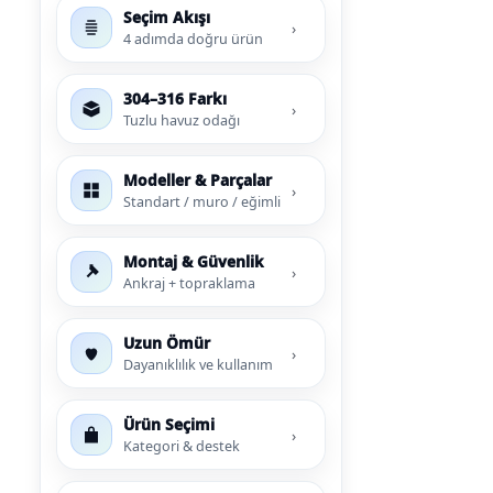
Endüstriyel Blower
Seçim Akışı
›
4 adımda doğru ürün
Havuz Kış Kimyasalı
Ayak Havuzu
304–316 Farkı
Kalsiyum Hipoklorit
›
Tuzlu havuz odağı
Bahçe Havuz
ri
Süper Pool
Modeller & Parçalar
alları
›
Standart / muro / eğimli
Tuz
lmate Havuz Robotu Yedek
Montaj & Güvenlik
ücre Temizleyici
alzemeleri
›
Ankraj + topraklama
Dalgıç Pompa
Uzun Ömür
›
Dayanıklılık ve kullanım
Dezenfeksiyon
Ürün Seçimi
›
Kategori & destek
Havuz Güvenlik