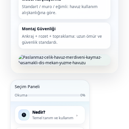
Sıvı Ph- Düşürücü
Standart / muro / eğimli: havuz kullanım
Gemaş Havuz
alışkanlığına göre.
Havuz Vana
Toz Ph+ Yükseltici
Montaj Güvenliği
Wtr Havuz
Havuz Isıtma
Wtr Havuz Kimyasalları Setleri
Ankraj + rozet + topraklama: uzun ömür ve
güvenlik standardı.
Yosun Öldürücü
Selenoid
Havuz Elektrik
alları
Alkalinite Düşürücü
Havuz Sarf
Seçim Paneli
Ayak Dezenfektanı
Okuma
0%
Havuz
 Perdeleri
e Pool Expert
Nedir?
›
Bahçe Süs Havuzu
Temel tanım ve kullanım
Havuz Filtre