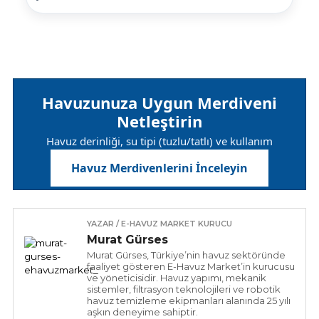
Havuzunuza Uygun Merdiveni
Netleştirin
Havuz derinliği, su tipi (tuzlu/tatlı) ve kullanım
yoğunluğuna göre doğru modeli seçin.
Havuz Merdivenlerini İnceleyin
YAZAR / E-HAVUZ MARKET KURUCU
Murat Gürses
Murat Gürses, Türkiye’nin havuz sektöründe
faaliyet gösteren E-Havuz Market’in kurucusu
ve yöneticisidir. Havuz yapımı, mekanik
sistemler, filtrasyon teknolojileri ve robotik
havuz temizleme ekipmanları alanında 25 yılı
aşkın deneyime sahiptir.