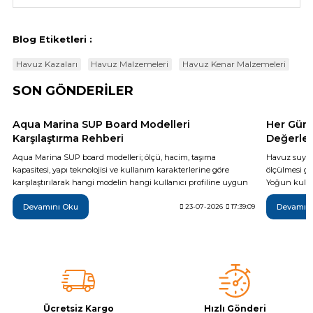
Blog Etiketleri :
Havuz Kazaları
Havuz Malzemeleri
Havuz Kenar Malzemeleri
SON GÖNDERİLER
Aqua Marina SUP Board Modelleri
Her Gün 
Karşılaştırma Rehberi
Değerler
Aqua Marina SUP board modelleri; ölçü, hacim, taşıma
Havuz suyun
kapasitesi, yapı teknolojisi ve kullanım karakterlerine göre
ölçülmesi ge
karşılaştırılarak hangi modelin hangi kullanıcı profiline uygun
Yoğun kullan
olduğu teknik verilerle açıklanıyor. Breeze, Vapor, Fusion,
da günlük t
Devamını Oku
Devamın
Monster, Hyper, Coral, Nexus ve Flare modelleri arasındaki temel
23-07-2026
17:39:09
yöntemi, ide
farkları inceleyerek ihtiyaçlarınıza en uygun şişme SUP board'u
sonrası yapı
daha bilinçli seçebilirsiniz.
temel adımla
Ücretsiz Kargo
Hızlı Gönderi