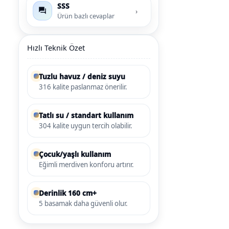
SSS
›
Havuz
Ürün bazlı cevaplar
si Kapağı
Hızlı Teknik Özet
Havuz Pompa
Tuzlu havuz / deniz suyu
316 kalite paslanmaz önerilir.
Havuz
eri
Tatlı su / standart kullanım
Jakuzi Sauna
304 kalite uygun tercih olabilir.
Çocuk/yaşlı kullanım
Kartuş Filtreler
Eğimli merdiven konforu artırır.
Kuvars Cam
Derinlik 160 cm+
5 basamak daha güvenli olur.
Olimpik Havuz