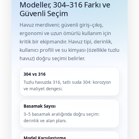
Modeller, 304–316 Farkı ve
Havuz Trafoları
Havuz Merdiven
Hayward Havuz
Güvenli Seçim
Yosun Önleyici
Gemaş Tuz
Gemaş %90 Tablet Klor
Ayak Dezenfektanı
Havuz Sıvı Klor
Havuz Filtreleri
Krom Led
örü
Havuz merdiveni; güvenli giriş–çıkış,
ları
Havuz Suyu Parlatıcı
Beatbot Havuz
Gemaş hazır kimyasal bakım seti
Demir ve Setlik Giderici
Havuz Bağlı Klor Giderici
ergonomi ve uzun ömürlü kullanım için
Havuz Dip
kritik bir ekipmandır. Havuz tipi, derinlik,
Lamba Yedek
eri
 Düşürücü Dozaj Pompası
Çöktürücü
Gemaş Multi Tablet Klor 200 gr
Havuz Suyu Bağlı Klor Giderici
Havuz İyon Baglayıcı
kullanıcı profili ve su kimyası (özellikle tuzlu
Bwt Havuz Robotları
havuz) doğru seçimi belirler.
Havuz Besi
Zodiac Tuz
Havuz PH
Kalsiyum Hipoklorit %65 Klor
Havuz Kışlık Bakım Ürünü
Süs Havuzu
örü
z
Spino Havuz
304 vs 316
Kum Filtresi Temizleyici
Havuz Sıvı Ph Düşürücü
Abs Skimmer
Tuzlu havuzda 316, tatlı suda 304: korozyon
Sıvı pH Düşürücü
ve maliyet dengesi.
Multi %90 Tablet Klor
Havuz Toz Ph+ Yükseltici
Havuz Dozaj
pH Yükseltici
Basamak Sayısı
Sıvı Asit Hidroklorik
Selenoid Havuz Kimyasalları setle
3–5 basamak aralığında doğru seçim:
İyon Bağlayıcı
Mspa Jakuzi
derinlik ve alan planı.
Sıvı Klor Sodyum Hipoklorit
ik
Su Sporları Dünyası
Model Karşılaştırma