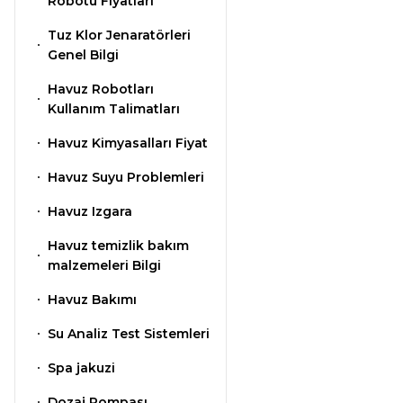
Klor Jeneratörü
Robotu Fiyatları
Nozulları
Süs Havuzu
Tuz Klor Jenaratörleri
Havuz PH
Spino Havuz
Aydınlatma
Genel Bilgi
Düşürücü Toz
Robotları
Abs Skimmer
Havuz Robotları
Kullanım Talimatları
Sıvı pH Düşürücü
Havuz Dozaj
Havuz Kimyasalları Fiyat
Sistemleri
Havuz Suyu Problemleri
pH Yükseltici
Havuz Izgara
Mspa Jakuzi
Havuz temizlik bakım
İyon Bağlayıcı
malzemeleri Bilgi
Su Sporları Dünyası
Havuz Bakımı
Kostik
Su Analiz Test Sistemleri
Havuz Vana
Spa jakuzi
Boru Fittings
Gemaş Havuz
Dozaj Pompası