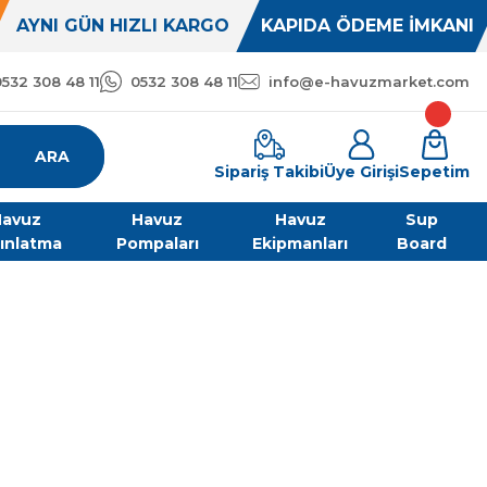
AYNI GÜN HIZLI KARGO
KAPIDA ÖDEME İMKANI
0532 308 48 11
0532 308 48 11
info@e-havuzmarket.com
ARA
Sipariş Takibi
Üye Girişi
Sepetim
avuz
Havuz
Havuz
Sup
ınlatma
Pompaları
Ekipmanları
Board