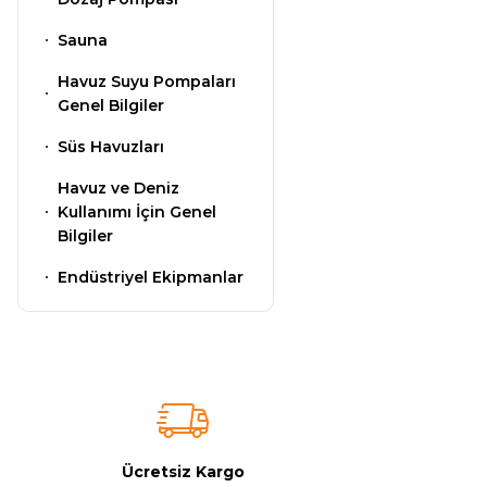
Kimyasalları
Sauna
Havuz Isıtma
Sistemleri
Havuz Suyu Pompaları
Wtr Havuz
Genel Bilgiler
Kimyasalları
Süs Havuzları
Havuz Elektrik
Panoları
Havuz ve Deniz
Selenoid
Kullanımı İçin Genel
Havuz Kimyasalları
Bilgiler
Havuz Sarf
Endüstriyel Ekipmanlar
Malzemeleri
Alkalinite Düşürücü
Havuz
Ayak Dezenfektanı
Şelaleleri Su Perdeleri
e Pool Expert
Ücretsiz Kargo
Bahçe Süs Havuzu