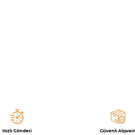
Toz Ph+ Yükseltici
Wtr Havuz Kimyasalları Setleri
Yosun Öldürücü
Hızlı Gönderi
Güvenli Alışveri