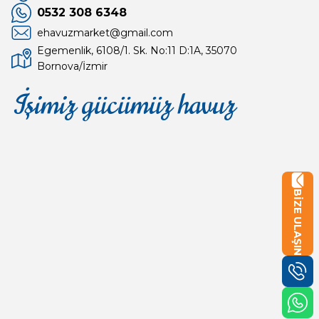
0532 308 6348
ehavuzmarket@gmail.com
Egemenlik, 6108/1. Sk. No:11 D:1A, 35070
Bornova/İzmir
İşimiz gücümüz havuz
Mağaza
Depomuz
BİZE ULAŞIN