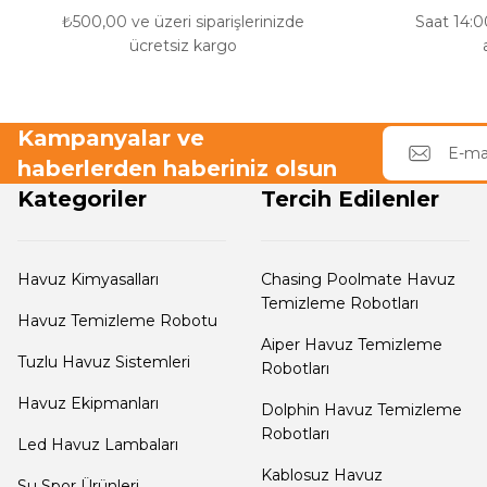
₺500,00 ve üzeri siparişlerinizde
Saat 14:00
ücretsiz kargo
Havuz Filtre
Endüstriyel Blower
Temizleyici
Kampanyalar ve
Ayak Havuzu
haberlerden haberiniz olsun
Havuz Kış Kimyasalı
Kategoriler
Tercih Edilenler
Bahçe
Kalsiyum Hipoklorit
Havuz Duş Sistemleri
Havuz Kimyasalları
Chasing Poolmate Havuz
Temizleme Robotları
Havuz Temizleme Robotu
Süper
Aiper Havuz Temizleme
Pool Havuz Kimyasalları
Tuzlu Havuz Sistemleri
Robotları
Chasing Poolmate Havuz Robotu Yedek
Havuz Ekipmanları
Dolphin Havuz Temizleme
Parça Sarf Malzemeleri
Robotları
Tuz
Led Havuz Lambaları
Jenaratörü Hücre Temizleyici
Kablosuz Havuz
Su Spor Ürünleri