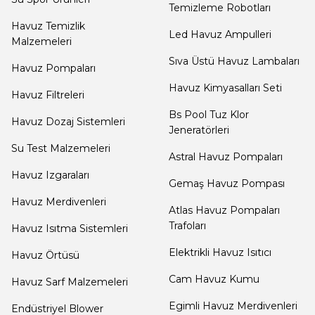
Dalgıç Pompa
Temizleme Robotları
Havuz Temizlik
Led Havuz Ampulleri
Malzemeleri
Dezenfeksiyon
Sıva Üstü Havuz Lambaları
Havuz Pompaları
Sistemleri
Havuz Kimyasalları Seti
Havuz Filtreleri
Bs Pool Tuz Klor
Havuz Dozaj Sistemleri
Havuz Güvenlik
Jeneratörleri
Su Test Malzemeleri
Astral Havuz Pompaları
Havuz Izgaraları
Havuz
Gemaş Havuz Pompası
Makine Dairesi Kapağı
Havuz Merdivenleri
Atlas Havuz Pompaları
Trafoları
Havuz Isıtma Sistemleri
Havuz Pompa
Elektrikli Havuz Isıtıcı
Havuz Örtüsü
Sehpa
Cam Havuz Kumu
Havuz Sarf Malzemeleri
Egimli Havuz Merdivenleri
Endüstriyel Blower
Havuz