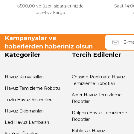
₺500,00 ve üzeri siparişlerinizde
Saat 14:00
e Pool Expert
ücretsiz kargo
Endüstriyel Blower
Havuz Filtre
Temizleyici
Kampanyalar ve
Ayak Havuzu
haberlerden haberiniz olsun
Kategoriler
Tercih Edilenler
Havuz Kış Kimyasalı
Bahçe
Havuz Duş Sistemleri
Havuz Kimyasalları
Chasing Poolmate Havuz
Kalsiyum Hipoklorit
Temizleme Robotları
Havuz Temizleme Robotu
Aiper Havuz Temizleme
Tuzlu Havuz Sistemleri
Robotları
Süper
Chasing Poolmate Havuz Robotu Yedek
Pool Havuz Kimyasalları
Havuz Ekipmanları
Dolphin Havuz Temizleme
Parça Sarf Malzemeleri
Robotları
Led Havuz Lambaları
Kablosuz Havuz
Tuz
Su Spor Ürünleri