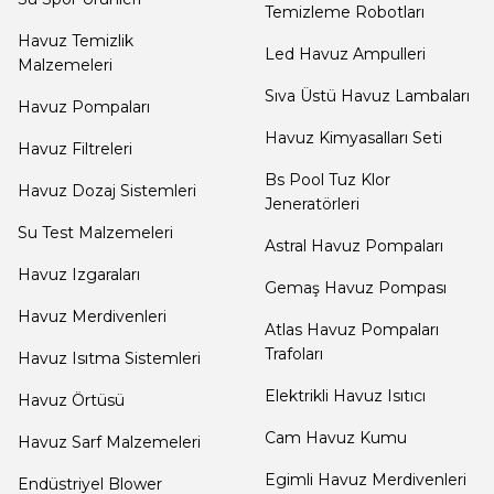
Dalgıç Pompa
Temizleme Robotları
Jenaratörü Hücre Temizleyici
Havuz Temizlik
Led Havuz Ampulleri
Malzemeleri
Dezenfeksiyon
Sıva Üstü Havuz Lambaları
Havuz Pompaları
Sistemleri
Havuz Kimyasalları Seti
Havuz Filtreleri
Bs Pool Tuz Klor
Havuz Dozaj Sistemleri
Havuz Güvenlik
Jeneratörleri
Su Test Malzemeleri
Astral Havuz Pompaları
Havuz Izgaraları
Havuz
Gemaş Havuz Pompası
Makine Dairesi Kapağı
Havuz Merdivenleri
Atlas Havuz Pompaları
Trafoları
Havuz Isıtma Sistemleri
Havuz Pompa
Elektrikli Havuz Isıtıcı
Havuz Örtüsü
Sehpa
Cam Havuz Kumu
Havuz Sarf Malzemeleri
Egimli Havuz Merdivenleri
Endüstriyel Blower
Havuz