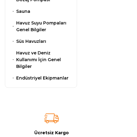
Gemaş Havuz
Sauna
Havuz Isıtma
Kimyasalları
Sistemleri
Havuz Suyu Pompaları
Genel Bilgiler
Wtr Havuz
Süs Havuzları
Havuz Elektrik
Kimyasalları
Panoları
Havuz ve Deniz
Kullanımı İçin Genel
Bilgiler
Selenoid
Havuz Sarf
Havuz Kimyasalları
Endüstriyel Ekipmanlar
Malzemeleri
Alkalinite Düşürücü
Havuz
Şelaleleri Su Perdeleri
Ayak Dezenfektanı
Ücretsiz Kargo
Bahçe Süs Havuzu