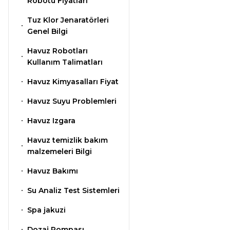
Klor Jeneratörü
Robotu Fiyatları
Nozulları
Çöktürücü
Süs Havuzu
Tuz Klor Jenaratörleri
Spino Havuz
Aydınlatma
Genel Bilgi
Robotları
Abs Skimmer
Havuz PH
Havuz Robotları
Düşürücü Toz
Kullanım Talimatları
Havuz Dozaj
Havuz Kimyasalları Fiyat
Sistemleri
Sıvı pH Düşürücü
Havuz Suyu Problemleri
Havuz Izgara
Mspa Jakuzi
pH Yükseltici
Havuz temizlik bakım
malzemeleri Bilgi
Su Sporları Dünyası
İyon Bağlayıcı
Havuz Bakımı
Su Analiz Test Sistemleri
Havuz Vana
Kostik
Spa jakuzi
Boru Fittings
Dozaj Pompası