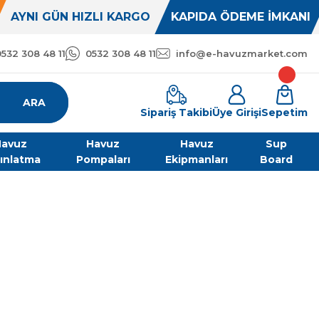
AYNI GÜN HIZLI KARGO
KAPIDA ÖDEME İMKANI
0532 308 48 11
0532 308 48 11
info@e-havuzmarket.com
ARA
Sipariş Takibi
Üye Girişi
Sepetim
avuz
Havuz
Havuz
Sup
ınlatma
Pompaları
Ekipmanları
Board