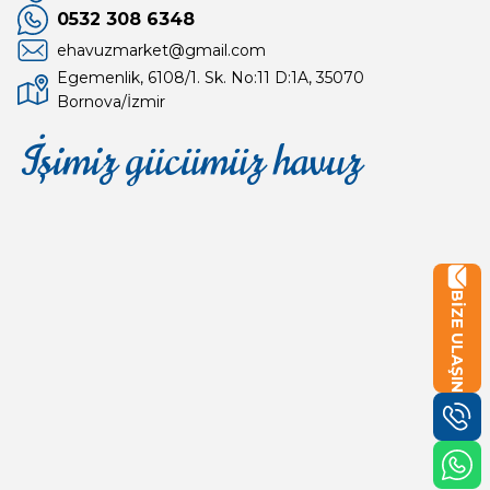
0532 308 6348
ehavuzmarket@gmail.com
Egemenlik, 6108/1. Sk. No:11 D:1A, 35070
Bornova/İzmir
İşimiz gücümüz havuz
Mağaza
Depomuz
BİZE ULAŞIN