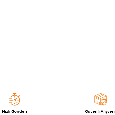
Toz Ph+ Yükseltici
Wtr Havuz Kimyasalları Setleri
Yosun Öldürücü
Hızlı Gönderi
Güvenli Alışveri