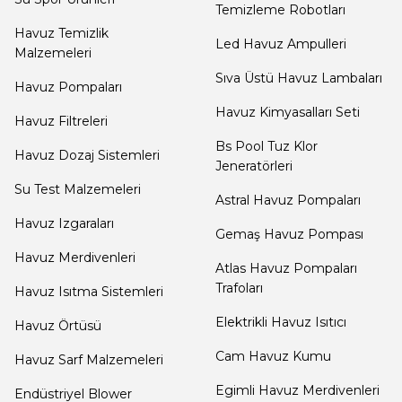
Dalgıç Pompa
Temizleme Robotları
Havuz Temizlik
Led Havuz Ampulleri
Malzemeleri
Dezenfeksiyon
Sıva Üstü Havuz Lambaları
Havuz Pompaları
Sistemleri
Havuz Kimyasalları Seti
Havuz Filtreleri
Bs Pool Tuz Klor
Havuz Dozaj Sistemleri
Havuz Güvenlik
Jeneratörleri
Su Test Malzemeleri
Astral Havuz Pompaları
Havuz Izgaraları
Havuz
Gemaş Havuz Pompası
Makine Dairesi Kapağı
Havuz Merdivenleri
Atlas Havuz Pompaları
Trafoları
Havuz Isıtma Sistemleri
Havuz Pompa
Elektrikli Havuz Isıtıcı
Havuz Örtüsü
Sehpa
Cam Havuz Kumu
Havuz Sarf Malzemeleri
Egimli Havuz Merdivenleri
Endüstriyel Blower
Havuz