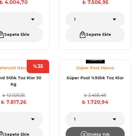
₺ 4.004,70
₺ 7.506,95
Sepete Ekle
Sepete Ekle
Tükendi
%35
elenoid Havuz
Süper Pool Havuz
Kimyasalları
Malzemeleri
id 90lık Toz Klor 50
Süper Pool %90lık Toz Klor
Kg
₺ 12.026,55
₺ 2.458,48
₺ 7.817,26
₺ 1.720,94
Sepete Ekle
Stokta Yok