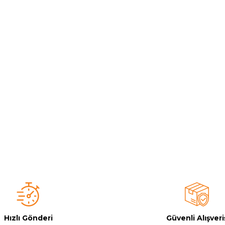
Toz Ph+ Yükseltici
Wtr Havuz Kimyasalları Setleri
Yosun Öldürücü
Hızlı Gönderi
Güvenli Alışveri