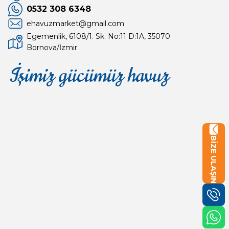
0532 308 6348
ehavuzmarket@gmail.com
Egemenlik, 6108/1. Sk. No:11 D:1A, 35070
Bornova/İzmir
İşimiz gücümüz havuz
Mağaza
Depomuz
BİZE ULAŞIN