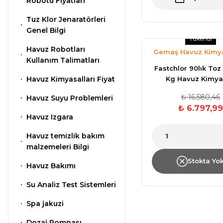
Klor Jeneratörü
Robotu Fiyatları
Nozulları
Süs Havuzu
Havuz PH
Tuz Klor Jenaratörleri
Spino Havuz
Aydınlatma
Düşürücü Toz
Genel Bilgi
Robotları
Abs Skimmer
Tükendi
Havuz Robotları
Gemaş Havuz Kimya
Kullanım Talimatları
Sıvı pH Düşürücü
Fastchlor 90lık Toz 
Havuz Dozaj
Havuz Kimyasalları Fiyat
Kg Havuz Kimya
Sistemleri
₺ 16.580,46
Havuz Suyu Problemleri
pH Yükseltici
₺ 6.797,99
Havuz Izgara
Mspa Jakuzi
Havuz temizlik bakım
İyon Bağlayıcı
malzemeleri Bilgi
Su Sporları Dünyası
Stokta Yo
Havuz Bakımı
Kostik
Su Analiz Test Sistemleri
Havuz Vana
Spa jakuzi
Boru Fittings
Gemaş Havuz
Dozaj Pompası
Kimyasalları