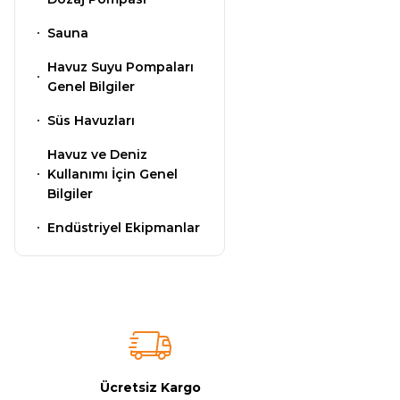
Sauna
Havuz Isıtma
Sistemleri
Wtr Havuz
Havuz Suyu Pompaları
Genel Bilgiler
Kimyasalları
Süs Havuzları
Havuz Elektrik
Panoları
Selenoid
Havuz ve Deniz
Kullanımı İçin Genel
Havuz Kimyasalları
Bilgiler
Havuz Sarf
Endüstriyel Ekipmanlar
Malzemeleri
Alkalinite Düşürücü
Havuz
Ayak Dezenfektanı
Şelaleleri Su Perdeleri
e Pool Expert
Ücretsiz Kargo
Bahçe Süs Havuzu