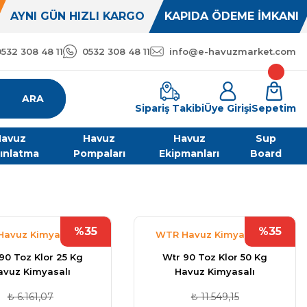
AYNI GÜN HIZLI KARGO
KAPIDA ÖDEME İMKANI
0532 308 48 11
0532 308 48 11
info@e-havuzmarket.com
ARA
Sipariş Takibi
Üye Girişi
Sepetim
avuz
Havuz
Havuz
Sup
ınlatma
Pompaları
Ekipmanları
Board
%35
%35
avuz Kimyasalları
WTR Havuz Kimyasalları
90 Toz Klor 25 Kg
Wtr 90 Toz Klor 50 Kg
avuz Kimyasalı
Havuz Kimyasalı
₺ 6.161,07
₺ 11.549,15