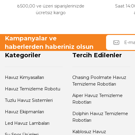
₺500,00 ve üzeri siparişlerinizde
Saat 14:00
Havuz Filtre
ücretsiz kargo
Endüstriyel Blower
Temizleyici
Kampanyalar ve
Ayak Havuzu
Havuz Kış Kimyasalı
haberlerden haberiniz olsun
Kategoriler
Tercih Edilenler
Bahçe
Kalsiyum Hipoklorit
Havuz Duş Sistemleri
Havuz Kimyasalları
Chasing Poolmate Havuz
Temizleme Robotları
Süper
Havuz Temizleme Robotu
Pool Havuz Kimyasalları
Aiper Havuz Temizleme
Tuzlu Havuz Sistemleri
Robotları
Chasing Poolmate Havuz Robotu Yedek
Havuz Ekipmanları
Dolphin Havuz Temizleme
Parça Sarf Malzemeleri
Tuz
Robotları
Led Havuz Lambaları
Jenaratörü Hücre Temizleyici
Kablosuz Havuz
Su Spor Ürünleri