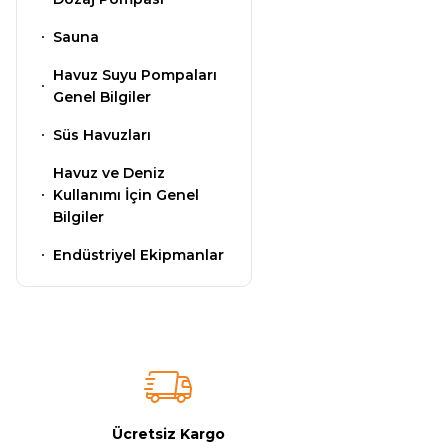
Sauna
Havuz Isıtma
Gemaş Havuz
Sistemleri
Havuz Suyu Pompaları
Kimyasalları
Genel Bilgiler
Süs Havuzları
Havuz Elektrik
Wtr Havuz
Panoları
Havuz ve Deniz
Kimyasalları
Kullanımı İçin Genel
Bilgiler
Havuz Sarf
Endüstriyel Ekipmanlar
Selenoid
Malzemeleri
Havuz Kimyasalları
Havuz
Alkalinite Düşürücü
Şelaleleri Su Perdeleri
Ayak Dezenfektanı
Ücretsiz Kargo
Bahçe Süs Havuzu