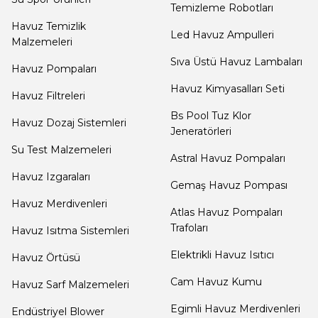
Dalgıç Pompa
Temizleme Robotları
Tuz
Havuz Temizlik
Jenaratörü Hücre Temizleyici
Led Havuz Ampulleri
Malzemeleri
Dezenfeksiyon
Sıva Üstü Havuz Lambaları
Havuz Pompaları
Sistemleri
Havuz Kimyasalları Seti
Havuz Filtreleri
Bs Pool Tuz Klor
Havuz Dozaj Sistemleri
Havuz Güvenlik
Jeneratörleri
Su Test Malzemeleri
Astral Havuz Pompaları
Havuz Izgaraları
Havuz
Gemaş Havuz Pompası
Makine Dairesi Kapağı
Havuz Merdivenleri
Atlas Havuz Pompaları
Trafoları
Havuz Isıtma Sistemleri
Havuz Pompa
Elektrikli Havuz Isıtıcı
Havuz Örtüsü
Sehpa
Cam Havuz Kumu
Havuz Sarf Malzemeleri
Egimli Havuz Merdivenleri
Endüstriyel Blower
Havuz