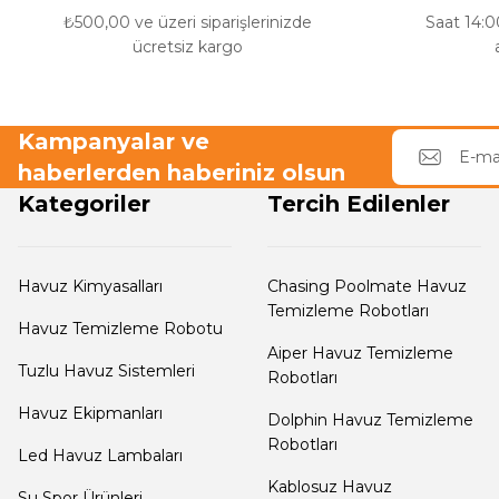
₺500,00 ve üzeri siparişlerinizde
Saat 14:00
ücretsiz kargo
e Pool Expert
Endüstriyel Blower
Kampanyalar ve
Havuz Filtre
Ayak Havuzu
haberlerden haberiniz olsun
Temizleyici
Kategoriler
Tercih Edilenler
Bahçe
Havuz Kış Kimyasalı
Havuz Duş Sistemleri
Havuz Kimyasalları
Chasing Poolmate Havuz
Temizleme Robotları
Havuz Temizleme Robotu
Kalsiyum Hipoklorit
Aiper Havuz Temizleme
Tuzlu Havuz Sistemleri
Robotları
Chasing Poolmate Havuz Robotu Yedek
Havuz Ekipmanları
Süper
Dolphin Havuz Temizleme
Parça Sarf Malzemeleri
Pool Havuz Kimyasalları
Robotları
Led Havuz Lambaları
Kablosuz Havuz
Su Spor Ürünleri