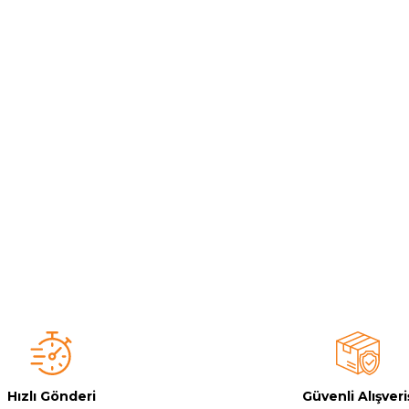
Toz Ph+ Yükseltici
Wtr Havuz Kimyasalları Setleri
Yosun Öldürücü
Hızlı Gönderi
Güvenli Alışveri