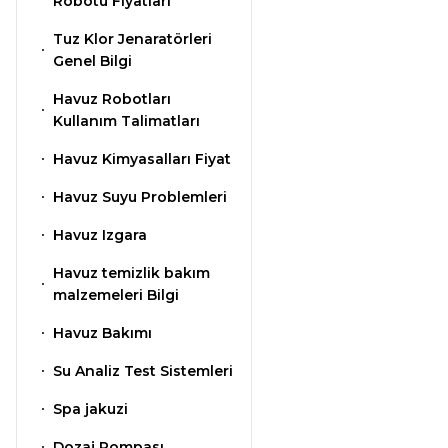
Klor Jeneratörü
Robotu Fiyatları
Nozulları
Süs Havuzu
Tuz Klor Jenaratörleri
Çöktürücü
Spino Havuz
Aydınlatma
Genel Bilgi
Robotları
Abs Skimmer
Havuz Robotları
Kullanım Talimatları
Havuz PH Düşürücü Toz
Havuz Dozaj
Havuz Kimyasalları Fiyat
Sistemleri
Havuz Suyu Problemleri
Sıvı pH Düşürücü
Havuz Izgara
Mspa Jakuzi
Havuz temizlik bakım
pH Yükseltici
malzemeleri Bilgi
Su Sporları Dünyası
Havuz Bakımı
İyon Bağlayıcı
Su Analiz Test Sistemleri
Havuz Vana
Spa jakuzi
Boru Fittings
Kostik
Dozaj Pompası