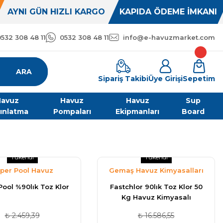
AYNI GÜN HIZLI KARGO
KAPIDA ÖDEME İMKANI
0532 308 48 11
0532 308 48 11
info@e-havuzmarket.com
ARA
Sipariş Takibi
Üye Girişi
Sepetim
avuz
Havuz
Havuz
Sup
ınlatma
Pompaları
Ekipmanları
Board
Tükendi
Tükendi
per Pool Havuz
Gemaş Havuz Kimyasalları
Malzemeleri
Pool %90lık Toz Klor
Fastchlor 90lık Toz Klor 50
Kg Havuz Kimyasalı
₺ 2.459,39
₺ 16.586,55