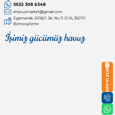
0532 308 6348
ehavuzmarket@gmail.com
Egemenlik, 6108/1. Sk. No:11 D:1A, 35070
Bornova/İzmir
İşimiz gücümüz havuz
Mağaza
Depomuz
BİZE ULAŞIN