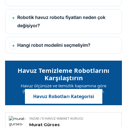
Robotik havuz robotu fiyatları neden çok
değişiyor?
Hangi robot modelini seçmeliyim?
Havuz Temizleme Robotlarını
Karşılaştırın
Havuz ölçünüze ve temizlik kapsamına göre
(taban/duvar/su hattı) robotları filtreleyin.
Havuz Robotları Kategorisi
YAZAR / E-HAVUZ MARKET KURUCU
Murat Gürses