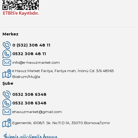
Merkez
0 (532) 308 48 11
0532 308 48 11
info@e-havuzmarket.com
e Havuz Market Farilya, Farilya mah, İnönü Cd. 3/6 48965
Bodrum/Muğla
Şube
0532 308 6348
0532 308 6348
ehavuzmarket@gmail.com
Egemenlik, 6108/1. Sk. No:11 D:1A, 35070 Bornova/İzmir
İşimiz gücümüz havuz
Mağaza