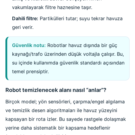
Endüstriyel Blower
vakumlayarak filtre haznesine taşır.
Havuz Kış Kimyasalı
Dahili filtre:
Partikülleri tutar; suyu tekrar havuza
Ayak Havuzu
geri verir.
Kalsiyum Hipoklorit
Bahçe Havuz
ri
Süper Pool
Güvenlik notu:
Robotlar havuz dışında bir güç
alları
kaynağı/trafo üzerinden düşük voltajla çalışır. Bu,
su içinde kullanımda güvenlik standardı açısından
Tuz
lmate Havuz Robotu Yedek
temel prensiptir.
ücre Temizleyici
alzemeleri
Robot temizlenecek alanı nasıl “anlar”?
Dalgıç Pompa
Birçok model; yön sensörleri, çarpma/engel algılama
Dezenfeksiyon
ve temizlik desen algoritmaları ile havuz yüzeyini
kapsayan bir rota izler. Bu sayede rastgele dolaşmak
Havuz Güvenlik
yerine daha sistematik bir kapsama hedeflenir