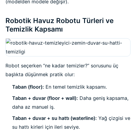
(modelden modele değişir).
Havuz
si Kapağı
Robotik Havuz Robotu Türleri ve
Temizlik Kapsamı
Havuz Pompa
Havuz
eri
Robot seçerken “ne kadar temizler?” sorusunu üç
başlıkta düşünmek pratik olur:
Jakuzi Sauna
Taban (floor):
En temel temizlik kapsamı.
Kartuş Filtreler
Taban + duvar (floor + wall):
Daha geniş kapsama,
daha az manuel iş.
Kuvars Cam
Taban + duvar + su hattı (waterline):
Yağ çizgisi ve
su hattı kirleri için ileri seviye.
Olimpik Havuz