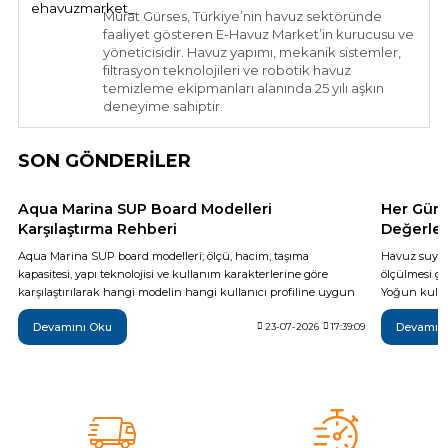
Murat Gürses, Türkiye’nin havuz sektöründe
faaliyet gösteren E-Havuz Market’in kurucusu ve
yöneticisidir. Havuz yapımı, mekanik sistemler,
filtrasyon teknolojileri ve robotik havuz
temizleme ekipmanları alanında 25 yılı aşkın
deneyime sahiptir.
SON GÖNDERİLER
Aqua Marina SUP Board Modelleri
Her Gün 
Karşılaştırma Rehberi
Değerler
Aqua Marina SUP board modelleri; ölçü, hacim, taşıma
Havuz suyun
kapasitesi, yapı teknolojisi ve kullanım karakterlerine göre
ölçülmesi ge
karşılaştırılarak hangi modelin hangi kullanıcı profiline uygun
Yoğun kullan
olduğu teknik verilerle açıklanıyor. Breeze, Vapor, Fusion,
da günlük t
Devamını Oku
Devamın
Monster, Hyper, Coral, Nexus ve Flare modelleri arasındaki temel
23-07-2026
17:39:09
yöntemi, ide
farkları inceleyerek ihtiyaçlarınıza en uygun şişme SUP board'u
sonrası yapı
daha bilinçli seçebilirsiniz.
temel adımla