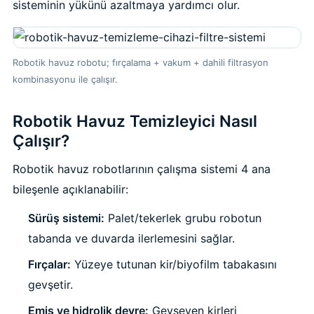
sisteminin yükünü azaltmaya yardımcı olur.
Sıvı Ph- Düşürücü
Gemaş Havuz
Havuz Vana
Toz Ph+ Yükseltici
Robotik havuz robotu; fırçalama + vakum + dahili filtrasyon
Wtr Havuz
kombinasyonu ile çalışır.
Havuz Isıtma
Wtr Havuz Kimyasalları Setleri
Robotik Havuz Temizleyici Nasıl
Yosun Öldürücü
Selenoid
Havuz Elektrik
Çalışır?
alları
Robotik havuz robotlarının çalışma sistemi 4 ana
Alkalinite Düşürücü
Havuz Sarf
bileşenle açıklanabilir:
Ayak Dezenfektanı
Sürüş sistemi:
Palet/tekerlek grubu robotun
Havuz
tabanda ve duvarda ilerlemesini sağlar.
 Perdeleri
e Pool Expert
Fırçalar:
Yüzeye tutunan kir/biyofilm tabakasını
Bahçe Süs Havuzu
gevşetir.
Havuz Filtre
Emiş ve hidrolik devre:
Gevşeyen kirleri