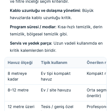
ve filtre inceliği seçim kriteridir.
Kablo uzunluğu ve dolaşma yönetimi:
Büyük
havuzlarda kablo uzunluğu kritik.
Program süresi / modlar:
Kısa-hızlı temizlik, derin
temizlik, bölgesel temizlik gibi.
Servis ve yedek parça:
Uzun vadeli kullanımda en
kritik kalemlerden biridir.
Havuz ölçeği
Tipik kullanım
Önerilen robo
8 metreye
Ev tipi kompakt
Kompakt rob
kadar
havuz
8–12 metre
Ev / site havuzu
Orta segmen
önerilir)
12 metre üzeri
Tesis / geniş özel
Profesyonel s