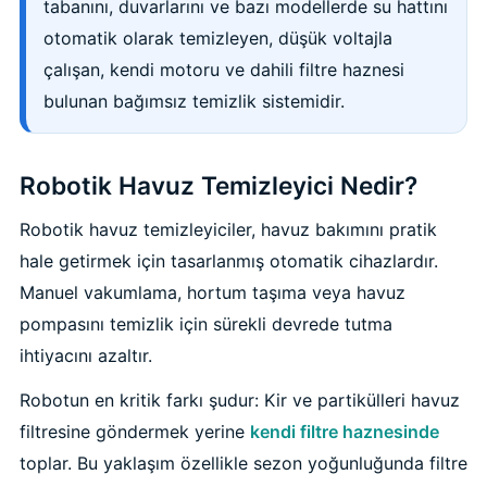
tabanını, duvarlarını ve bazı modellerde su hattını
Havuz Trafoları
Havuz Merdiven
Hayward Havuz
otomatik olarak temizleyen, düşük voltajla
Yosun Önleyici
Gemaş Tuz
Gemaş %90 Tablet Klor
Ayak Dezenfektanı
Havuz Sıvı Klor
çalışan, kendi motoru ve dahili filtre haznesi
Havuz Filtreleri
Krom Led
örü
ları
bulunan bağımsız temizlik sistemidir.
Havuz Suyu Parlatıcı
Beatbot Havuz
Gemaş hazır kimyasal bakım seti
Demir ve Setlik Giderici
Havuz Bağlı Klor Giderici
Havuz Dip
Lamba Yedek
eri
 Düşürücü Dozaj Pompası
Çöktürücü
Gemaş Multi Tablet Klor 200 gr
Havuz Suyu Bağlı Klor Giderici
Havuz İyon Baglayıcı
Robotik Havuz Temizleyici Nedir?
Bwt Havuz Robotları
Havuz Besi
Zodiac Tuz
Havuz PH
Kalsiyum Hipoklorit %65 Klor
Havuz Kışlık Bakım Ürünü
Süs Havuzu
Robotik havuz temizleyiciler, havuz bakımını pratik
örü
z
Spino Havuz
hale getirmek için tasarlanmış otomatik cihazlardır.
Kum Filtresi Temizleyici
Havuz Sıvı Ph Düşürücü
Abs Skimmer
Manuel vakumlama, hortum taşıma veya havuz
Sıvı pH Düşürücü
pompasını temizlik için sürekli devrede tutma
Multi %90 Tablet Klor
Havuz Toz Ph+ Yükseltici
Havuz Dozaj
ihtiyacını azaltır.
pH Yükseltici
Sıvı Asit Hidroklorik
Selenoid Havuz Kimyasalları setle
Robotun en kritik farkı şudur: Kir ve partikülleri havuz
İyon Bağlayıcı
Mspa Jakuzi
filtresine göndermek yerine
kendi filtre haznesinde
Sıvı Klor Sodyum Hipoklorit
toplar. Bu yaklaşım özellikle sezon yoğunluğunda filtre
ik
Su Sporları Dünyası