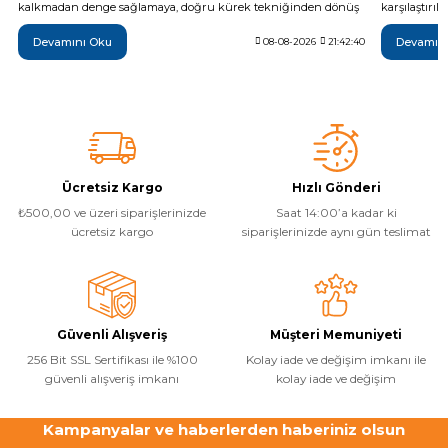
kalkmadan denge sağlamaya, doğru kürek tekniğinden dönüş
karşılaştırı
ve rota kontrolüne kadar temel kullanım adımlarını açıklar.
olduğu tekni
Devamını Oku
Devamın
Güvenli bir ilk sürüş için gerekli ekipmanlar, rüzgâr ve su
08-08-2026
21:42:40
Monster, Hyp
koşulları, sık yapılan hatalar, düşme sonrası boarda çıkış ve
farkları inc
kullanım sonrası bakım gibi önemli noktaları da kapsar.
daha bilinçli
Ücretsiz Kargo
Hızlı Gönderi
₺500,00 ve üzeri siparişlerinizde
Saat 14:00’a kadar ki
ücretsiz kargo
siparişlerinizde aynı gün teslimat
Güvenli Alışveriş
Müşteri Memuniyeti
256 Bit SSL Sertifikası ile %100
Kolay iade ve değişim imkanı ile
güvenli alışveriş imkanı
kolay iade ve değişim
Kampanyalar ve haberlerden haberiniz olsun