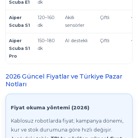
Scuba E1
dk
Aiper
120–160
Akıllı
Çiftli
~3,
Scuba S1
dk
sensörler
Aiper
150–180
AI destekli
Çiftli
~4–
Scuba S1
dk
Pro
2026 Güncel Fiyatlar ve Türkiye Pazar
Notları
Fiyat okuma yöntemi (2026)
Kablosuz robotlarda fiyat; kampanya dönemi,
kur ve stok durumuna göre hızlı değişir.