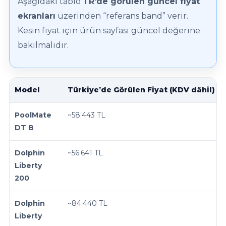
Aşağıdaki tablo
TR’de görülen güncel fiyat
ekranları
üzerinden “referans band” verir.
Kesin fiyat için ürün sayfası güncel değerine
bakılmalıdır.
Model
Türkiye’de Görülen Fiyat (KDV dâhil)
PoolMate
~58.443 TL
DT B
Dolphin
~56.641 TL
Liberty
200
Dolphin
~84.440 TL
Liberty