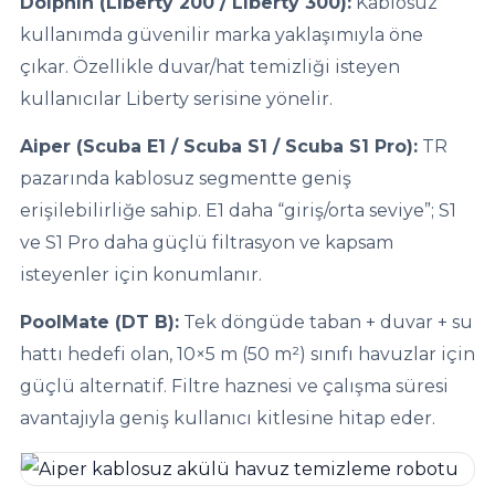
Dolphin (Liberty 200 / Liberty 300):
Kablosuz
kullanımda güvenilir marka yaklaşımıyla öne
çıkar. Özellikle duvar/hat temizliği isteyen
kullanıcılar Liberty serisine yönelir.
Aiper (Scuba E1 / Scuba S1 / Scuba S1 Pro):
TR
pazarında kablosuz segmentte geniş
erişilebilirliğe sahip. E1 daha “giriş/orta seviye”; S1
ve S1 Pro daha güçlü filtrasyon ve kapsam
isteyenler için konumlanır.
PoolMate (DT B):
Tek döngüde taban + duvar + su
hattı hedefi olan, 10×5 m (50 m²) sınıfı havuzlar için
güçlü alternatif. Filtre haznesi ve çalışma süresi
avantajıyla geniş kullanıcı kitlesine hitap eder.