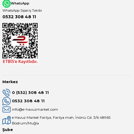
WhatsApp
WhatsApp Sipariş Takibi
0532 308 48 11
Merkez
0 (532) 308 48 11
0532 308 48 11
info@e-havuzmarket.com
e Havuz Market Farilya, Farilya mah, İnönü Cd. 3/6 48965
Bodrum/Muğla
Şube