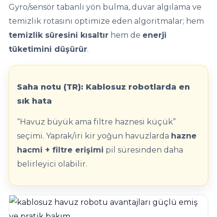
Gyro/sensör tabanlı yön bulma, duvar algılama ve
Havuz
temizlik rotasını optimize eden algoritmalar; hem
si Kapağı
temizlik süresini kısaltır
hem de
enerji
Havuz Pompa
tüketimini düşürür
.
Havuz
Saha notu (TR): Kablosuz robotlarda en
eri
sık hata
Jakuzi Sauna
“Havuz büyük ama filtre haznesi küçük”
seçimi. Yaprak/iri kir yoğun havuzlarda
hazne
hacmi + filtre erişimi
pil süresinden daha
Kartuş Filtreler
belirleyici olabilir.
Kuvars Cam
Olimpik Havuz