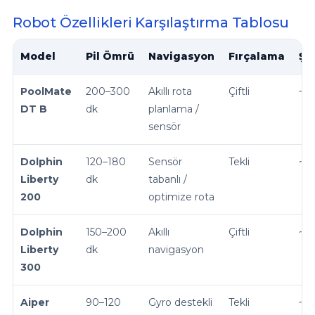
Robot Özellikleri Karşılaştırma Tablosu
Model
Pil Ömrü
Navigasyon
Fırçalama
Şa
PoolMate
200–300
Akıllı rota
Çiftli
~4 
DT B
dk
planlama /
sensör
Dolphin
120–180
Sensör
Tekli
~4 
Liberty
dk
tabanlı /
200
optimize rota
Dolphin
150–200
Akıllı
Çiftli
~3,
Liberty
dk
navigasyon
300
Aiper
90–120
Gyro destekli
Tekli
~3 