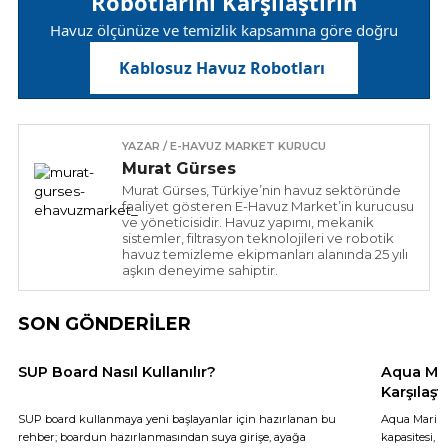
Robotlarını Karşılaştırın
Havuz ölçünüze ve temizlik kapsamına göre doğru
modeli seçin.
Kablosuz Havuz Robotları
YAZAR / E-HAVUZ MARKET KURUCU
Murat Gürses
Murat Gürses, Türkiye’nin havuz sektöründe
faaliyet gösteren E-Havuz Market’in kurucusu
ve yöneticisidir. Havuz yapımı, mekanik
sistemler, filtrasyon teknolojileri ve robotik
havuz temizleme ekipmanları alanında 25 yılı
aşkın deneyime sahiptir.
SON GÖNDERİLER
SUP Board Nasıl Kullanılır?
Aqua Mar
Karşılaş
SUP board kullanmaya yeni başlayanlar için hazırlanan bu
Aqua Marina
rehber; boardun hazırlanmasından suya girişe, ayağa
kapasitesi, 