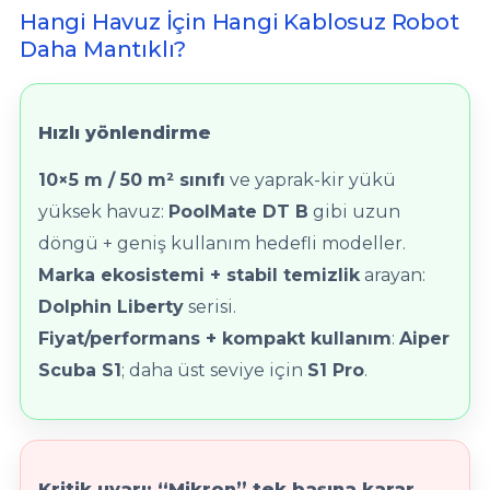
Hangi Havuz İçin Hangi Kablosuz Robot
Daha Mantıklı?
Hızlı yönlendirme
10×5 m / 50 m² sınıfı
ve yaprak-kir yükü
yüksek havuz:
PoolMate DT B
gibi uzun
döngü + geniş kullanım hedefli modeller.
Marka ekosistemi + stabil temizlik
arayan:
Dolphin Liberty
serisi.
Fiyat/performans + kompakt kullanım
:
Aiper
Scuba S1
; daha üst seviye için
S1 Pro
.
Kritik uyarı: “Mikron” tek başına karar