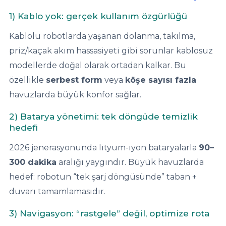
Endüstriyel Blower
1) Kablo yok: gerçek kullanım özgürlüğü
Havuz Kış Kimyasalı
Ayak Havuzu
Kablolu robotlarda yaşanan dolanma, takılma,
Kalsiyum Hipoklorit
priz/kaçak akım hassasiyeti gibi sorunlar kablosuz
Bahçe Havuz
modellerde doğal olarak ortadan kalkar. Bu
ri
Süper Pool
özellikle
serbest form
veya
köşe sayısı fazla
alları
havuzlarda büyük konfor sağlar.
Tuz
lmate Havuz Robotu Yedek
2) Batarya yönetimi: tek döngüde temizlik
ücre Temizleyici
alzemeleri
hedefi
2026 jenerasyonunda lityum-iyon bataryalarla
90–
Dalgıç Pompa
300 dakika
aralığı yaygındır. Büyük havuzlarda
hedef: robotun “tek şarj döngüsünde” taban +
Dezenfeksiyon
duvarı tamamlamasıdır.
3) Navigasyon: “rastgele” değil, optimize rota
Havuz Güvenlik