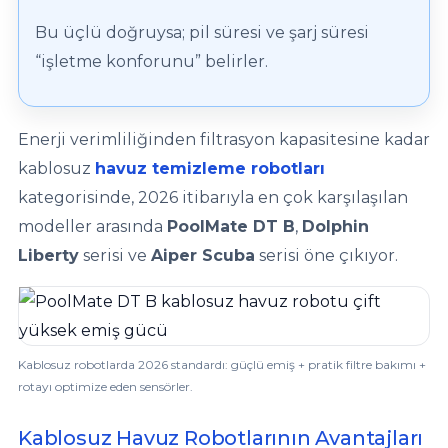
Sıvı Ph- Düşürücü
Bu üçlü doğruysa; pil süresi ve şarj süresi
Gemaş Havuz
Havuz Vana
“işletme konforunu” belirler.
Toz Ph+ Yükseltici
Wtr Havuz
Havuz Isıtma
Wtr Havuz Kimyasalları Setleri
Enerji verimliliğinden filtrasyon kapasitesine kadar
kablosuz
havuz temizleme robotları
Yosun Öldürücü
Selenoid
Havuz Elektrik
kategorisinde, 2026 itibarıyla en çok karşılaşılan
alları
modeller arasında
PoolMate DT B
,
Dolphin
Liberty
serisi ve
Aiper Scuba
serisi öne çıkıyor.
Alkalinite Düşürücü
Havuz Sarf
Ayak Dezenfektanı
Havuz
 Perdeleri
Kablosuz robotlarda 2026 standardı: güçlü emiş + pratik filtre bakımı +
e Pool Expert
rotayı optimize eden sensörler.
Bahçe Süs Havuzu
Havuz Filtre
Kablosuz Havuz Robotlarının Avantajları