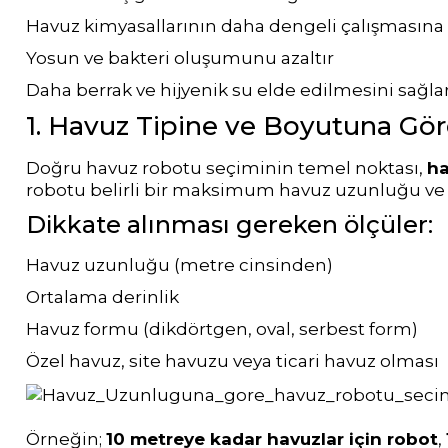
Klor Jeneratörü
Nozulları
Havuz kimyasallarının daha dengeli çalışmasına 
Süs Havuzu
Havuz PH
Spino Havuz
Aydınlatma
Yosun ve bakteri oluşumunu azaltır
Düşürücü Toz
Robotları
Abs Skimmer
Daha berrak ve hijyenik su elde edilmesini sağla
1. Havuz Tipine ve Boyutuna Gö
Sıvı pH Düşürücü
Havuz Dozaj
Doğru havuz robotu seçiminin temel noktası,
ha
Sistemleri
robotu belirli bir maksimum havuz uzunluğu ve al
pH Yükseltici
Dikkate alınması gereken ölçüler:
Mspa Jakuzi
Havuz uzunluğu (metre cinsinden)
İyon Bağlayıcı
Ortalama derinlik
Su Sporları Dünyası
Havuz formu (dikdörtgen, oval, serbest form)
Özel havuz, site havuzu veya ticari havuz olması
Kostik
Havuz Vana
Boru Fittings
Örneğin;
10 metreye kadar havuzlar için robot
,
Gemaş Havuz