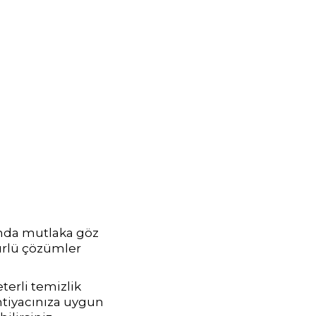
ında mutlaka göz
ürlü çözümler
terli temizlik
htiyacınıza uygun