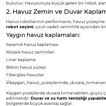
bulunur. Havuzunuza küçük gelen bir robot, alan
Kimyasalları
2. Havuz Zemin ve Duvar Kapla
Havuz Isıtma
Sistemleri
Wtr Havuz
Havuz robotlarının performansı, havuz yüzeyine
robot seçimi
, uzun vadeli verimlilik açısından kri
Kimyasalları
Yaygın havuz kaplamaları:
Havuz Elektrik
Panoları
Selenoid
Seramik havuz kaplaması
Havuz Kimyasalları
Mozaik havuz zeminleri
Havuz Sarf
Liner kaplama
Malzemeleri
Beton havuz yüzeyi
Alkalinite Düşürücü
Fiberglas havuzlar
Havuz
Ayak Dezenfektanı
Şelaleleri Su Perdeleri
Kaygan yüzeylerde duvara tırmanabilen, güçlü çe
edilmelidir.
Duvar ve su hattı temizliği yapabil
e Pool Expert
Bahçe Süs Havuzu
bölgelerde büyük avantaj sağlar.