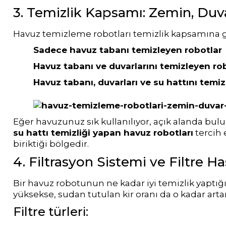
3. Temizlik Kapsamı: Zemin, Duv
Havuz Filtre
Endüstriyel Blower
Havuz temizleme robotları temizlik kapsamına gö
Temizleyici
Sadece havuz tabanı temizleyen robotlar
Havuz tabanı ve duvarlarını temizleyen ro
Ayak Havuzu
Havuz Kış Kimyasalı
Havuz tabanı, duvarları ve su hattını temi
Bahçe
Kalsiyum Hipoklorit
Havuz Duş Sistemleri
Eğer havuzunuz sık kullanılıyor, açık alanda bulu
su hattı temizliği yapan havuz robotları
tercih 
biriktiği bölgedir.
Süper
4. Filtrasyon Sistemi ve Filtre Ha
Pool Havuz Kimyasalları
Chasing Poolmate Havuz Robotu Yedek
Bir havuz robotunun ne kadar iyi temizlik yaptı
Parça Sarf Malzemeleri
yüksekse, sudan tutulan kir oranı da o kadar artar
Tuz
Filtre türleri:
Jenaratörü Hücre Temizleyici