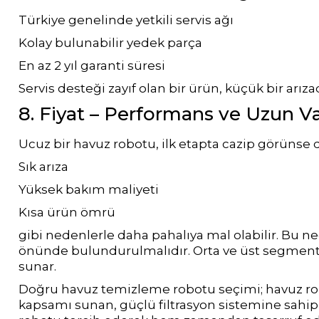
Yangın Pompası
Türkiye genelinde yetkili servis ağı
Kolay bulunabilir yedek parça
En az 2 yıl garanti süresi
Servis desteği zayıf olan bir ürün, küçük bir arızad
8. Fiyat – Performans ve Uzun Va
Ucuz bir havuz robotu, ilk etapta cazip görünse
Sık arıza
Yüksek bakım maliyeti
Kısa ürün ömrü
gibi nedenlerle daha pahalıya mal olabilir. Bu 
önünde bulundurulmalıdır. Orta ve üst segment 
sunar.
Doğru havuz temizleme robotu seçimi;
havuz ro
kapsamı sunan, güçlü filtrasyon sistemine sahi