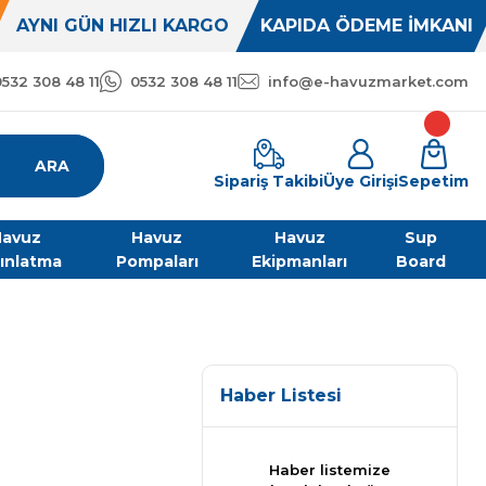
AYNI GÜN HIZLI KARGO
KAPIDA ÖDEME İMKANI
0532 308 48 11
0532 308 48 11
info@e-havuzmarket.com
ARA
Sipariş Takibi
Üye Girişi
Sepetim
avuz
Havuz
Havuz
Sup
ınlatma
Pompaları
Ekipmanları
Board
Haber Listesi
Haber listemize