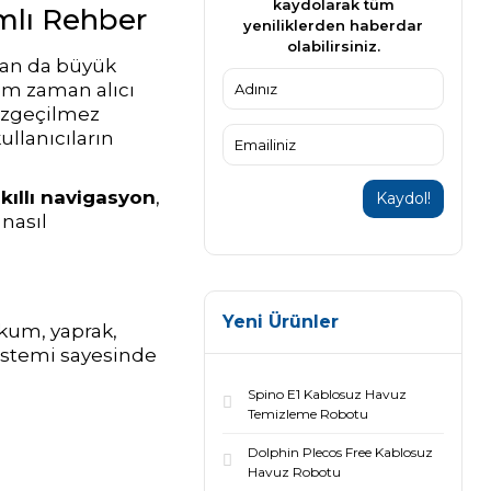
kaydolarak tüm
amlı Rehber
yeniliklerden haberdar
olabilirsiniz.
dan da büyük
em zaman alıcı
azgeçilmez
llanıcıların
kıllı navigasyon
,
Kaydol!
 nasıl
Yeni Ürünler
 kum, yaprak,
sistemi sayesinde
Spino E1 Kablosuz Havuz
Temizleme Robotu
Dolphin Plecos Free Kablosuz
Havuz Robotu