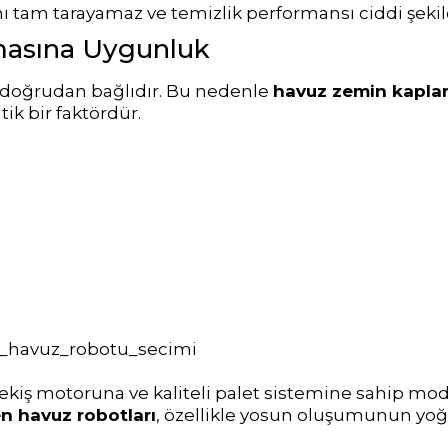
Toz Ph+ Yükseltici
ı tam tarayamaz ve temizlik performansı ciddi şekil
masına Uygunluk
Wtr Havuz Kimyasalları Setleri
 doğrudan bağlıdır. Bu nedenle
havuz zemin kapla
tik bir faktördür.
Yosun Öldürücü
kiş motoruna ve kaliteli palet sistemine sahip mode
en havuz robotları
, özellikle yosun oluşumunun yo