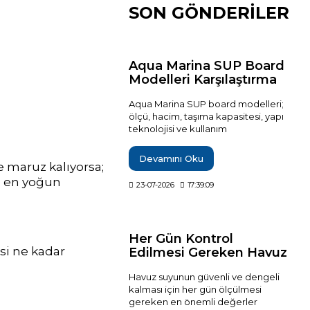
SON GÖNDERİLER
Aqua Marina SUP Board
Modelleri Karşılaştırma
Rehberi
Aqua Marina SUP board modelleri;
ölçü, hacim, taşıma kapasitesi, yapı
teknolojisi ve kullanım
karakterlerine göre karşılaştırılarak
hangi modelin hangi kullanıcı
Devamını Oku
e maruz kalıyorsa;
profiline uygun olduğu teknik
verilerle açıklanıyor. Breeze, Vapor,
ın en yoğun
23-07-2026
17:39:09
Fusion, Monster, Hyper, Coral, Nexus
ve Flare modelleri arasındaki temel
farkları inceleyerek ihtiyaçlarınıza en
uygun şişme SUP board'u daha
Her Gün Kontrol
bilinçli seçebilirsiniz.
esi ne kadar
Edilmesi Gereken Havuz
Değerleri?
Havuz suyunun güvenli ve dengeli
kalması için her gün ölçülmesi
gereken en önemli değerler