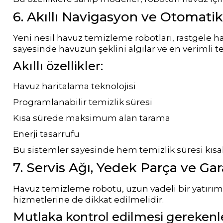
Termometreleri
6. Akıllı Navigasyon ve Otomat
Yeni nesil havuz temizleme robotları, rastgele 
Jakuzi Sauna
sayesinde havuzun şeklini algılar ve en verimli te
Ekipmanları
Akıllı özellikler:
Havuz haritalama teknolojisi
Kartuş Filtreler
Programlanabilir temizlik süresi
Kısa sürede maksimum alan tarama
Kuvars Cam
Enerji tasarrufu
Filtre Kumu
Bu sistemler sayesinde hem temizlik süresi kısal
7. Servis Ağı, Yedek Parça ve Gar
Olimpik
Havuz temizleme robotu, uzun vadeli bir yatırım
Havuz Malzemeleri
hizmetlerine de dikkat edilmelidir.
Mutlaka kontrol edilmesi gerekenl