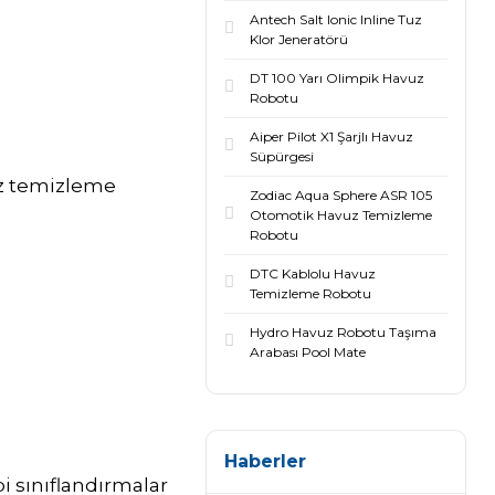
Antech Salt Ionic Inline Tuz
Klor Jeneratörü
DT 100 Yarı Olimpik Havuz
Robotu
Aiper Pilot X1 Şarjlı Havuz
Süpürgesi
uz temizleme
Zodiac Aqua Sphere ASR 105
Otomotik Havuz Temizleme
Robotu
DTC Kablolu Havuz
Temizleme Robotu
Hydro Havuz Robotu Taşıma
Arabası Pool Mate
Haberler
i sınıflandırmalar