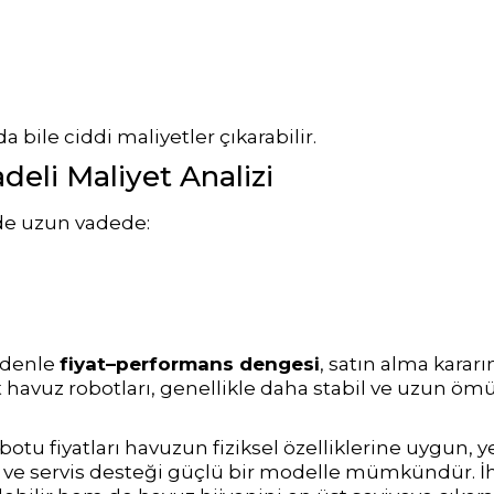
a bile ciddi maliyetler çıkarabilir.
deli Maliyet Analizi
 de uzun vadede:
nedenle
fiyat–performans dengesi
, satın alma karar
havuz robotları, genellikle daha stabil ve uzun öm
botu fiyatları
havuzun fiziksel özelliklerine uygun, ye
p ve servis desteği güçlü bir modelle mümkündür. İ