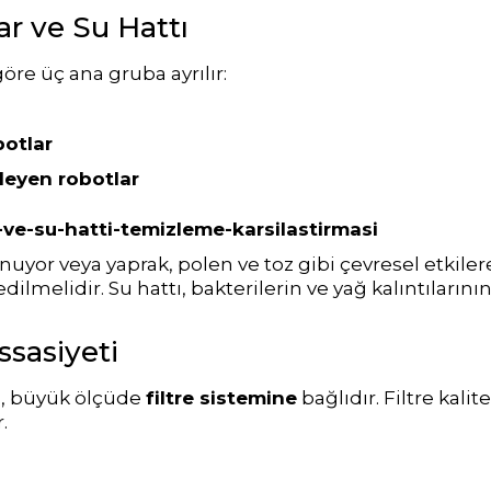
ar ve Su Hattı
re üç ana gruba ayrılır:
botlar
zleyen robotlar
nuyor veya yaprak, polen ve toz gibi çevresel etkiler
edilmelidir. Su hattı, bakterilerin ve yağ kalıntıların
ssasiyeti
ğı, büyük ölçüde
filtre sistemine
bağlıdır. Filtre kalit
.