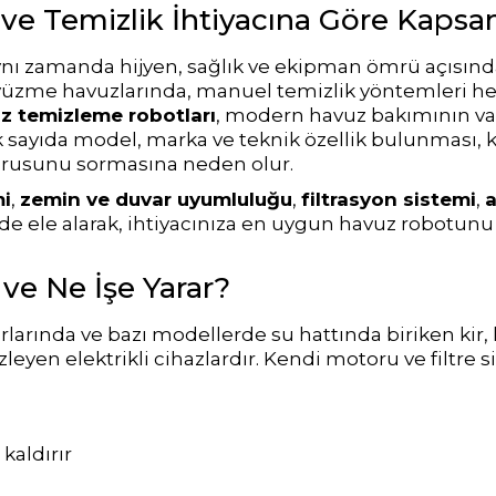
a ve Temizlik İhtiyacına Göre Kaps
Gemaş Puref Flock Çöktürücü
Havuz Parlatıcı Topaklayıcı
Havuz Parlatıcı Topaklayıcı
Havuz Suyu Parlatıcı e Pool Expert
Havuz Süpürgesi
Havuz Merdiven Parçaları
Kobra Su Perdeleri
 aynı zamanda hijyen, sağlık ve ekipman ömrü açısın
an yüzme havuzlarında, manuel temizlik yöntemleri h
z temizleme robotları
, modern havuz bakımının v
Gemaş Toz Ph düşürücü
Toz Ph Düşürücü
Havuz Toz Granul Ph- Düşürücü
Havuz Suyu Ph - Düşürücü e Pool Eexpert
Havuz Temizlik Setleri
Mantar Tipi Su Perdeleri
 sayıda model, marka ve teknik özellik bulunması, ku
sorusunu sormasına neden olur.
Gemaş Sıvı klor Sıvı asit
Havuz Çöktürücü
Havuz Çöktürücü Flock
Havuz Suyu Yosun Önleyici e Pool Expert
Süpürge Hortum Adaptörü
Yer Şelaleleri
mi
,
zemin ve duvar uyumluluğu
,
filtrasyon sistemi
,
a
kilde ele alarak, ihtiyacınıza en uygun havuz robotunu
Gemaş %90 Tablet Klor
Ayak Dezenfektanı
Havuz Sıvı Klor
e Ne İşe Yarar?
arında ve bazı modellerde su hattında biriken kir,
Gemaş hazır kimyasal bakım seti
Demir ve Setlik Giderici
Havuz Bağlı Klor Giderici
leyen elektrikli cihazlardır. Kendi motoru ve filtre 
Gemaş Multi Tablet Klor 200 gr
Havuz Suyu Bağlı Klor Giderici
Havuz İyon Baglayıcı
kaldırır