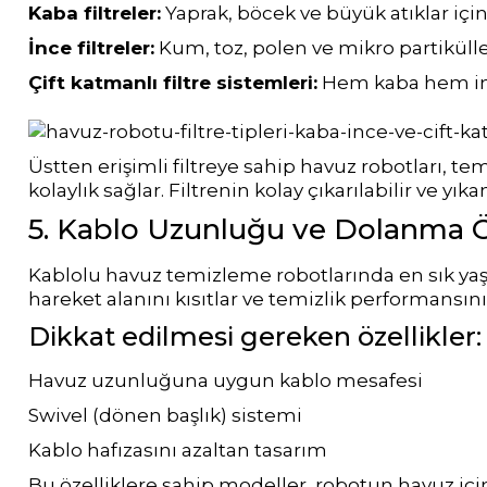
Dalgıç Pompa
Kaba filtreler:
Yaprak, böcek ve büyük atıklar içi
İnce filtreler:
Kum, toz, polen ve mikro partikülle
Çift katmanlı filtre sistemleri:
Hem kaba hem inc
Dezenfeksiyon
Sistemleri
Üstten erişimli filtreye sahip havuz robotları, te
kolaylık sağlar. Filtrenin kolay çıkarılabilir ve yı
Havuz Güvenlik
5. Kablo Uzunluğu ve Dolanma Ön
Havuz
Kablolu havuz temizleme robotlarında en sık y
Makine Dairesi Kapağı
hareket alanını kısıtlar ve temizlik performansın
Dikkat edilmesi gereken özellikler:
Havuz Pompa
Havuz uzunluğuna uygun kablo mesafesi
Sehpa
Swivel (dönen başlık) sistemi
Kablo hafızasını azaltan tasarım
Havuz
Bu özelliklere sahip modeller, robotun havuz iç