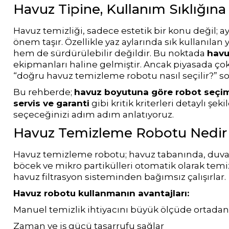
Havuz Tipine, Kullanım Sıklığın
Havuz Örtüsü
Bahçe Aydınlatma
İthal Havuz
Bs Pool
Kablosuz Havuz Temizleme Robotları
Klor Üretim Hücreleri
Pompaları
Havuz temizliği, sadece estetik bir konu değil;
Multi Tablet Klor
önem taşır. Özellikle yaz aylarında sık kullanıl
hem de sürdürülebilir değildir. Bu noktada
havu
Havuz Yapım Seti
Zodiac Havuz
Havuz
ekipmanları haline gelmiştir. Ancak piyasada çok
Tüm Havuz pompa
Gemaş
Robotları
Aydınlatma Panoları
“doğru havuz temizleme robotu nasıl seçilir?” 
Sıvı Klor
Puritron Yedek Elektrod
Dezenfektan
Bu rehberde;
havuz boyutuna göre robot seçi
Havuz Merdiven
servis ve garanti
gibi kritik kriterleri detaylı şe
Havuz Trafoları
Hayward Havuz
seçeceğinizi adım adım anlatıyoruz.
Gemaş Tuz
Robotları
Yosun Önleyici
Klor Jeneratörü
Havuz Temizleme Robotu Nedir v
Havuz Filtreleri
Krom Led
Havuz temizleme robotu; havuz tabanında, duvarl
Beatbot Havuz
Havuz Lambaları
Havuz Suyu
böcek ve mikro partikülleri otomatik olarak temiz
Robotları
Havuz Dip
havuz filtrasyon sisteminden bağımsız çalışırlar.
Parlatıcı
Otomatik Ph Düşürücü Dozaj Pompası
Emiş Süzgeçleri
Lamba Yedek
Havuz robotu kullanmanın avantajları:
Bwt Havuz
Parçaları
Manuel temizlik ihtiyacını büyük ölçüde ortadan 
Çöktürücü
Zodiac Tuz
Robotları
Havuz Besi
Zaman ve iş gücü tasarrufu sağlar