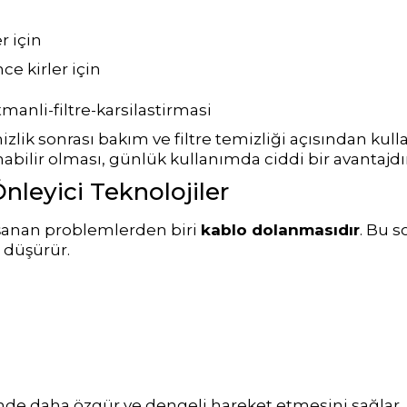
n
r için
e kirler için
mizlik sonrası bakım ve filtre temizliği açısından kul
kanabilir olması, günlük kullanımda ciddi bir avantajdır
leyici Teknolojiler
aşanan problemlerden biri
kablo dolanmasıdır
. Bu 
ı düşürür.
inde daha özgür ve dengeli hareket etmesini sağlar.