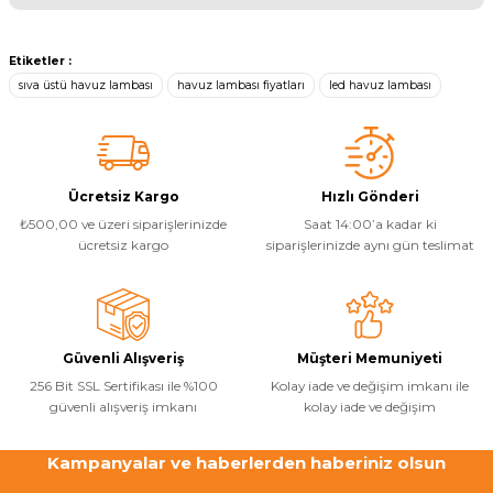
Bu ürünün fiyat bilgisi, resim, ürün açıklamalarında ve diğer
konularda yetersiz gördüğünüz noktaları öneri formunu kullanarak
Etiketler :
tarafımıza iletebilirsiniz.
sıva üstü havuz lambası
havuz lambası fiyatları
led havuz lambası
Görüş ve önerileriniz için teşekkür ederiz.
Ürün resmi kalitesiz, bozuk veya görüntülenemiyor.
Ürün açıklamasında eksik bilgiler bulunuyor.
Ücretsiz Kargo
Hızlı Gönderi
Ürün bilgilerinde hatalar bulunuyor.
₺500,00 ve üzeri siparişlerinizde
Saat 14:00’a kadar ki
Ürün fiyatı diğer sitelerden daha pahalı.
ücretsiz kargo
siparişlerinizde aynı gün teslimat
Bu ürüne benzer farklı alternatifler olmalı.
Güvenli Alışveriş
Müşteri Memuniyeti
256 Bit SSL Sertifikası ile %100
Kolay iade ve değişim imkanı ile
güvenli alışveriş imkanı
kolay iade ve değişim
Gönder
Kampanyalar ve haberlerden haberiniz olsun