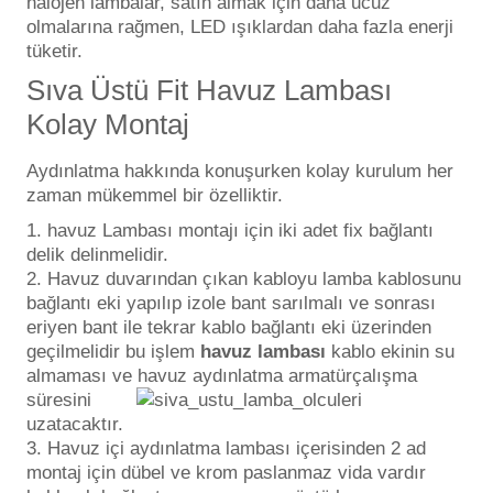
halojen lambalar, satın almak için daha ucuz
olmalarına rağmen, LED ışıklardan daha fazla enerji
tüketir.
Yangın Pompası
Sıva Üstü Fit Havuz Lambası
Kolay Montaj
Aydınlatma hakkında konuşurken kolay kurulum her
zaman mükemmel bir özelliktir.
havuz Lambası montajı için iki adet fix bağlantı
delik delinmelidir.
Havuz duvarından çıkan kabloyu lamba kablosunu
bağlantı eki yapılıp izole bant sarılmalı ve sonrası
eriyen bant ile tekrar kablo bağlantı eki üzerinden
geçilmelidir bu işlem
havuz lambası
kablo ekinin su
almaması ve havuz aydınlatma armatür
çalışma
süresini
uzatacaktır.
Havuz içi aydınlatma lambası içerisinden 2 ad
montaj için dübel ve krom paslanmaz vida vardır