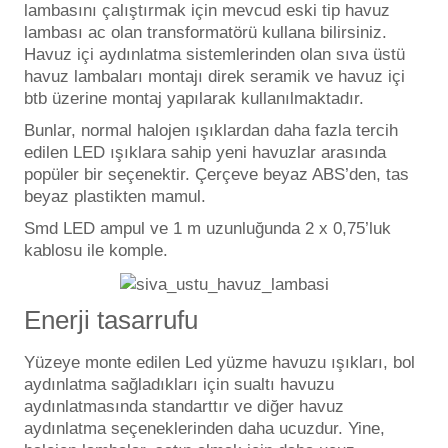
lambasını çalıştırmak için mevcud eski tip havuz
Havuz
lambası ac olan transformatörü kullana bilirsiniz.
si Kapağı
Havuz içi aydınlatma sistemlerinden olan sıva üstü
havuz lambaları montajı direk seramik ve havuz içi
btb üzerine montaj yapılarak kullanılmaktadır.
Havuz Pompa
Bunlar, normal halojen ışıklardan daha fazla tercih
edilen LED ışıklara sahip yeni havuzlar arasında
Havuz
popüler bir seçenektir. Çerçeve beyaz ABS’den, tas
eri
beyaz plastikten mamul.
Smd LED ampul ve 1 m uzunluğunda 2 x 0,75’luk
Jakuzi Sauna
kablosu ile komple.
Enerji tasarrufu
Kartuş Filtreler
Yüzeye monte edilen Led yüzme havuzu ışıkları, bol
Kuvars Cam
aydınlatma sağladıkları için sualtı havuzu
aydınlatmasında standarttır ve diğer havuz
aydınlatma seçeneklerinden daha ucuzdur. Yine,
Olimpik Havuz