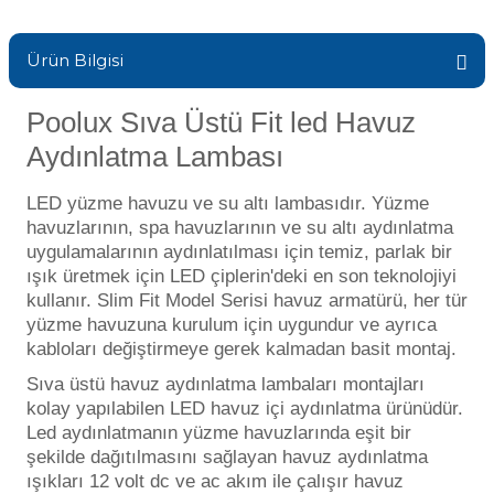
Endüstriyel Blower
Havuz Kış Kimyasalı
Ürün Bilgisi
Ayak Havuzu
Kalsiyum Hipoklorit
Poolux Sıva Üstü Fit led Havuz
Bahçe Havuz
ri
Aydınlatma Lambası
Süper Pool
alları
LED yüzme havuzu ve su altı lambasıdır. Yüzme
havuzlarının, spa havuzlarının ve su altı aydınlatma
Tuz
lmate Havuz Robotu Yedek
uygulamalarının aydınlatılması için temiz, parlak bir
ücre Temizleyici
alzemeleri
ışık üretmek için LED çiplerin'deki en son teknolojiyi
kullanır. Slim Fit Model Serisi havuz armatürü, her tür
yüzme havuzuna kurulum için uygundur ve ayrıca
Dalgıç Pompa
kabloları değiştirmeye gerek kalmadan basit montaj.
Sıva üstü havuz aydınlatma lambaları montajları
Dezenfeksiyon
kolay yapılabilen LED havuz içi aydınlatma ürünüdür.
Led aydınlatmanın yüzme havuzlarında eşit bir
şekilde dağıtılmasını sağlayan havuz aydınlatma
Havuz Güvenlik
ışıkları 12 volt dc ve ac akım ile çalışır havuz