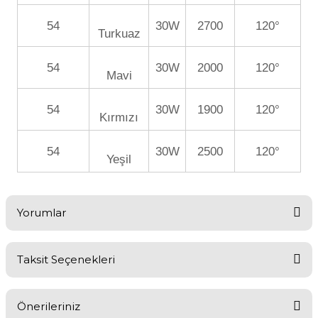
54
30W
2700
120°
Turkuaz
54
30W
2000
120°
Mavi
54
30W
1900
120°
Kırmızı
54
30W
2500
120°
Yeşil
Yorumlar
Taksit Seçenekleri
Bu ürüne ilk yorumu siz yapın!
Önerileriniz
Yorum Yaz