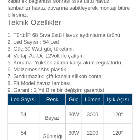
kablo ek bağlantısı sonrası sıva üstü havuz
lambanızı havuz duvarına sabitleyerek montajı bitire
bilirsiniz.
Teknik Özellikler
Türü:İP 68 Sıva üstü Havuz aydınlatma ürünü
Led Sayısı : 54 Led
Güç:30 Watt güç tüketimi.
Voltaj: Ac-Dc 12Volt ile çalışır.
Koruma :Yüksek akıma karşı akım regülatörlü.
Malzemesi:Abs plastik.
Sızdırmazlık: çift kanallı silikon conta.
Fit Model havuz lambası
Garanti: 2 Yıl Bire bir değişim garantisi
Led Sayısı
Renk
Güç
Lümen
Işık Açısı
54
30W
3000
120°
Beyaz
54
30W
2200
120°
Günışığı