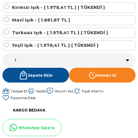
Sıvı Ph- Düşürücü
Kırmızı Işık - ( 1.978,41 TL ) ( TÜKENDİ )
Gemaş Havuz
Havuz Vana
Mavi Işık - ( 1.661,87 TL )
Toz Ph+ Yükseltici
Turkuaz Işık - ( 1.978,41 TL ) ( TÜKENDİ )
Wtr Havuz
Havuz Isıtma
Wtr Havuz Kimyasalları Setleri
Yeşil Işık - ( 1.978,41 TL ) ( TÜKENDİ )
Yosun Öldürücü
Selenoid
Havuz Elektrik
alları
Sepete Ekle
Hemen Al
Alkalinite Düşürücü
Havuz Sarf
Tavsiye Et
Yazdır
Yorum Yaz
Fiyat Alarmı
Ayak Dezenfektanı
Havuz
 Perdeleri
KARGO BEDAVA
e Pool Expert
Bahçe Süs Havuzu
Havuz Filtre
WhatsApp Sipariş