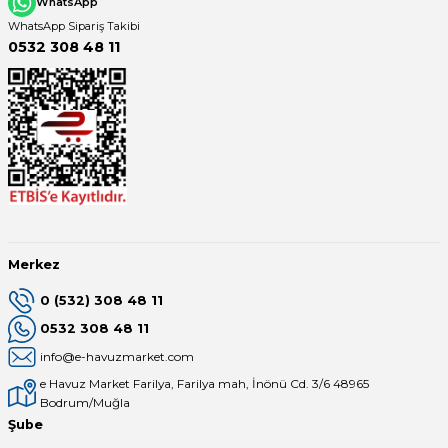
WhatsApp
WhatsApp Sipariş Takibi
0532 308 48 11
Merkez
0 (532) 308 48 11
0532 308 48 11
info@e-havuzmarket.com
e Havuz Market Farilya, Farilya mah, İnönü Cd. 3/6 48965
Bodrum/Muğla
Şube