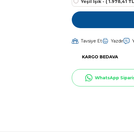
Yeşil Işık - ( 1.978,41 T
Toz Ph+ Yükseltici
Wtr Havuz Kimyasalları Setleri
Tavsiye Et
Yazdır
Yosun Öldürücü
KARGO BEDAVA
WhatsApp Sipari