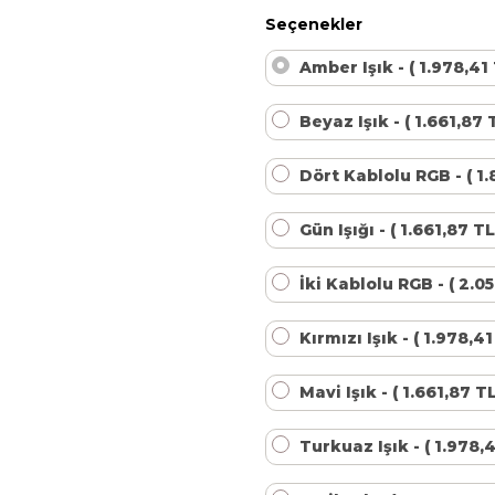
Kalsiyum Hipoklorit %65 Klor
Havuz Kışlık Bakım Ürünü
Seçenekler
Amber Işık - ( 1.978,41
Kum Filtresi Temizleyici
Havuz Sıvı Ph Düşürücü
Beyaz Işık - ( 1.661,87 
Dört Kablolu RGB - ( 1.
Multi %90 Tablet Klor
Havuz Toz Ph+ Yükseltici
Gün Işığı - ( 1.661,87 TL
Sıvı Asit Hidroklorik
Selenoid Havuz Kimyasalları setleri
İki Kablolu RGB - ( 2.05
Kırmızı Işık - ( 1.978,4
Sıvı Klor Sodyum Hipoklorit
Mavi Işık - ( 1.661,87 TL
Sıvı Ph- Düşürücü
Turkuaz Işık - ( 1.978,