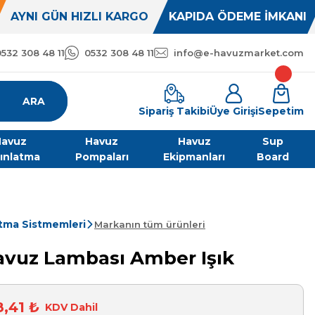
AYNI GÜN HIZLI KARGO
KAPIDA ÖDEME İMKANI
0532 308 48 11
0532 308 48 11
info@e-havuzmarket.com
ARA
Sipariş Takibi
Üye Girişi
Sepetim
avuz
Havuz
Havuz
Sup
ınlatma
Pompaları
Ekipmanları
Board
tma Sistmemleri
Markanın tüm ürünleri
Havuz Lambası Amber Işık
8,41 ₺
KDV Dahil