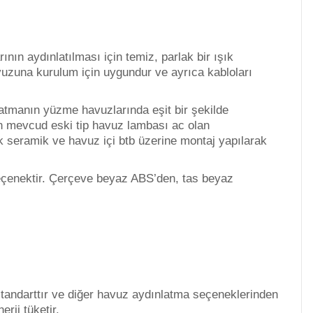
ın aydınlatılması için temiz, parlak bir ışık
avuzuna kurulum için uygundur ve ayrıca kabloları
atmanın yüzme havuzlarında eşit bir şekilde
çin mevcud eski tip havuz lambası ac olan
ek seramik ve havuz içi btb üzerine montaj yapılarak
 seçenektir. Çerçeve beyaz ABS’den, tas beyaz
standarttır ve diğer havuz aydınlatma seçeneklerinden
rji tüketir.