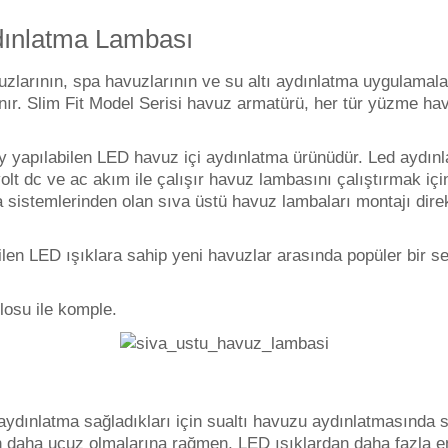
dınlatma Lambası
rının, spa havuzlarının ve su altı aydınlatma uygulamaların
lanır. Slim Fit Model Serisi havuz armatürü, her tür yüzme h
y yapılabilen LED havuz içi aydınlatma ürünüdür. Led aydınl
olt dc ve ac akım ile çalışır havuz lambasını çalıştırmak i
ma sistemlerinden olan sıva üstü havuz lambaları montajı dir
dilen LED ışıklara sahip yeni havuzlar arasında popüler bir
osu ile komple.
ydınlatma sağladıkları için sualtı havuzu aydınlatmasında 
n daha ucuz olmalarına rağmen, LED ışıklardan daha fazla ene