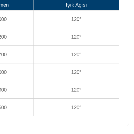
men
Işık Açısı
000
120°
200
120°
700
120°
000
120°
900
120°
500
120°