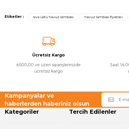
Yangın Pompası
Bu ürünün fiyat bilgisi, resim, ürün açıklamalarında ve diğer konulard
Görüş ve önerileriniz için teşekkür ederiz.
Etiketler :
sıva üstü havuz lambası
havuz lambası fiyatları
Ürün resmi kalitesiz, bozuk veya görüntülenemiyor.
Ürün açıklamasında eksik bilgiler bulunuyor.
Ürün bilgilerinde hatalar bulunuyor.
Ürün fiyatı diğer sitelerden daha pahalı.
Bu ürüne benzer farklı alternatifler olmalı.
Ücretsiz Kargo
₺500,00 ve üzeri siparişlerinizde
Saat 14:00
ücretsiz kargo
Kampanyalar ve
haberlerden haberiniz olsun
Kategoriler
Tercih Edilenler