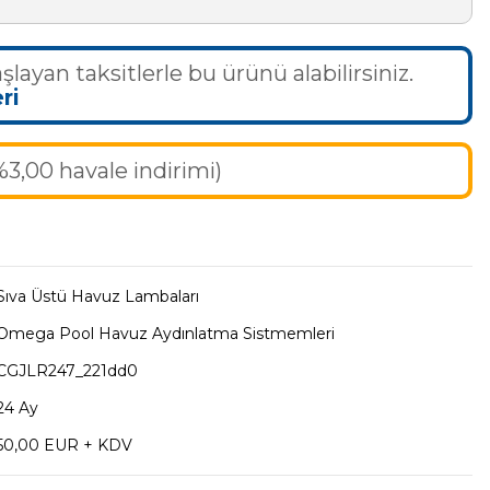
şlayan taksitlerle bu ürünü alabilirsiniz.
ri
%3,00 havale indirimi)
Sıva Üstü Havuz Lambaları
Omega Pool Havuz Aydınlatma Sistmemleri
CGJLR247_221dd0
24 Ay
50,00 EUR + KDV