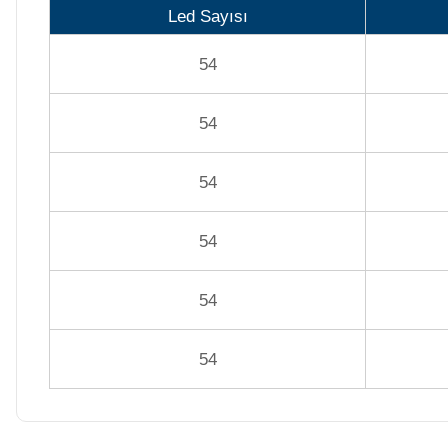
Led Sayısı
Termometreleri
54
Jakuzi Sauna
Ekipmanları
54
54
Kartuş Filtreler
54
Kuvars Cam
Filtre Kumu
54
54
Olimpik
Havuz Malzemeleri