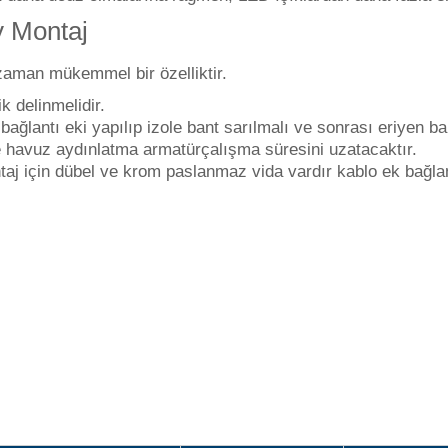
y Montaj
aman mükemmel bir özelliktir.
k delinmelidir.
antı eki yapılıp izole bant sarılmalı ve sonrası eriyen bant
e havuz aydınlatma armatür
çalışma süresini uzatacaktır.
taj için dübel ve krom paslanmaz vida vardır kablo ek bağla