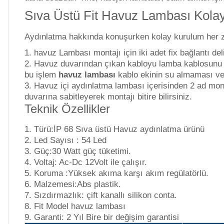
Dalgıç Pompa
Sıva Üstü Fit Havuz Lambası Kola
Aydınlatma hakkında konuşurken kolay kurulum her z
Dezenfeksiyon
Sistemleri
havuz Lambası montajı için iki adet fix bağlantı deli
Havuz duvarından çıkan kabloyu lamba kablosunu bağl
bu işlem
havuz lambası
kablo ekinin su almaması v
Havuz içi aydınlatma lambası içerisinden 2 ad mon
Havuz Güvenlik
duvarına sabitleyerek montajı bitire bilirsiniz.
Teknik Özellikler
Havuz
Türü:İP 68 Sıva üstü Havuz aydınlatma ürünü
Makine Dairesi Kapağı
Led Sayısı : 54 Led
Güç:30 Watt güç tüketimi.
Voltaj: Ac-Dc 12Volt ile çalışır.
Koruma :Yüksek akıma karşı akım regülatörlü.
Havuz Pompa
Malzemesi:Abs plastik.
Sehpa
Sızdırmazlık: çift kanallı silikon conta.
Fit Model havuz lambası
Garanti: 2 Yıl Bire bir değişim garantisi
Havuz