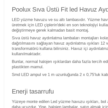
Poolux Sıva Üstü Fit led Havuz Ay
Havuz Filtre
Endüstriyel Blower
Temizleyici
LED yüzme havuzu ve su altı lambasıdır. Yüzme havuzla
üretmek için LED çiplerin'deki en son teknolojiyi kul
değiştirmeye gerek kalmadan basit montaj.
Ayak Havuzu
Havuz Kış Kimyasalı
Sıva üstü havuz aydınlatma lambaları montajları kola
dağıtılmasını sağlayan havuz aydınlatma ışıkları 12 v
transformatörü kullana bilirsiniz. Havuz içi aydınlat
Bahçe
Kalsiyum Hipoklorit
kullanılmaktadır.
Havuz Duş Sistemleri
Bunlar, normal halojen ışıklardan daha fazla tercih e
plastikten mamul.
Süper
Smd LED ampul ve 1 m uzunluğunda 2 x 0,75’luk kabl
Pool Havuz Kimyasalları
Chasing Poolmate Havuz Robotu Yedek
Enerji tasarrufu
Parça Sarf Malzemeleri
Tuz
Jenaratörü Hücre Temizleyici
Yüzeye monte edilen Led yüzme havuzu ışıkları, bol a
daha ucuzdur. Yine, halojen lambalar, satın almak içi