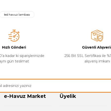
a yetersiz gördüğünüz noktaları öneri formunu kullanarak tarafımıza iletebilirsi
Bu ürüne ilk yorumu siz yapın!
led havuz lambası
Yorum Yaz
Hızlı Gönderi
Güvenli Alışveri
’a kadar ki siparişlerinizde
256 Bit SSL Sertifikası ile 
aynı gün teslimat
alışveriş imkanı
Gönder
e-Havuz Market
Üyelik