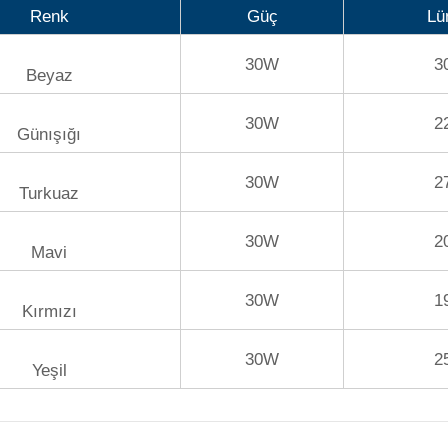
Renk
Güç
Lü
30W
3
Beyaz
30W
2
Günışığı
30W
2
Turkuaz
30W
2
Mavi
30W
1
Kırmızı
30W
2
Yeşil