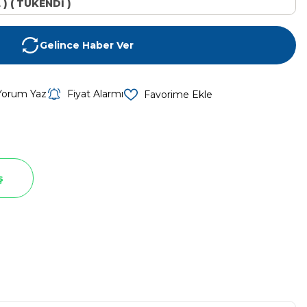
L ) ( TÜKENDİ )
Gelince Haber Ver
Yorum Yaz
Fiyat Alarmı
ş