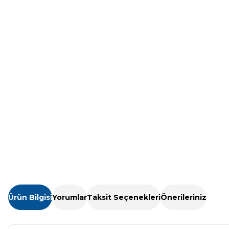
Havuz Isıtma
Sistemleri
Wtr Havuz
Kimyasalları
Havuz Elektrik
Panoları
Selenoid
Havuz Kimyasalları
Havuz Sarf
Malzemeleri
Alkalinite Düşürücü
Havuz
Ayak Dezenfektanı
Şelaleleri Su Perdeleri
Ürün Bilgisi
Yorumlar
Taksit Seçenekleri
Önerileriniz
e Pool Expert
Bahçe Süs Havuzu