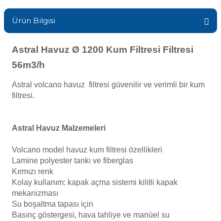
Sıvı Ph- Düşürücü
Ürün Bilgisi
Havuz Vana
ik
Toz Ph+ Yükseltici
Astral Havuz Ø 1200 Kum Filtresi Filtresi
Gemaş Havuz
Havuz Isıtma
Wtr Havuz Kimyasalları Setleri
56m3/h
Astral volcano havuz filtresi güvenilir ve verimli bir kum
Wtr Havuz
Yosun Öldürücü
Havuz Elektrik
filtresi.
Selenoid
Havuz Sarf
Astral Havuz Malzemeleri
alları
Volcano model havuz kum filtresi özellikleri
Alkalinite Düşürücü
Lamine polyester tankı ve fiberglas
Havuz
Kırmızı renk
 Perdeleri
Kolay kullanım: kapak açma sistemi kilitli kapak
Ayak Dezenfektanı
mekanizması
Bahçe Süs Havuzu
Su boşaltma tapası için
e Pool Expert
Basınç göstergesi, hava tahliye ve manüel su