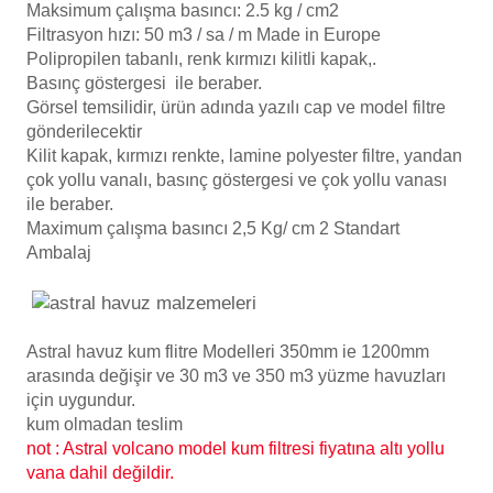
Endüstriyel Blower
Maksimum çalışma basıncı: 2.5 kg / cm2
Havuz Filtre
Filtrasyon hızı: 50 m3 / sa / m
Made in Europe
Polipropilen tabanlı, renk kırmızı kilitli kapak,
.
Ayak Havuzu
Basınç göstergesi ile beraber.
Görsel temsilidir, ürün adında yazılı cap ve model filtre
Havuz Kış Kimyasalı
Bahçe Havuz
gönderilecektir
ri
Kilit kapak, kırmızı renkte, lamine polyester filtre, yandan
Kalsiyum Hipoklorit
çok yollu vanalı, basınç göstergesi ve çok yollu vanası
ile beraber.
Süper Pool
Maximum çalışma basıncı 2,5 Kg/ cm 2 Standart
lmate Havuz Robotu Yedek
alları
Ambalaj
alzemeleri
Tuz
Dalgıç Pompa
ücre Temizleyici
Astral havuz kum flitre Modelleri 350mm ie 1200mm
arasında değişir ve 30 m3 ve 350 m3 yüzme havuzları
Dezenfeksiyon
için uygundur.
kum olmadan teslim
not : Astral volcano model kum filtresi fiyatına altı yollu
Havuz Güvenlik
vana dahil
değildir
.