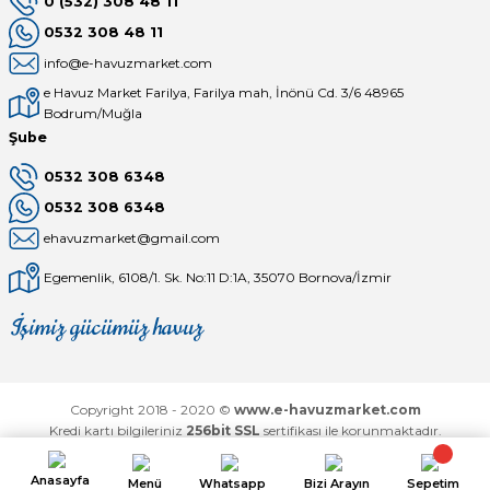
0 (532) 308 48 11
0532 308 48 11
info@e-havuzmarket.com
e Havuz Market Farilya, Farilya mah, İnönü Cd. 3/6 48965
Bodrum/Muğla
Şube
0532 308 6348
0532 308 6348
ehavuzmarket@gmail.com
Egemenlik, 6108/1. Sk. No:11 D:1A, 35070 Bornova/İzmir
İşimiz gücümüz havuz
Mağaza
Depomuz
Copyright 2018 - 2020 ©
www.e-havuzmarket.com
Kredi kartı bilgileriniz
256bit SSL
sertifikası ile korunmaktadır.
Anasayfa
Menü
Whatsapp
Bizi Arayın
Sepetim
ideasoft
ile
e-