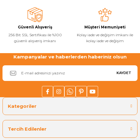
Bu ürüne benzer farklı alternatifler olmalı.
Havuz
si Kapağı
Güvenli Alışveriş
Müşteri Memuniyeti
Havuz Pompa
256 Bit SSL Sertifikası ile %100
Kolay iade ve değişim imkanı ile
güvenli alışveriş imkanı
kolay iade ve değişim
Gönder
Havuz
Kampanyalar ve haberlerden haberiniz olsun
eri
KAYDET
Jakuzi Sauna
Kartuş Filtreler
Kategoriler
Kuvars Cam
Tercih Edilenler
Olimpik Havuz