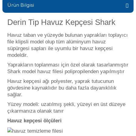
Ürün Bilgisi
Sıvı Ph- Düşürücü
Gemaş Havuz
Havuz Vana
Derin Tip Havuz Kepçesi Shark
Toz Ph+ Yükseltici
Wtr Havuz
Havuz taban ve yüzeyde bulunan yaprakları toplayıcı
Havuz Isıtma
Wtr Havuz Kimyasalları Setleri
file klipsli model olup tüm alüminyum havuz
süpürgesi sapları ile uyumlu bir havuz kepçesi
Yosun Öldürücü
modeldir.
Selenoid
Havuz Elektrik
alları
Yaprakların toplanması için özel olarak tasarlanmıştır
Shark model havuz filesi polipropilenden yapılmıştır
Alkalinite Düşürücü
Havuz Sarf
Havuz kepçesi ağı polyester, yaprak tutucunun
gövdesine kaynaklıdır bu daha fazla dayanıklılık
Ayak Dezenfektanı
sağlar.
Havuz
Yüzey modeli: uzatılmış şekli, yüzeyi en üst düzeye
 Perdeleri
e Pool Expert
çıkarmanıza olanak tanır
Havuz kepçesi ölçüleri
Bahçe Süs Havuzu
Havuz Filtre