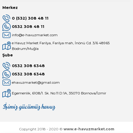
Merkez
0 (532) 308 48 11
0532 308 48 11
info@e-havuzmarket.com
e Havuz Market Farilya, Farilya mah, İnönü Cd. 3/6 48965
Bodrum/Muğla
Şube
0532 308 6348
0532 308 6348
ehavuzmarket@gmail.com
Egemenlik, 6108/1. Sk. No:11 D:1A, 35070 Bornova/İzmir
İşimiz gücümüz havuz
Mağaza
Depomuz
Copyright 2018 - 2020 ©
www.e-havuzmarket.com